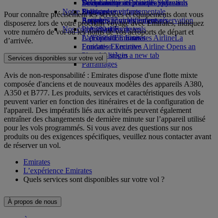
Boissons
Divertissements pour les enfants
La durabilité en pratique
Se connecter à Emirates Skywards
Téléphone portable et l'application
Notre flotte
Jouets pour enfants
Politique environnementale
Skywards+
Emirates
Pour connaître précisément les services et équipements dont vous
Boeing 777
Activités pour les enfants
Rapports environnementaux
Annuler ou modifier une réservation
disposerez lors de votre prochain voyage avec Emirates, indiquez
Nos communautés
L’A380 d’Emirates
Perturbations de vols
votre numéro de vol ou les noms de vos aéroports de départ et
L’A350 d’Emirates
La Fondation Emirates Airline
À propos d’Emirates
La
d’arrivée.
Emirates Executive
Fondation Emirates Airline Opens an
Plan des sièges
external link in a new tab
Services disponibles sur votre vol
Parrainages
Avis de non-responsabilité : Emirates dispose d'une flotte mixte
composée d'anciens et de nouveaux modèles des appareils A380,
A350 et B777. Les produits, services et caractéristiques des vols
peuvent varier en fonction des itinéraires et de la configuration de
l'appareil. Des impératifs liés aux activités peuvent également
entraîner des changements de dernière minute sur l’appareil utilisé
pour les vols programmés. Si vous avez des questions sur nos
produits ou des exigences spécifiques, veuillez nous contacter avant
de réserver un vol.
Emirates
L’expérience Emirates
Quels services sont disponibles sur votre vol ?
À propos de nous