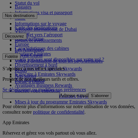
Statut du vol
Bagages
Informations visa et passeport
Nos destinations
Santé
Informations sur le voyage
Carte des destinations
Aéroport international de Dubai
Afrique
Depuis et vers l’aéroport
Découvrez
Asie-Pacifique
Règles et avertissements
Europe
Caractéristiques des cabines
Les Amériques
Boutique Emirates
Moyen-Orient
Fidélité
Quels services sont disponibles sur votre vol ?
Volez à destination de tous les pays/territoires
Divertissement à bord
S’abonner à nos offres spéciales
Se connecter à Emirates Skywards
Repas
S’inscrire à Emirates Skywards
Nos salons
Profitez de nos meilleurs tarifs et offres.
Nos partenaires
Escale à Dubai
Avantages Business Rewards
Se désabonner ou modifier vos préférences
Inscrire votre entreprise
Adresse e-mail
S’abonner
Règles du programme Emirates Skywards
Mises à jour du programme Emirates Skywards
Pour obtenir plus d'informations sur notre utilisation de vos données,
consultez notre
politique de confidentialité
.
App Emirates
Réservez et gérez vos vols partout où vous allez.