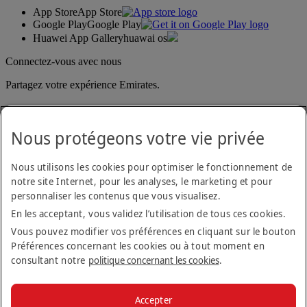
App Store
App Store
Google Play
Google Play
Huawei App Gallery
huawai os
Connectez-vous avec nous
Partagez votre expérience Emirates.
Nous protégeons votre vie privée
Nous utilisons les cookies pour optimiser le fonctionnement de
notre site Internet, pour les analyses, le marketing et pour
personnaliser les contenus que vous visualisez.
Déclaration d'accessibilité
En les acceptant, vous validez l’utilisation de tous ces cookies.
Nous contacter
Politique de confidentialité
Vous pouvez modifier vos préférences en cliquant sur le bouton
Conditions générales
Préférences concernant les cookies ou à tout moment en
Politique en matière de cookies
consultant notre
politique concernant les cookies
.
Cyber-sécurité
Déclaration de transparence vis-à-vis de la loi sur l’esclavage
moderne
Accepter
Plan du site