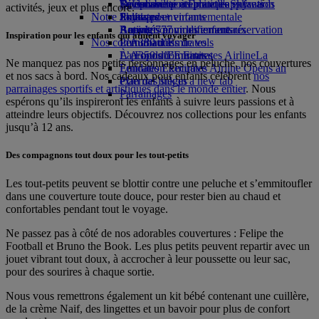
Boissons
Divertissements pour les enfants
La durabilité en pratique
Se connecter à Emirates Skywards
Téléphone portable et l'application
activités, jeux et plus encore.
Notre flotte
Jouets pour enfants
Politique environnementale
Skywards+
Emirates
Boeing 777
Activités pour les enfants
Rapports environnementaux
Annuler ou modifier une réservation
Inspiration pour les enfants qui aiment voyager
Nos communautés
L’A380 d’Emirates
Perturbations de vols
L’A350 d’Emirates
La Fondation Emirates Airline
À propos d’Emirates
La
Ne manquez pas nos petits personnages en peluche, nos couvertures
Emirates Executive
Fondation Emirates Airline Opens an
et nos sacs à bord. Nos cadeaux pour enfants célèbrent
nos
Plan des sièges
external link in a new tab
parrainages sportifs et artistiques dans le monde entier
. Nous
Parrainages
espérons qu’ils inspireront les enfants à suivre leurs passions et à
atteindre leurs objectifs. Découvrez nos collections pour les enfants
jusqu’à 12 ans.
Des compagnons tout doux pour les tout-petits
Les tout-petits peuvent se blottir contre une peluche et s’emmitoufler
dans une couverture toute douce, pour rester bien au chaud et
confortables pendant tout le voyage.
Ne passez pas à côté de nos adorables couvertures : Felipe the
Football et Bruno the Book. Les plus petits peuvent repartir avec un
jouet vibrant tout doux, à accrocher à leur poussette ou leur sac,
pour des sourires à chaque sortie.
Nous vous remettrons également un kit bébé contenant une cuillère,
de la crème Naif, des lingettes et un bavoir pour plus de confort