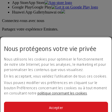
App Store
App Store
Google Play
Google Play
Huawei App Gallery
huawai os
Connectez-vous avec nous
Partagez votre expérience Emirates.
Nous protégeons votre vie privée
Nous utilisons les cookies pour optimiser le fonctionnement
de notre site Internet, pour les analyses, le marketing et pour
personnaliser les contenus que vous visualisez.
Déclaration d'accessibilité
En les acceptant, vous validez l’utilisation de tous ces cookies.
Nous contacter
Politique de confidentialité
Vous pouvez modifier vos préférences en cliquant sur le
Conditions générales
bouton Préférences concernant les cookies ou à tout moment
Politique en matière de cookies
en consultant notre
politique concernant les cookies
.
Cyber-sécurité
Déclaration de transparence vis-à-vis de la loi sur l’esclavage
moderne
Accepter
Plan du site