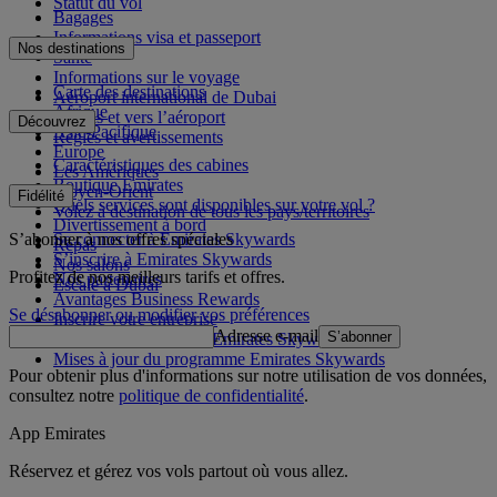
Statut du vol
Bagages
Informations visa et passeport
Nos destinations
Santé
Informations sur le voyage
Carte des destinations
Aéroport international de Dubai
Afrique
Depuis et vers l’aéroport
Découvrez
Asie-Pacifique
Règles et avertissements
Europe
Caractéristiques des cabines
Les Amériques
Boutique Emirates
Moyen-Orient
Fidélité
Quels services sont disponibles sur votre vol ?
Volez à destination de tous les pays/territoires
Divertissement à bord
S’abonner à nos offres spéciales
Se connecter à Emirates Skywards
Repas
S’inscrire à Emirates Skywards
Nos salons
Profitez de nos meilleurs tarifs et offres.
Nos partenaires
Escale à Dubai
Avantages Business Rewards
Se désabonner ou modifier vos préférences
Inscrire votre entreprise
Adresse e-mail
S’abonner
Règles du programme Emirates Skywards
Mises à jour du programme Emirates Skywards
Pour obtenir plus d'informations sur notre utilisation de vos données,
consultez notre
politique de confidentialité
.
App Emirates
Réservez et gérez vos vols partout où vous allez.