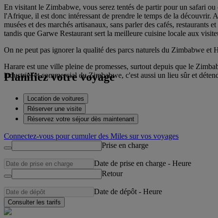
En visitant le Zimbabwe, vous serez tentés de partir pour un safari ou d
l'Afrique, il est donc intéressant de prendre le temps de la découvrir.
musées et des marchés artisanaux, sans parler des cafés, restaurants et 
tandis que Garwe Restaurant sert la meilleure cuisine locale aux visite
On ne peut pas ignorer la qualité des parcs naturels du Zimbabwe et H
Harare est une ville pleine de promesses, surtout depuis que le Zimbab
Planifiez votre voyage
industriel et commercial du Zimbabwe, c'est aussi un lieu sûr et détend
Location de voitures
Réserver une visite
Réservez votre séjour dès maintenant
Connectez-vous pour cumuler des Miles sur vos voyages
Prise en charge
Date de prise en charge
-
Heure
Retour
Date de dépôt
-
Heure
Consulter les tarifs