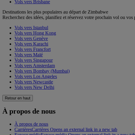
Vols vers Brisbane
Destinations les plus populaires au départ de Zimbabwe
Recherchez des idées, planifiez et réservez votre prochain vol ou vos
Vols vers Istanbul
Vols vers Hong Kong
Vols vers Genève
Vols vers Karachi
Vols vers Francfort
Vols vers Malé
Vols vers Singapour
Vols vers Amsterdam
Vols vers Bombay (Mumbai)
Vols vers Los Angeles
Vols vers Newcastle
Vols vers New Delhi
Retour en haut
À propos de nous
À propos de nous
Carrières
Carrières Opens an external link in a new tab
Espace média
Espace média Opens an external link in a new ta