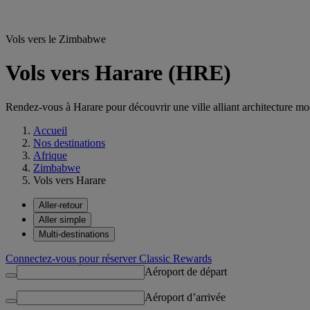
Vols vers le Zimbabwe
Vols vers Harare (HRE)
Rendez-vous à Harare pour découvrir une ville alliant architecture mod
Accueil
Nos destinations
Afrique
Zimbabwe
Vols vers Harare
Aller-retour
Aller simple
Multi-destinations
Connectez-vous pour réserver Classic Rewards
Aéroport de départ
Aéroport d’arrivée