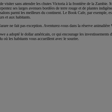
e visiter sans attendre les chutes Victoria à la frontière de la Zambie. Ma
 Arpentez ses larges avenues bordées de terre rouge et de plantes indigèn
salons parmi les meilleurs du continent. Le Book Cafe, par exemple, est d
urs et aux habitants.
arare ne fait pas exception. Aventurez-vous dans la réserve animalière W
we a adopté le dollar américain, ce qui encourage les investissements da
u où les habitants vous accueillent avec le sourire.