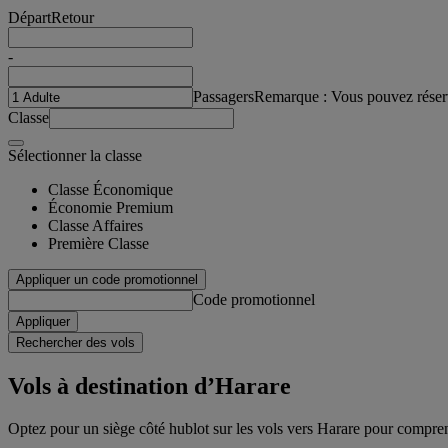
Départ
Retour
-
Passagers
Remarque : Vous pouvez réser
Classe
Sélectionner la classe
Classe Économique
Économie Premium
Classe Affaires
Première Classe
Appliquer un code promotionnel
Code promotionnel
Appliquer
Rechercher des vols
Vols à destination d’Harare
Optez pour un siège côté hublot sur les vols vers Harare pour compren