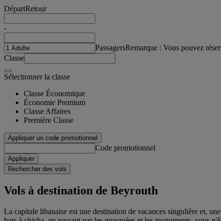
Départ
Retour
-
Passagers
Remarque : Vous pouvez réser
Classe
Sélectionner la classe
Classe Économique
Économie Premium
Classe Affaires
Première Classe
Appliquer un code promotionnel
Code promotionnel
Appliquer
Rechercher des vols
Vols à destination de Beyrouth
La capitale libanaise est une destination de vacances singulière et, une 
bars à chicha, en passant par les mosquées et les monuments, vous n'ête