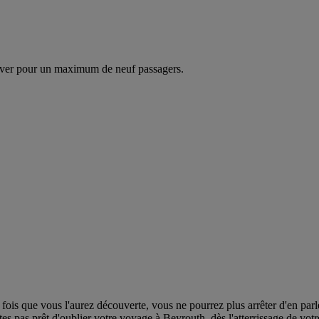
ver pour un maximum de neuf passagers.
fois que vous l'aurez découverte, vous ne pourrez plus arrêter d'en parler.
s pas prêt d'oublier votre voyage à Beyrouth, dès l'atterrissage de votr