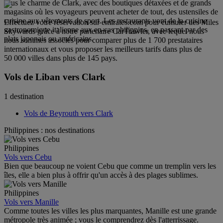
sous le charme de Clark, avec des boutiques détaxées et de grands
magasins où les voyageurs peuvent acheter de tout, des ustensiles de
cuisine aux vêtements de sport. Les restaurants vont de la cuisine
Effectuez votre réservation sur emirates.com pour cumuler des Miles
gastronomique italienne aux en-cas philippins, en passant par des
Skywards grâce à notre partenaire CarTrawler, avec lequel nous
plats japonais ou américains.
nous sommes associés pour comparer plus de 1 700 prestataires
internationaux et vous proposer les meilleurs tarifs dans plus de
50 000 villes dans plus de 145 pays.
Vols de Liban vers Clark
1 destination
Vols de Beyrouth vers Clark
Philippines : nos destinations
Philippines
Vols vers Cebu
Bien que beaucoup ne voient Cebu que comme un tremplin vers les
îles, elle a bien plus à offrir qu'un accès à des plages sublimes.
Philippines
Vols vers Manille
Comme toutes les villes les plus marquantes, Manille est une grande
métropole très animée ; vous le comprendrez dès l'atterrissage.