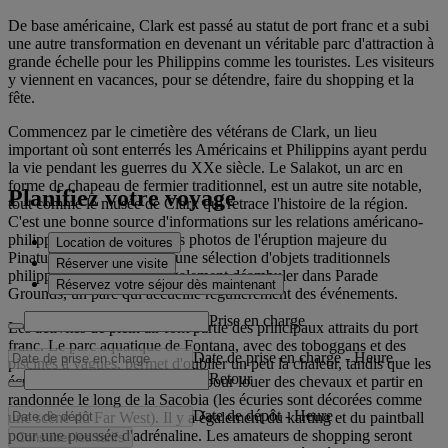
De base américaine, Clark est passé au statut de port franc et a subi
une autre transformation en devenant un véritable parc d'attraction à
grande échelle pour les Philippins comme les touristes. Les visiteurs
y viennent en vacances, pour se détendre, faire du shopping et la
fête.
Commencez par le cimetière des vétérans de Clark, un lieu
important où sont enterrés les Américains et Philippins ayant perdu
la vie pendant les guerres du XXe siècle. Le Salakot, un arc en
forme de chapeau de fermier traditionnel, est un autre site notable,
Planifiez votre voyage
tout comme le musée de Clark qui retrace l'histoire de la région.
C'est une bonne source d'informations sur les relations américano-
philippines et il présente des photos de l'éruption majeure du
Location de voitures
Pinatubo en 1991 ainsi qu'une sélection d'objets traditionnels
Réserver une visite
philippins. Vous pouvez également déambuler dans Parade
Réservez votre séjour dès maintenant
Grounds, un parc qui accueille régulièrement des événements.
Prise en charge
Les activités de plein air font partie des principaux attraits du port
franc. Le parc aquatique de Fontana, avec des toboggans et des
Date de prise en charge
-
Heure
piscines à vagues, permet d'oublier un peu la chaleur, tandis que les
Retour
écuries El Kabayo sont idéales pour louer des chevaux et partir en
randonnée le long de la Sacobia (les écuries sont décorées comme
Date de dépôt
-
Heure
une scène du Far West). Il y a également du karting et du paintball
pour une poussée d'adrénaline. Les amateurs de shopping seront
Consulter les tarifs