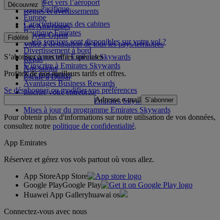
Depuis et vers l’aéroport
Découvrez
Asie-Pacifique
Règles et avertissements
Europe
Caractéristiques des cabines
Les Amériques
Boutique Emirates
Moyen-Orient
Fidélité
Quels services sont disponibles sur votre vol ?
Volez à destination de tous les pays/territoires
Divertissement à bord
S’abonner à nos offres spéciales
Se connecter à Emirates Skywards
Repas
S’inscrire à Emirates Skywards
Nos salons
Profitez de nos meilleurs tarifs et offres.
Nos partenaires
Escale à Dubai
Avantages Business Rewards
Se désabonner ou modifier vos préférences
Inscrire votre entreprise
Adresse e-mail
S’abonner
Règles du programme Emirates Skywards
Mises à jour du programme Emirates Skywards
Pour obtenir plus d'informations sur notre utilisation de vos données,
consultez notre
politique de confidentialité
.
App Emirates
Réservez et gérez vos vols partout où vous allez.
App Store
App Store
Google Play
Google Play
Huawei App Gallery
huawai os
Connectez-vous avec nous