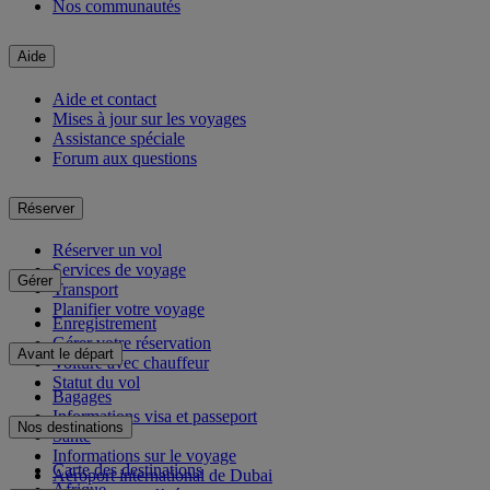
Nos communautés
Aide
Aide et contact
Mises à jour sur les voyages
Assistance spéciale
Forum aux questions
Réserver
Réserver un vol
Services de voyage
Gérer
Transport
Planifier votre voyage
Enregistrement
Gérer votre réservation
Avant le départ
Voiture avec chauffeur
Statut du vol
Bagages
Informations visa et passeport
Nos destinations
Santé
Informations sur le voyage
Carte des destinations
Aéroport international de Dubai
Afrique