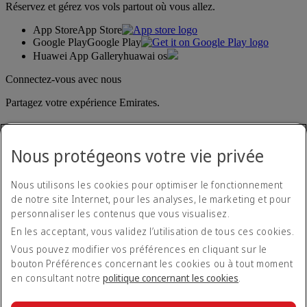
Réservez et gérez vos vols partout où vous allez.
App Store
App Store
Google Play
Google Play
Huawei App Gallery
huawai os
Connectez-vous avec nous
Partagez votre expérience Emirates.
Nous protégeons votre vie privée
Nous utilisons les cookies pour optimiser le fonctionnement
de notre site Internet, pour les analyses, le marketing et pour
personnaliser les contenus que vous visualisez.
Déclaration d'accessibilité
En les acceptant, vous validez l’utilisation de tous ces cookies.
Nous contacter
Politique de confidentialité
Vous pouvez modifier vos préférences en cliquant sur le
Conditions générales
bouton Préférences concernant les cookies ou à tout moment
Politique en matière de cookies
en consultant notre
politique concernant les cookies
.
Cyber-sécurité
Déclaration de transparence vis-à-vis de la loi sur l’esclavage