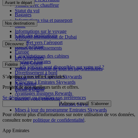
Avant le départ
Voiture avec chauffeur
Statut du vol
Bagages
Informations visa et passeport
Nos destinations
Santé
Informations sur le voyage
Carte des destinations
Aéroport international de Dubai
Afrique
Depuis et vers l’aéroport
Découvrez
Asie-Pacifique
Règles et avertissements
Europe
Caractéristiques des cabines
Les Amériques
Boutique Emirates
Moyen-Orient
Fidélité
Quels services sont disponibles sur votre vol ?
Volez à destination de tous les pays/territoires
Divertissement à bord
S’abonner à nos offres spéciales
Se connecter à Emirates Skywards
Repas
S’inscrire à Emirates Skywards
Nos salons
Profitez de nos meilleurs tarifs et offres.
Nos partenaires
Escale à Dubai
Avantages Business Rewards
Se désabonner ou modifier vos préférences
Inscrire votre entreprise
Adresse e-mail
S’abonner
Règles du programme Emirates Skywards
Mises à jour du programme Emirates Skywards
Pour obtenir plus d'informations sur notre utilisation de vos données,
consultez notre
politique de confidentialité
.
App Emirates