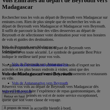
Vols Emirates au départ de Beyrouth vers
Madagascar
Rechercher tous les vols au départ de Beyrouth vers Madagascar sur
emirates.com. Rien de plus simple que de rechercher les vols au
départ de Beyrouth vers Madagascar et Madagascar vers Beyrouth.
Il suffit de parcourir la liste des villes desservies au départ de
Beyrouth et de sélectionner votre destination pour voir nos horaires
de vols et guides des destinations.
Vols de Beyrouth vers Madagascar
Réservez rapidement des vols au départ de Beyrouth vers
1 destination
Madagascar en toute sécurité. Le symbole de garantie Best Price
indique le meilleur tarif pour vos vols.
Vols de Beyrouth vers Antananarivo
Nos guides des destinations offrent des conseils d’expert sur les
activités et les plus beaux endroits à visiter, ainsi que des
Vols de Madagascar vers Beyrouth
recommandations des meilleurs hôtels, divertissements et restaurants
en ville.
Vols de Antananarivo vers Beyrouth
Réservez vos vols au départ de Beyrouth vers Madagascar dès
aujourd’hui pour faire l’expérience de repas gastronomiques, de
Vols vers Beyrouth
divertissements primés en vol et de notre service exceptionnel,
Retour en haut
quelle que soit votre classe de voyage.
Nous espérons vous accueillir bientôt à bord.
À propos de nous