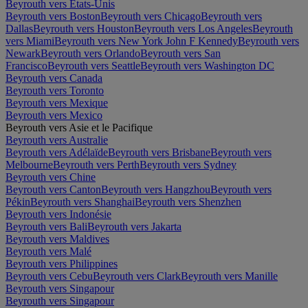
Beyrouth vers États-Unis
Beyrouth vers Boston
Beyrouth vers Chicago
Beyrouth vers
Dallas
Beyrouth vers Houston
Beyrouth vers Los Angeles
Beyrouth
vers Miami
Beyrouth vers New York John F Kennedy
Beyrouth vers
Newark
Beyrouth vers Orlando
Beyrouth vers San
Francisco
Beyrouth vers Seattle
Beyrouth vers Washington DC
Beyrouth vers Canada
Beyrouth vers Toronto
Beyrouth vers Mexique
Beyrouth vers Mexico
Beyrouth vers Asie et le Pacifique
Beyrouth vers Australie
Beyrouth vers Adélaïde
Beyrouth vers Brisbane
Beyrouth vers
Melbourne
Beyrouth vers Perth
Beyrouth vers Sydney
Beyrouth vers Chine
Beyrouth vers Canton
Beyrouth vers Hangzhou
Beyrouth vers
Pékin
Beyrouth vers Shanghai
Beyrouth vers Shenzhen
Beyrouth vers Indonésie
Beyrouth vers Bali
Beyrouth vers Jakarta
Beyrouth vers Maldives
Beyrouth vers Malé
Beyrouth vers Philippines
Beyrouth vers Cebu
Beyrouth vers Clark
Beyrouth vers Manille
Beyrouth vers Singapour
Beyrouth vers Singapour