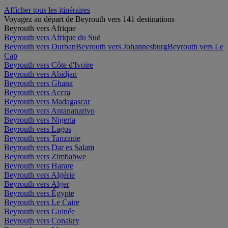
Afficher tous les itinéraires
Voyagez au départ de Beyrouth vers 141 destinations
Beyrouth vers Afrique
Beyrouth vers Afrique du Sud
Beyrouth vers Durban
Beyrouth vers Johannesburg
Beyrouth vers Le
Cap
Beyrouth vers Côte d'Ivoire
Beyrouth vers Abidjan
Beyrouth vers Ghana
Beyrouth vers Accra
Beyrouth vers Madagascar
Beyrouth vers Antananarivo
Beyrouth vers Nigeria
Beyrouth vers Lagos
Beyrouth vers Tanzanie
Beyrouth vers Dar es Salam
Beyrouth vers Zimbabwe
Beyrouth vers Harare
Beyrouth vers Algérie
Beyrouth vers Alger
Beyrouth vers Égypte
Beyrouth vers Le Caire
Beyrouth vers Guinée
Beyrouth vers Conakry