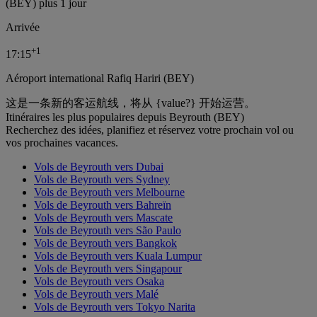
(BEY) plus 1 jour
Arrivée
+
1
17:15
Aéroport international Rafiq Hariri (BEY)
这是一条新的客运航线，将从 {value?} 开始运营。
Itinéraires les plus populaires depuis Beyrouth (BEY)
Recherchez des idées, planifiez et réservez votre prochain vol ou
vos prochaines vacances.
Vols de Beyrouth vers Dubai
Vols de Beyrouth vers Sydney
Vols de Beyrouth vers Melbourne
Vols de Beyrouth vers Bahreïn
Vols de Beyrouth vers Mascate
Vols de Beyrouth vers São Paulo
Vols de Beyrouth vers Bangkok
Vols de Beyrouth vers Kuala Lumpur
Vols de Beyrouth vers Singapour
Vols de Beyrouth vers Osaka
Vols de Beyrouth vers Malé
Vols de Beyrouth vers Tokyo Narita