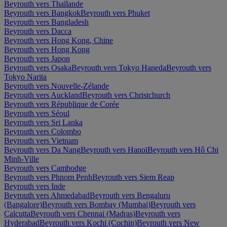
Beyrouth vers Thaïlande
Beyrouth vers Bangkok
Beyrouth vers Phuket
Beyrouth vers Bangladesh
Beyrouth vers Dacca
Beyrouth vers Hong Kong, Chine
Beyrouth vers Hong Kong
Beyrouth vers Japon
Beyrouth vers Osaka
Beyrouth vers Tokyo Haneda
Beyrouth vers
Tokyo Narita
Beyrouth vers Nouvelle-Zélande
Beyrouth vers Auckland
Beyrouth vers Christchurch
Beyrouth vers République de Corée
Beyrouth vers Séoul
Beyrouth vers Sri Lanka
Beyrouth vers Colombo
Beyrouth vers Vietnam
Beyrouth vers Da Nang
Beyrouth vers Hanoï
Beyrouth vers Hô Chi
Minh-Ville
Beyrouth vers Cambodge
Beyrouth vers Phnom Penh
Beyrouth vers Siem Reap
Beyrouth vers Inde
Beyrouth vers Ahmedabad
Beyrouth vers Bengaluru
(Bangalore)
Beyrouth vers Bombay (Mumbai)
Beyrouth vers
Calcutta
Beyrouth vers Chennai (Madras)
Beyrouth vers
Hyderabad
Beyrouth vers Kochi (Cochin)
Beyrouth vers New