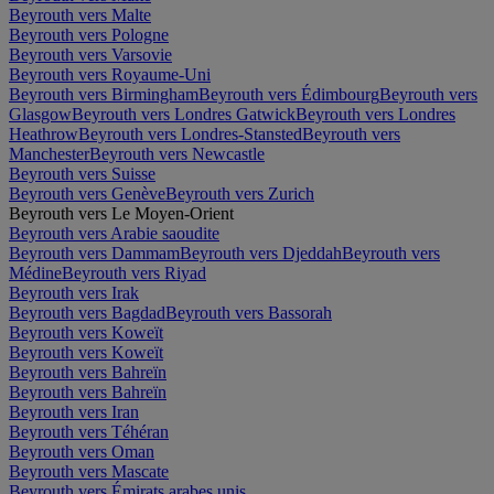
Beyrouth vers Malte
Beyrouth vers Pologne
Beyrouth vers Varsovie
Beyrouth vers Royaume-Uni
Beyrouth vers Birmingham
Beyrouth vers Édimbourg
Beyrouth vers
Glasgow
Beyrouth vers Londres Gatwick
Beyrouth vers Londres
Heathrow
Beyrouth vers Londres-Stansted
Beyrouth vers
Manchester
Beyrouth vers Newcastle
Beyrouth vers Suisse
Beyrouth vers Genève
Beyrouth vers Zurich
Beyrouth vers Le Moyen-Orient
Beyrouth vers Arabie saoudite
Beyrouth vers Dammam
Beyrouth vers Djeddah
Beyrouth vers
Médine
Beyrouth vers Riyad
Beyrouth vers Irak
Beyrouth vers Bagdad
Beyrouth vers Bassorah
Beyrouth vers Koweït
Beyrouth vers Koweït
Beyrouth vers Bahreïn
Beyrouth vers Bahreïn
Beyrouth vers Iran
Beyrouth vers Téhéran
Beyrouth vers Oman
Beyrouth vers Mascate
Beyrouth vers Émirats arabes unis