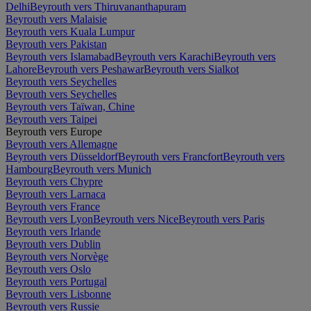
Delhi
Beyrouth vers Thiruvananthapuram
Beyrouth vers Malaisie
Beyrouth vers Kuala Lumpur
Beyrouth vers Pakistan
Beyrouth vers Islamabad
Beyrouth vers Karachi
Beyrouth vers
Lahore
Beyrouth vers Peshawar
Beyrouth vers Sialkot
Beyrouth vers Seychelles
Beyrouth vers Seychelles
Beyrouth vers Taïwan, Chine
Beyrouth vers Taipei
Beyrouth vers Europe
Beyrouth vers Allemagne
Beyrouth vers Düsseldorf
Beyrouth vers Francfort
Beyrouth vers
Hambourg
Beyrouth vers Munich
Beyrouth vers Chypre
Beyrouth vers Larnaca
Beyrouth vers France
Beyrouth vers Lyon
Beyrouth vers Nice
Beyrouth vers Paris
Beyrouth vers Irlande
Beyrouth vers Dublin
Beyrouth vers Norvège
Beyrouth vers Oslo
Beyrouth vers Portugal
Beyrouth vers Lisbonne
Beyrouth vers Russie