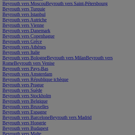
Beyrouth vers Moscou
Beyrouth vers Saint-Pétersbourg
Beyrouth vers Turquie
Beyrouth vers Istanbul
Beyrouth vers Autriche
Beyrouth vers Vienne
Beyrouth vers Danemark
Beyrouth vers Copenhague
Beyrouth vers Grèce
Beyrouth vers Athènes
Beyrouth vers Italie
Beyrouth vers Bologne
Beyrouth vers Milan
Beyrouth vers
Rome
Beyrouth vers Venise
Beyrouth vers Pays-Bas
Beyrouth vers Amsterdam
Beyrouth vers République tchèque
Beyrouth vers Prague
Beyrouth vers Suède
Beyrouth vers Stockholm
Beyrouth vers Belgique
Beyrouth vers Bruxelles
Beyrouth vers Espagne
Beyrouth vers Barcelone
Beyrouth vers Madrid
Beyrouth vers Hongrie
Beyrouth vers Budapest
Beyrouth vers Malte