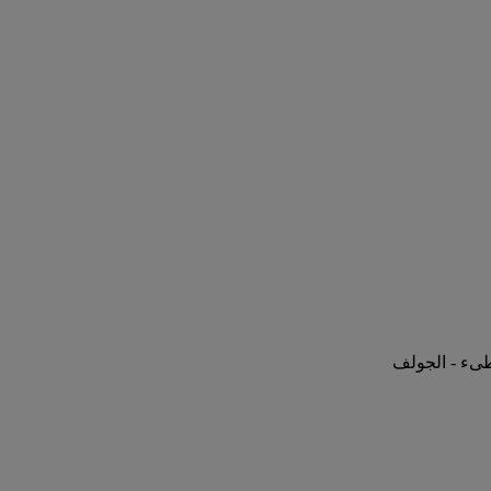
اطىء - الجولف