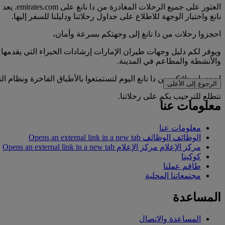
العثور 
نانغ واختيار الوجهة للاطلاع على جداول رحلاتنا ودليلنا للسفر إليها.
احجزوا رحلات من دا نانغ إلى وجهتكم بسرعة وأمان،
ويوفر لكم دليل وجهات طيران الإمارات إرشادات الخبراء التي يقدمها 
والأنشطة والمطاعم في المدينة.
احجزوا رحلاتكم من دا نانغ اليوم لتستمتعوا بالأطباق الفاخرة ونظام ا
الرجوع إلى الأعلى
نتطلع للترحيب بكم على رحلاتنا.
معلومات عنا
معلومات عنا
الوظائف
الوظائف Opens an external link in a new tab
مركز الإعلام
مركز الإعلام Opens an external link in a new tab
كوكبنا
طاقم عملنا
مجتمعاتنا المحلية
المساعدة
المساعدة والاتصال