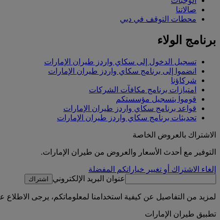
الوجبات
صالاتنا
محطات التوقف في دبي
برنامج الولاء
تسجيل الدخول إلى سكاي واردز طيران الإمارات
انضموا إلى برنامج سكاي واردز طيران الإمارات
شركاؤنا
امتيازات برنامج مكافآت الشركات
قوموا بتسجيل مؤسستكم
قواعد برنامج سكاي واردز طيران الإمارات
تحديثات برنامج سكاي واردز طيران الإمارات
الاشتراك بالعروض الخاصة
التوفير مع أحدث الأسعار والعروض من طيران الإمارات.
إلغاء الاشتراك أو تغيير خياراتكم المفضلة
عنوان البريد الإلكتروني
اشتراك
لمزيد من التفاصيل عن كيفية استخدامنا لمعلوماتكم، يرجى الاطلاع 
تطبيق طيران الإمارات