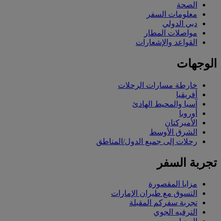
الصحة
معلومات السفر
دبي الدولي
مواصلات المطار
القواعد والإشعارات
الوجهات
خارطة مسارات الرحلات
أفريقيا
آسيا والمحيط الهادئ
أوروبا
الأميركتان
الشرق الأوسط
رحلات إلى جميع الدول/المناطق
تجربة السفر
مزايا المقصورة
التسوق مع طيران الإمارات
تجربة سفركم المقبلة
الترفيه الجوي