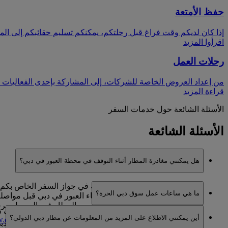
حفظ الأمتعة
إذا كان لديكم وقت فراغ قبل رحلتكم، يمكنكم تسليم حقائبكم إلى المخز
اقرأوا المزيد
رحلات العمل
من إعداد العروض الخاصة للشركات، إلى المشاركة بإحدى الفعاليات 
قراءة المزيد
الأسئلة الشائعة حول خدمات السفر
الأسئلة الشائعة
هل يمكنني مغادرة المطار أثناء التوقف في محطة العبور في دبي؟
يتوقف ذلك على الجنسية الموضحة في جواز السفر الخاص بكم و
ما هي ساعات عمل سوق دبي الحرة؟
كنتم ترغبون في مغادرة المطار أثناء العبور في دبي قبل مواص
الجنسيات الحصول على التأشيرات من المطار فور الوصول. ي
سوق دبي الحرة مفتوحة طوال 24 سا
أين يمكنني الاطلاع على المزيد من المعلومات عن مطار دبي الدولي؟
يمكنكم زيارة موقعها الشبكي على العنوان
dubaidutyfree.com
بالنسبة للمسافرين الذين يرغبون في الإقامة في فندق مطار دبي 