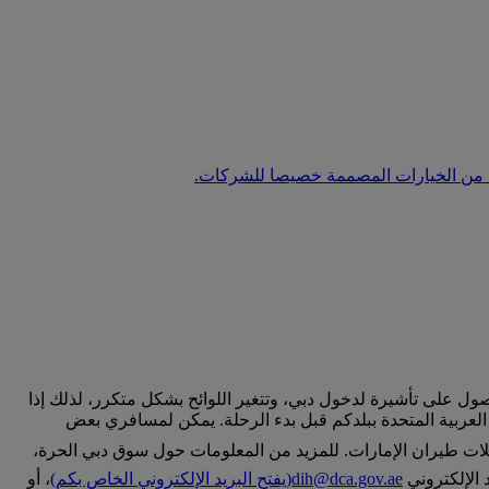
عة من الخيارات المصممة خصيصا للشركات.
على تأشيرة لدخول دبي، وتتغير اللوائح بشكل متكرر، لذلك إذا
العربية المتحدة ببلدكم قبل بدء الرحلة. يمكن لمسافري بعض
على كافة رحلات طيران الإمارات. للمزيد من المعلومات حول سوق دبي الحرة،
 الإلكتروني
dih@dca.gov.ae
(يفتح البريد الإلكتروني الخاص بكم)
، أو