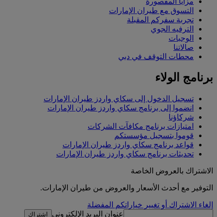
مزايا المقصورة
التسوق مع طيران الإمارات
تجربة سفركم المقبلة
الترفيه الجوي
الوجبات
صالاتنا
محطات التوقف في دبي
برنامج الولاء
تسجيل الدخول إلى سكاي واردز طيران الإمارات
انضموا إلى برنامج سكاي واردز طيران الإمارات
شركاؤنا
امتيازات برنامج مكافآت الشركات
قوموا بتسجيل مؤسستكم
قواعد برنامج سكاي واردز طيران الإمارات
تحديثات برنامج سكاي واردز طيران الإمارات
الاشتراك بالعروض الخاصة
التوفير مع أحدث الأسعار والعروض من طيران الإمارات.
إلغاء الاشتراك أو تغيير خياراتكم المفضلة
عنوان البريد الإلكتروني
اشتراك