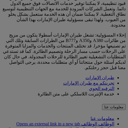
قيود تنظيمية، لا يمكننا توفير خدمات الاتصالات فوق جميع الدول
دائما. وتعمل الشركات المزودة للخدمة مع الجهات التنظيمية لتوسيع
نطاق التغطية. لا يمكننا ضمان أن هذه الخدمة ستعمل بشكل يخلو
من العيوب. ولهذا تبقى مسؤولية طيران الإمارات بهذا الشأن
محدودة.
إخلاء المسؤولية: تشغل طيران الإمارات أسطولا يتكون من مزيج
من طائرات A380 وA350 وB777 من الطرازات السابقة وتلك التي
تم تصنيعها مؤخرا. قد تختلف المنتجات والخدمات والمزايا المتوفرة
على الرحلات حسب مسار الرحلة وتصميم الطائرة. كما قد تستدعي
المتطلبات التشغيلية تغيير الطائرة للرحلات المجدولة. في حال كان
لديكم أسئلة حول منتجاتنا أو أي متطلبات محددة، يرجى التواصل
معنا قبل حجز رحلتكم.
طيران الإمارات
تجربتكم مع طيران الإمارات
الترفيه الجوي
خدمة الإنترنت اللاسلكي على متن الطائرة
معلومات عنا
معلومات عنا
الوظائف
الوظائف Opens an external link in a new tab