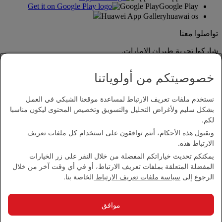
Google Play
Google Play
Huawei App Gallery
huawai os
تواصلوا معنا
شاركوا تجربة طيران الإمارات.
خصوصيتكم من أولوياتنا
نستخدم ملفات تعريف الارتباط لمساعدة موقعنا الشبكي في العمل
بشكل سليم ولأغراض التحليل والتسويق وتخصيص المحتوى ليكون مناسبا
لكم.
وبقبول هذه الأحكام، أنتم توافقون على استخدام كل ملفات تعريف
بيان إمكانية الدخول
الارتباط هذه.
اتصل بنا
يمكنكم تحديث خياراتكم المفضلة من خلال النقر على زر الخيارات
سياسة الخصوصية
المفضلة المتعلقة بملفات تعريف الارتباط، أو في أي وقت آخر من خلال
الشروط والأحكام
الرجوع إلى
سياسة ملفات تعريف الارتباط
الخاصة بنا.
سياسة ملفات تعريف الارتباط
الأمن الإلكتروني
بيان الشفافية بموجب قانون مكافحة العبودية الحديثة
موافق
خريطة الموقع
مجموعة الإمارات 2026 ©، جميع الحقوق محفوظة.