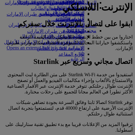
in a new tab
الشركاء الجويون
Opens an external link in a new tab
التسلية للأطفال
السوق الحرة
تجربتكم على متن الطائرة
تناول الطعام في الدرجة السياحية
السفر لأصحاب الهمم مع طيران الإمارات
الإنترنت اللاسلكي
كوكبنا
شركاؤنا
الممتازة
متجرنا الرسمي
الأدوات والموارد
الترفيه عن الأطفال
المساعدة الخاصة والطلبات
سكاي واردز رايل
الاستدامة في العمليات
ألعاب الأطفال
وجبات الدرجة السياحية
الهاتف المتحرك وتطبيق طيران الإمارات
حاسبة الأميال
السياسة البيئية
المشروبات
أنشطة للأطفال
إلغاء حجز أو تغييره
ابقوا على اتصال بالإنترنت خلال سفركم
التقارير البيئية
تسجيل الدخول إلى سكاي واردز طيران
أسطول طائراتنا
تعطل الرحلات
الإمارات
مجتمعاتنا المحلية
بوينج 777
معلومات عن طيران الإمارات
سكاي واردز+
مؤسسة طيران الإمارات للأعمال
اختاروا من بين خطط الإنترنت اللاسلكي ذات القيمة الرائعة
طائرة الإمارات A380
الإنسانية
مؤسسة طيران الإمارات للأعمال
واستكشفوا خياراتنا المجانية المتوفرة لأعضاء سكاي واردز طيران
A350 طائرة الإمارات
الإنسانية Opens an external link in a new
الإمارات.
الإمارات للطيران الخاص
tab
توزيع المقاعد
الرعاية
اتصال مجاني وسريع عبر Starlink
استفيدوا من خدمة Starlink Wi‑Fi على متن الطائرة لبث المحتوى
والاستمتاع بالألعاب وإجراء مكالمات الفيديو والعمل أو تصفح
الإنترنت طوال رحلتكم. تتوفر خدمة الإنترنت عبر الأقمار الصناعية
الأكثر تطورا في العالم مجانا للجميع على رحلات مختارة.
توفر Starlink اتصالا ثابتا وفائق السرعة بجودة تضاهي شبكات
الإنترنت الأرضية على ارتفاع 40000 قدم، لتستمتعوا بتجربة اتصال
استثنائية طوال رحلتكم.
ترقبوا المزيد من الإعلانات قريبا مع بدء تطبيق تقنية ستارلينك على
أسطولنا.