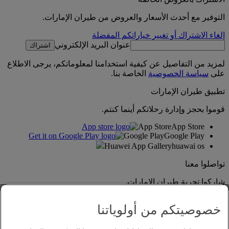
التوفير مع أحدث الأسعار والعروض من طيران الإمارات.
إلغاء الاشتراك أو تغيير خياراتكم المفضلة
عنوان البريد الإلكتروني
اشتراك
لمزيد من التفاصيل عن كيفية استخدامنا لمعلوماتكم، يرجى الاطلاع
على
سياسة الخصوصية
الخاصة بنا.
تطبيق طيران الإمارات
قوموا بحجز وإدارة رحلاتكم أينما كنتم.
App Store
App Store
Google Play
Google Play
Huawei App Gallery
huawai os
تواصلوا معنا
شاركوا تجربة طيران الإمارات.
خصوصيتكم من أولوياتنا