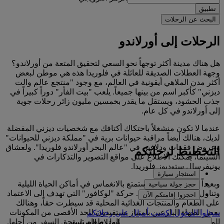
تطبيق
البحث عن الرحلات
الرحلات إلى أورلاندو
هل هناك مدينة أكثر توجهاً نحو السعي لتحقيق المتعة من أورلاندو؟
وجهة العطلات الصديقة للعائلة في فلوريدا هذه هي موطن لبعض
أكثر مدن الملاهي أيقونية في العالم، مع وجود "منتجع عالم والت
ديزني" كأكبر اسم من بينها جميعاً. يلعب "بيت الفأر" دوراً كبيراً في
جذب الحشود، ويستقل ما يقدر بخمسين مليون زائر رحلات جوية
إلى أورلاندو في كل عام.
عندما لا تكون منشغلاً باحتكاك أكتافك مع شخصيات ديزني المفضلة
لديك، هنالك أيضاً مراقبة حيوانات برية في "مملكة ديزني للحيوانات"
وعروض فقمات ودلافين في "عالم البحر أورلاندو فلوريدا". ولعشاق
التخطيط لرحلتكم
السينما، يمكنك الاطلاع على مواقع التصوير والتذكارات في
يونيفرسال ستوديوز فلوريدا.
استئجار سيارة
وبعيداً عن المنتجعات، استمتع بالانغماس في أماكن الحياة الليلية
حجز جولة سياحية
وتناول الطعام في المدينة. حركة "لوكافور" التي تهدف إلى الاعتماد
احجزوا إقامتكم الآن
على الطعام والمنتجات الغذائية المحلية قد سيطرت حقاً، وهنالك
بعض الطهاة البارعين بامتياز يستفيدون للحد الأقصى من المكونات
سجلوا الدخول لكسب أميالٍ على رحلاتكم
المحلية الموسمية لصنع تجربة تناول طعام تستحق السفر من أجلها.
استلام السيارة