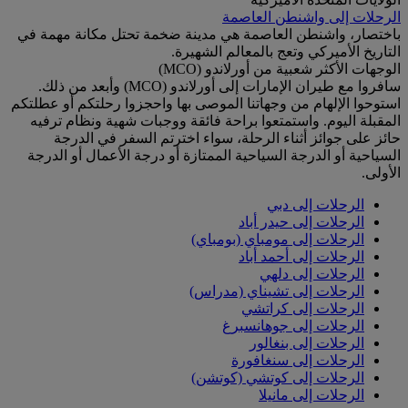
الرحلات إلى واشنطن العاصمة
باختصار، واشنطن العاصمة هي مدينة ضخمة تحتل مكانة مهمة في
التاريخ الأميركي وتعج بالمعالم الشهيرة.
الوجهات الأكثر شعبية من أورلاندو (MCO)
سافروا مع طيران الإمارات إلى أورلاندو (MCO) وأبعد من ذلك.
استوحوا الإلهام من وجهاتنا الموصى بها واحجزوا رحلتكم أو عطلتكم
المقبلة اليوم. واستمتعوا براحة فائقة ووجبات شهية ونظام ترفيه
حائز على جوائز أثناء الرحلة، سواء اخترتم السفر في الدرجة
السياحية أو الدرجة السياحية الممتازة أو درجة الأعمال أو الدرجة
الأولى.
الرحلات إلى دبي
الرحلات إلى حيدر أباد
الرحلات إلى مومباي (بومباي)
الرحلات إلى أحمد أباد
الرحلات إلى دلهي
الرحلات إلى تشيناي (مدراس)
الرحلات إلى كراتشي
الرحلات إلى جوهانسبرغ
الرحلات إلى بنغالور
الرحلات إلى سنغافورة
الرحلات إلى كوتشي (كوتشن)
الرحلات إلى مانيلا