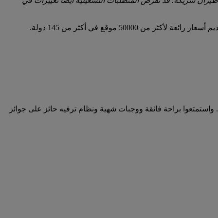
يران شريكة. قد تفرض المتطلبات التشغيلية أيضا تغييرات في
كم المقبلة اليوم. واستمتعوا براحة فائقة ووجبات شهية ونظام ترفيه حائز على جوائز