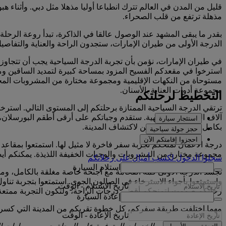
قليل من المدن في العالم تترك انطباعا أوليا مذهلا مثل دبي. وأثناء ه
مذهلة ترتفع من قلب الصحراء.
بقدر ما يبقى المشهد عند الوصول عالقا في الذاكرة، تبدأ روعة الرحلة
الدرجة الأولى من طيران الإمارات، ستجدون الراحة والعناية والتفاص
في طيران الإمارات، نؤمن بأن تجربة الدرجة السياحية يجب أن تتجاو
مستوحاة من النكهات الإقليمية ومجموعة مختارة من المشروبات المجان
مجموعة أدوات العناية بالأسنان.
التخطيط لرحلتكم
ترتقي الدرجة السياحية الممتازة برحلتكم إلى المستوى التالي. استرخ
آلاف الخيارات الترفيهية. ستقدم وجباتكم على أرقى أطقم البورسلان،
استئجار سيارة
بكامل نشاطكم مستعدين لاكتشاف المدينة.
حجز جولة سياحية
احجزوا إقامتكم الآن
درجة الأعمال تمنحكم تجربة سفر فاخرة لا مثيل لها. استمتعوا بمقاعد 
مجموعة مختارة من المشروبات والوجبات الخفيفة اللذيذة. يمكنكم أيض
سجلوا الدخول لكسب أميالٍ على رحلاتكم
استلام السيارة
واستمتعوا بأجواء الاسترخاء في الصالون الجوي. استمتعوا بتجربة 
تاريخ الاستلام
-
الوقت
رحلتكم صممت لتمنحكم أقصى درجات الراحة، ولتكون التجربة ممتعة 
إعادة السيارة
مهما اختلفت طريقة سفركم، كل خطوة تقربكم من المدينة التي كسرت 
تاريخ الإعادة
-
الوقت