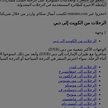
قد تختلف المنتجات والخدمات المتوفرة على الرحلة حسب مسارات الر
التحقق من الأسعار
اللحظة الأخيرة للطائرة المستخدمة في الرحلات المجدولة.
احجزوا عبر emirates.com لكسب أميال سكاي واردز من خلال شريكنا كارترولر، الذي تعاونا معه للمقارنة بين أكثر من 1700 مورد عالمي وتقديم أسعار رائعة لأكثر من 50000 موقع في أكثر من 145 دولة.
الرحلات من الكويت إلى دبي
1 وجهة
الرحلات من الكويت إلى دبي
الوجهات الأكثر شعبية من دبي (DXB)
سافروا مع طيران الإمارات إلى دب
أثناء الرحلة، سواء اخترتم السفر في الدرجة السياحية أو الدرجة السياح
الرحلات إلى لندن
الرحلات إلى جوهانسبرغ
الرحلات إلى فرانكفورت
الرحلات إلى موريشيوس
الرحلات إلى موسكو
الرحلات إلى دوسلدورف
الرحلات إلى ميونيخ
الرحلات إلى مانشستر
الرحلات إلى أمستردام