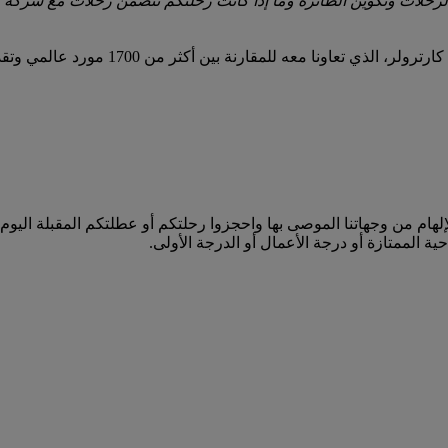
حلات وتكوين الطائرة وما إذا كانت رحلتكم تتضمن رحلات مع شركة ط
ي (DXB) وأبعد من ذلك. استوحوا الإلهام من وجهاتنا الموصى بها واحجزوا رحلتكم أو عطلت
ية الممتازة أو درجة الأعمال أو الدرجة الأولى.