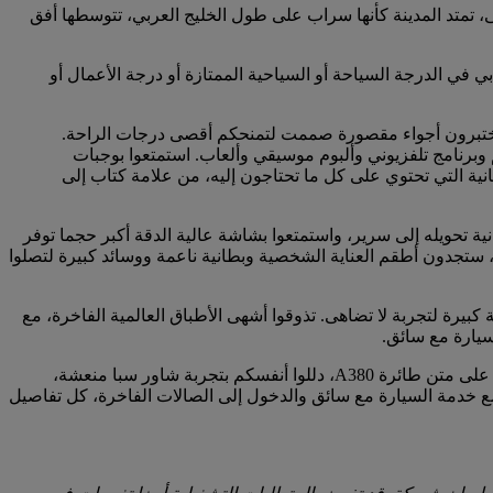
على، تمتد المدينة كأنها سراب على طول الخليج العربي، تتوسطها أفق
 في الدرجة السياحة أو السياحية الممتازة أو درجة الأعمال أو
 ستختبرون أجواء مقصورة صممت لتمنحكم أقصى درجات الراحة.
دكم الفسيح المزود بمساحة كبيرة لتمديد الساقين ومسند رأس جلدي قابل للتعديل، واختاروا من بين ما يصل إلى 6500 فيلم وبرنامج تلفزيوني وألبوم موسيقي وألعاب. استمتعوا بوجبات
ية التي تحتوي على كل ما تحتاجون إليه، من علامة كتاب إلى
ة تحويله إلى سرير، واستمتعوا بشاشة عالية الدقة أكبر حجما توفر
 ستجدون أطقم العناية الشخصية وبطانية ناعمة ووسائد كبيرة لتصلوا
بيرة لتجربة لا تضاهى. تذوقوا أشهى الأطباق العالمية الفاخرة، مع
سيارة مع سائق.
تجسد الدرجة الأولى قمة الفخامة مع أجنحة خاصة مغلقة بالكامل، ومجهزة بإضاءة خفيفة وأجهزة تحكم في درجة الحرارة لتجربة لا مثيل لها. على متن طائرة A380، دللوا أنفسكم بتجربة شاور سبا منعشة،
 خدمة السيارة مع سائق والدخول إلى الصالات الفاخرة، كل تفاصيل