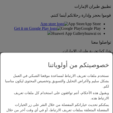
تطبيق طيران الإمارات
قوموا بحجز وإدارة رحلاتكم أينما كنتم.
App Store
App Store
Google Play
Google Play
Huawei App Gallery
huawai os
تواصلوا معنا
شاركوا تجربة طيران الإمارات.
خصوصيتكم من أولوياتنا
نستخدم ملفات تعريف الارتباط لمساعدة موقعنا الشبكي في العمل
بشكل سليم ولأغراض التحليل والتسويق وتخصيص المحتوى ليكون مناسبا
لكم.
وبقبول هذه الأحكام، أنتم توافقون على استخدام كل ملفات تعريف
بيان إمكانية الدخول
الارتباط هذه.
اتصل بنا
يمكنكم تحديث خياراتكم المفضلة من خلال النقر على زر الخيارات
سياسة الخصوصية
المفضلة المتعلقة بملفات تعريف الارتباط، أو في أي وقت آخر من خلال
الشروط والأحكام