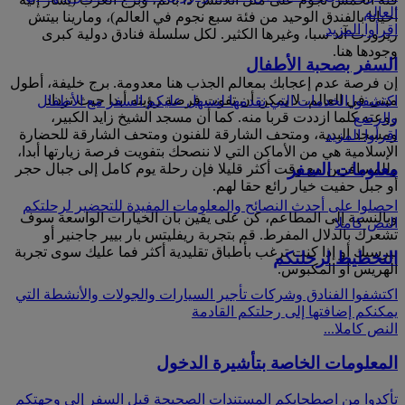
العالم
أحيانا بالفندق الوحيد من فئة سبع نجوم في العالم)، ومارينا بيتش
اقرأوا المزيد
ريزورت آند سبا، وغيرها الكثير. لكل سلسلة فنادق دولية كبرى
وجودها هنا.
السفر بصحبة الأطفال
إن فرصة عدم إعجابك بمعالم الجذب هنا معدومة. برج خليفة، أطول
مبنى في العالم، لا يمكن أن تفوت فرصة رؤيته أبدا حيث تزداد
اكتشفوا الخدمات التي نقدمها لنسهل عليكم السفر مع الأطفال
روعته كلما ازددت قربا منه. كما أن مسجد الشيخ زايد الكبير،
والرضع
ومسجد البدية، ومتحف الشارقة للفنون ومتحف الشارقة للحضارة
اقرأوا المزيد
الإسلامية هي من الأماكن التي لا ننصحك بتفويت فرصة زيارتها أبدا،
معلومات السفر
وللمسافرين مع وقت أكثر قليلا فإن رحلة يوم كامل إلى جبال حجر
أو جبل حفيت خيار رائع حقا لهم.
احصلوا على أحدث النصائح والمعلومات المفيدة للتحضير لرحلتكم
وبالنسبة إلى المطاعم، كن على يقين بأن الخيارات الواسعة سوف
النص كاملا
تشعرك بالدلال المفرط. قم بتجربة ريفليتس بار بيير جاجنير أو
بيرسيك أو إذا كنت ترغب بأطباق تقليدية أكثر فما عليك سوى تجربة
التخطيط لرحلتكم
الهريس أو المكبوس.
اكتشفوا الفنادق وشركات تأجير السيارات والجولات والأنشطة التي
يمكنكم إضافتها إلى رحلتكم القادمة
النص كاملا...
المعلومات الخاصة بتأشيرة الدخول
تأكدوا من اصطحابكم المستندات الصحيحة قبل السفر إلى وجهتكم