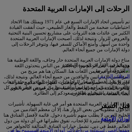
الرحلات إلى الإمارات العربية المتحدة
تم تأسيس اتحاد الإمارات السبع في عام 1971 ويمتلك هذا الاتحاد
احتياطيات ضخمة من النفط والغاز الطبيعي، حيث أنفقت القيادة
الكثير من عائدات هذه الثروات على مشاريع تحسين البنية التحتية
والعروض للزوار. ونتيجة لذلك، أصبحت الإمارات العربية المتحدة
واحدة من أسهل وأمتع الأماكن للسفر فيها، وتتوفر الرحلات إلى
دولة الإمارات من جميع أنحاء العالم.
مناخ دولة الإمارات العربية المتحدة حار وجاف، واللغة الوطنية هنا
وجهاتنا في الإمارات العربية المتحدة
هي العربية، على الرغم من أن الكثير من الناس يتحدثون اللغة
الانجليزية أو غيرها من اللغات هنا. السكان هنا هم مزيج من
الرحلات إلى دبي
المواطنين الإماراتيين والوافدين من جميع أنحاء العالم. ونتيجة لذلك،
اعثروا على أفضل الأسعار للرحلة ذات الاتجاه الواحد أو رحلة الذهاب
فإن الإمارات - خصوصا دبي وأبوظبي - تظهر عليها ملامح متنوعة
والعودة إلى دبي. احجزوا معنا واستفيدوا من عروض حصرية في كل
للتأثر بالثقافة العربية الحاضرة دائما، على الرغم من التأثر القوي
أنحاء المدينة باستخدام بطاقة صعودكم إلى الطائرة.
أيضا بالثقافات العالمية الأخرى.
زيارة الإمارات العربية المتحدة هو أمر في غاية السهولة. تأشيرات
قبل السفر
الدخول مطلوبة من بعض الزوار هنا، إلا أن معظم القادمين من
الخليج العربي لا يطلب منهم تأشيرة دخول. قائمة لأفضل الفنادق هنا
أوزان الأمتعة
قد تبدو طويلة ومثيرة للإعجاب، تفوق نظيراتها في أي دولة من دول
العالم. فقط في دبي، تشمل خيارات الفنادق المتألقة كالجواهر من
حققوا أقصى استفادة من أحد أكبر أوزان الأمتعة المسموح بها في
فئة الخمس نجوم على مثل أتلانتس ذا بالم، وبرج العرب (يشار إليه