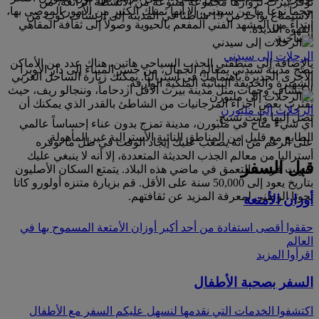
توفر بيرث لزوارها مجموعة متنوعة من الأنشطة الرائعة، من
حجماً نوعا ما من سيدني، إلا أنها تمتلك الكثير من الأمور الموصى بها،
الاستمتاع بواحد من 19 شاطئا في المدينة إلى ارتشاف كوب من
ابتداءً من المشهد الفني المفعم بالحيوية وصولاً إلى ثقافة المقاهي
القهوة اللذيذة.
الصاخبة.
الرحلات إلى سيدني
بالإضافة إلى منطقتي الجذب السياحي هاتين، هناك عدد من الأماكن
تضج مدينة سيدني بمعالم الجمال، من جسر الميناء إلى دار الأوبرا
الأخرى الجديرة باهتمامك في أستراليا. يمكنك زيارة الساحل الغربي
الشهيرة والحديقة النباتية الملكية الوارفة.
لاكتشاف وجهات مثل مدينة بيرث الأقل ازدحاماً، وننجالو ريف، حيث
تقترب بعض أجزاء المرجانيات من الشاطئ بالقدر الذي يمكنك أن
الرحلات إلى ملبورن
تصل إليها وأنت تسبح.
أي شيء متاح في ملبورن، مدينة تمزج بدون عناء إحساساً عالمي
الطابع مع قليل من المناطق النائية الأسترالية غير المأهولة.
على الرغم من أنه يصعب عليك إيجاد الوقت في ظل ما توفره
أستراليا من معالم الجذب الحديثة المتعددة، إلا أنه لا ينبغي عليك
قبل السفر
تفويت فرصة التعمق في ماضي هذه البلاد. يتمتع السكان الأصليون
بتاريخ يعود إلى 50,000 سنة على الأقل. قم بزيارة متنزه أولورو كاتا
تجوتا الوطني لمعرفة المزيد عن ثقافتهم.
أوزان الأمتعة
حققوا أقصى استفادة من أحد أكبر أوزان الأمتعة المسموح بها في
العالم
اقرأوا المزيد
السفر بصحبة الأطفال
اكتشفوا الخدمات التي نقدمها لنسهل عليكم السفر مع الأطفال