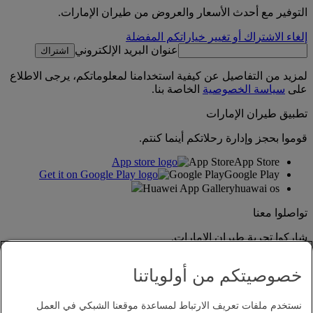
التوفير مع أحدث الأسعار والعروض من طيران الإمارات.
إلغاء الاشتراك أو تغيير خياراتكم المفضلة
عنوان البريد الإلكتروني
اشتراك
لمزيد من التفاصيل عن كيفية استخدامنا لمعلوماتكم، يرجى الاطلاع
على
سياسة الخصوصية
الخاصة بنا.
تطبيق طيران الإمارات
قوموا بحجز وإدارة رحلاتكم أينما كنتم.
App Store
App Store
Google Play
Google Play
Huawei App Gallery
huawai os
تواصلوا معنا
شاركوا تجربة طيران الإمارات.
خصوصيتكم من أولوياتنا
نستخدم ملفات تعريف الارتباط لمساعدة موقعنا الشبكي في العمل