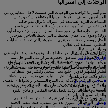
الرحلات إلى أستراليا
تبدو أستراليا كواحدة من الوجهات التي صممت لأجل المغامرين من
المسافرين. بصرف النظر عن مدنها المكتظة بالسكان، إلا أن
المساحات البرية الشاسعة في أستراليا لا تزال تبدو جذابة
للاستكشاف. ابتداءً من المناطق الأسترالية النائية التي تلفحها
الشمس الحارة (والتي تعتبر موطناً لمنتزه أولورو الإبداعي، أو آيرز
روك) وصولاً إلى أعماق المحيطات التي تحيط بالحاجز المرجاني
العظيم ومسارات غابات دينتري المطيرة، والتي تعد أقدم الغابات
المطيرة المتبقية في العالم.
وجهاتنا في أستراليا
نظرًا لما تمتلكه أستراليا من مناطق داخلية برية فسيحة للغاية، فإن
أغلب الأنشطة في المناطق الحضرية تتركز على السواحل، مما
الرحلات إلى أديليد
يجعلها الوجهة المفضلة لعشاق الشواطئ الذين يتوقون إلى أجواء
تصنف أديليد باستمرار كواحدة من أكثر المدن ملاءمة للعيش في
الحياة في المدن. أكثر الأمور جاذبية هنا هي سيدني – موطن دار
أستراليا، ولن تخيب شواطئها البكر وأجواؤها الباعثة على الاسترخاء
سيدني الشهير للأوبرا، خليج ميناء سيدني والكثير من المطاعم
أملكم أبدا.
والصالات وأماكن فعاليات الحياة الليلية التي تحيط الزوار بأجواء
دائمة من الترفيه. بالإضافة إلى المناخ المشمس والشواطئ الذهبية،
الرحلات إلى بريسبين
فإنه لا عجب في أن أكثر من 1.5 مليون من الوافدين يعتبرون هذه
وتعد "بريسبن المزدهرة"، كما تسمى غالبا، إحدى أكثر الوجهات
المدينة موطناً لهم.
شعبية في أستراليا، وذلك بفضل ثقافة المقاهي وأماكن الفنون
والحياة السهر المتنامية فيها.
أما بالنسبة لأولئك الذين يبحثون عن تجربة أكثر بساطة فإنهم
يفضلون التوجه الى ملبورن بدلاً من سيدني، حيث تمضي الحياة
الرحلات إلى بيرث
بوتيرة أكثر سلاسة بعض الشيء. على الرغم من كون ملبورن أصغر