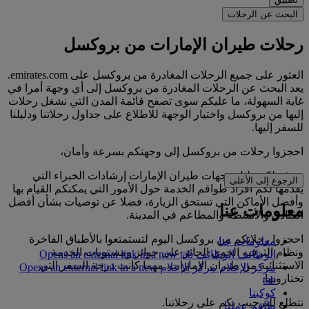
البحث عن الرحلات
رحلات طيران الإمارات من بروكسل
العثور على جميع الرحلات المغادرة من بروكسل على emirates.com.
يعد البحث عن الرحلات المغادرة من بروكسل إلى أي وجهة أمرا في
غاية السهولة، ما عليكم سوى تصفح قائمة المدن التي نشغل رحلات
إليها من بروكسل واختيار الوجهة للاطلاع على جداول رحلاتنا ودليلنا
للسفر إليها.
احجزوا رحلات من بروكسل إلى وجهتكم بسرعة وأمان،
ويوفر لكم دليل وجهات طيران الإمارات إرشادات الخبراء التي
الرجوع إلى الأعلى
يقدمها لكم أفراد طواقم الخدمة حول الأمور التي يمكنكم القيام بها
وأفضل الأماكن التي تستحق الزيارة، فضلا عن توصيات بشأن أفضل
معلومات عنا
الفنادق والأنشطة والمطاعم في المدينة.
احجزوا رحلاتكم من بروكسل اليوم لتستمتعوا بالأطباق الفاخرة
معلومات عنا
ونظام الترفيه الجوي الحائز على جوائز ومستويات الخدمة
الوظائف
الوظائف Opens an external link in a new tab
الاستثنائية من طيران الإمارات، مهما كانت درجة السفر التي
مركز الإعلام
مركز الإعلام Opens an external link in a new
تختارونها.
tab
كوكبنا
نتطلع للترحيب بكم على رحلاتنا.
طاقم عملنا