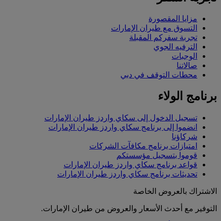
مزايا المقصورة
التسوق مع طيران الإمارات
تجربة سفركم المقبلة
الترفيه الجوي
الوجبات
صالاتنا
محطات التوقف في دبي
برنامج الولاء
تسجيل الدخول إلى سكاي واردز طيران الإمارات
انضموا إلى برنامج سكاي واردز طيران الإمارات
شركاؤنا
امتيازات برنامج مكافآت الشركات
قوموا بتسجيل مؤسستكم
قواعد برنامج سكاي واردز طيران الإمارات
تحديثات برنامج سكاي واردز طيران الإمارات
الاشتراك بالعروض الخاصة
التوفير مع أحدث الأسعار والعروض من طيران الإمارات.