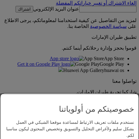
إلغاء الاشتراك أو تغيير خياراتكم المفضلة
عنوان البريد الإلكتروني
اشتراك
لمزيد من التفاصيل عن كيفية استخدامنا لمعلوماتكم، يرجى الاطلاع
على
سياسة الخصوصية
الخاصة بنا.
تطبيق طيران الإمارات
قوموا بحجز وإدارة رحلاتكم أينما كنتم.
App Store
App Store
Google Play
Google Play
Huawei App Gallery
huawai os
تواصلوا معنا
شاركوا تجربة طيران الإمارات.
خصوصيتكم من أولوياتنا
نستخدم ملفات تعريف الارتباط لمساعدة موقعنا الشبكي في العمل
بشكل سليم ولأغراض التحليل والتسويق وتخصيص المحتوى ليكون مناسبا
لكم.