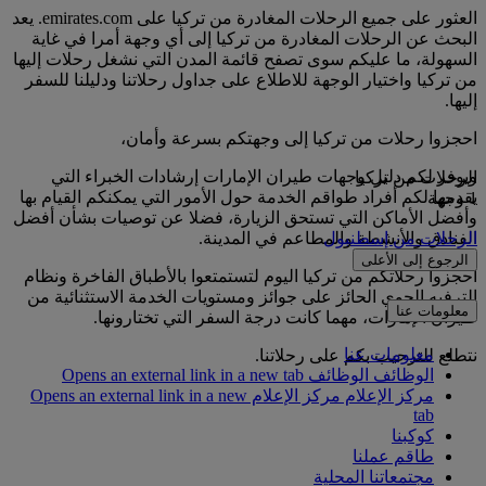
العثور على جميع الرحلات المغادرة من تركيا على emirates.com. يعد
البحث عن الرحلات المغادرة من تركيا إلى أي وجهة أمرا في غاية
السهولة، ما عليكم سوى تصفح قائمة المدن التي نشغل رحلات إليها
من تركيا واختيار الوجهة للاطلاع على جداول رحلاتنا ودليلنا للسفر
إليها.
احجزوا رحلات من تركيا إلى وجهتكم بسرعة وأمان،
ويوفر لكم دليل وجهات طيران الإمارات إرشادات الخبراء التي
الرحلات من تركيا
يقدمها لكم أفراد طواقم الخدمة حول الأمور التي يمكنكم القيام بها
1 وجهة
وأفضل الأماكن التي تستحق الزيارة، فضلا عن توصيات بشأن أفضل
الفنادق والأنشطة والمطاعم في المدينة.
الرحلات من إسطنبول
الرجوع إلى الأعلى
احجزوا رحلاتكم من تركيا اليوم لتستمتعوا بالأطباق الفاخرة ونظام
الترفيه الجوي الحائز على جوائز ومستويات الخدمة الاستثنائية من
معلومات عنا
طيران الإمارات، مهما كانت درجة السفر التي تختارونها.
معلومات عنا
نتطلع للترحيب بكم على رحلاتنا.
الوظائف
الوظائف Opens an external link in a new tab
مركز الإعلام
مركز الإعلام Opens an external link in a new
tab
كوكبنا
طاقم عملنا
مجتمعاتنا المحلية