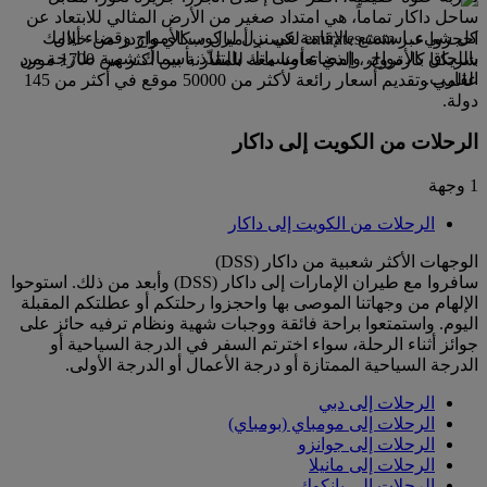
ساحل داكار تماماً، هي امتداد صغير من الأرض المثالي للابتعاد عن
كل شيء. استمتع بالإقامة في نزل لركوب الأمواج وقضاء أيامك
احجزوا عبر emirates.com لكسب أميال سكاي واردز من خلال
باللحاق بالأمواج، وإمضاء أمسياتك بالتلذّذ بأسماك شهية طازجة من
شريكنا كارترولر، الذي تعاونا معه للمقارنة بين أكثر من 1700 مورد
القارب.
عالمي وتقديم أسعار رائعة لأكثر من 50000 موقع في أكثر من 145
دولة.
الرحلات من الكويت إلى داكار
1 وجهة
الرحلات من الكويت إلى داكار
الوجهات الأكثر شعبية من داكار (DSS)
سافروا مع طيران الإمارات إلى داكار (DSS) وأبعد من ذلك. استوحوا
الإلهام من وجهاتنا الموصى بها واحجزوا رحلتكم أو عطلتكم المقبلة
اليوم. واستمتعوا براحة فائقة ووجبات شهية ونظام ترفيه حائز على
جوائز أثناء الرحلة، سواء اخترتم السفر في الدرجة السياحية أو
الدرجة السياحية الممتازة أو درجة الأعمال أو الدرجة الأولى.
الرحلات إلى دبي
الرحلات إلى مومباي (بومباي)
الرحلات إلى جوانزو
الرحلات إلى مانيلا
الرحلات إلى بانكوك