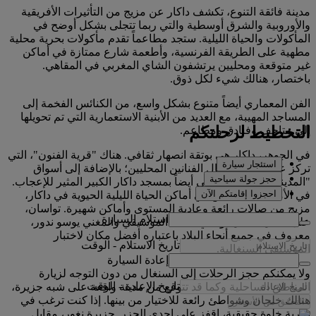
مدينة فائقة التنوع، تكشف داكار عن مزيج من التأثيرات الأفريقية
والأوروبية والشرق أوسطية والتي ربما تتجلى بشكل أوضح في
المأكولات والحياة الليلية. ستجد مطاعماً تقدم مأكولات بحرية محلية
مطهية على الطريقة الفرنسية، وأطعمة شارع ممتازة في أماكن
غير متوقعة ومحليين يرتشفون الشاي المغربي في المقاهي.
باختصار، هنالك شيء لكل ذوق.
الفن المعماري أيضاً متنوع بشكل واسع، من الكنائس الفخمة إلى
المساجد المهيبة، مع العديد من الأبنية الاستعمارية التي تم تحويلها
التخطيط لرحلتكم
إلى متاحف وفنادق ومطاعم.
في الجوهر، داكار هي بوتقة انصهار ثقافي. هناك "قرية الفنون"، التي
استئجار سيارة
تركز على عرض أعمال الفنانين المحليين؛ بالإضافة إلى أسواق
حجز جولة سياحية
"المدينة"، وهو حي يتباهى أيضاً بمسجد داكار الكبير المثير للإعجاب.
احجزوا إقامتكم الآن
في الأمسيات، انغمس في أماكن الحياة الليلية الحيوية في داكار،
مزيج من صالات رائعة وعادية المستوى وأماكن شهيرة. تواسان،
استلام السيارة
على سبيل المثال، والذي يملكه الموسيقي والمغني يوسو ندور،
معروف في جميع أنحاء البلاد باعتباره أفضل مكان لاختبار
تاريخ الاستلام
-
الوقت
الموسيقى السنغالية.
إعادة السيارة
ولا يمكنكم حجز الرحلات إلى السنغال من دون التوجه لزيارة
تاريخ الإعادة
-
الوقت
المناطق الساحلية وكما قد تتوقع من مدينة واقعة على شبه جزيرة،
هنالك خلجان وشواطئ رائعة للاختيار من بينها. إذا كنت ترغب في
التحقق من الأسعار
تجربة خلوة حقيقية، اقفز على إحدى الجزر. جزيرة نغور، مقابل