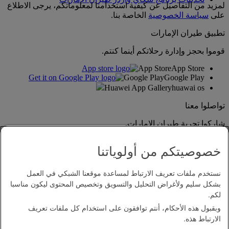
لمزيد من التفاصيل عن كيفية استخدامنا لمعلوماتكم، يرجى الاطلاع
على
سياسة الخصوصية
الخاصة بنا.
تطبيق طيران الإمارات
قوموا بحجز وإدارة رحلاتكم أينما كنتم.
App Store
App Store
Google Play
Google Play
Huawei App Gallery
huawai os
تواصلوا معنا
شاركوا تجربة طيران الإمارات.
خصوصيتكم من أولوياتنا
نستخدم ملفات تعريف الارتباط لمساعدة موقعنا الشبكي في العمل
بشكل سليم ولأغراض التحليل والتسويق وتخصيص المحتوى ليكون مناسبا
لكم.
وبقبول هذه الأحكام، أنتم توافقون على استخدام كل ملفات تعريف
بيان إمكانية الدخول
الارتباط هذه.
اتصل بنا