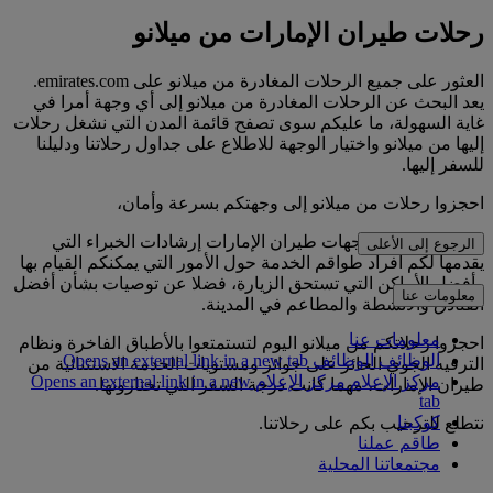
رحلات طيران الإمارات من ميلانو
العثور على جميع الرحلات المغادرة من ميلانو على emirates.com.
يعد البحث عن الرحلات المغادرة من ميلانو إلى أي وجهة أمرا في
غاية السهولة، ما عليكم سوى تصفح قائمة المدن التي نشغل رحلات
إليها من ميلانو واختيار الوجهة للاطلاع على جداول رحلاتنا ودليلنا
للسفر إليها.
احجزوا رحلات من ميلانو إلى وجهتكم بسرعة وأمان،
ويوفر لكم دليل وجهات طيران الإمارات إرشادات الخبراء التي
الرجوع إلى الأعلى
يقدمها لكم أفراد طواقم الخدمة حول الأمور التي يمكنكم القيام بها
وأفضل الأماكن التي تستحق الزيارة، فضلا عن توصيات بشأن أفضل
معلومات عنا
الفنادق والأنشطة والمطاعم في المدينة.
معلومات عنا
احجزوا رحلاتكم من ميلانو اليوم لتستمتعوا بالأطباق الفاخرة ونظام
الوظائف
الوظائف Opens an external link in a new tab
الترفيه الجوي الحائز على جوائز ومستويات الخدمة الاستثنائية من
مركز الإعلام
مركز الإعلام Opens an external link in a new
طيران الإمارات، مهما كانت درجة السفر التي تختارونها.
tab
كوكبنا
نتطلع للترحيب بكم على رحلاتنا.
طاقم عملنا
مجتمعاتنا المحلية