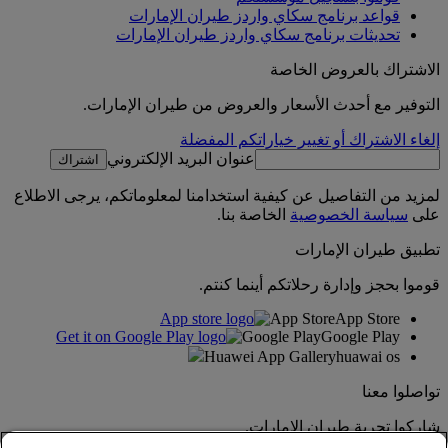
قواعد برنامج سكاي واردز طيران الإمارات
تحديثات برنامج سكاي واردز طيران الإمارات
الاشتراك بالعروض الخاصة
التوفير مع أحدث الأسعار والعروض من طيران الإمارات.
إلغاء الاشتراك أو تغيير خياراتكم المفضلة
عنوان البريد الإلكتروني
اشتراك
لمزيد من التفاصيل عن كيفية استخدامنا لمعلوماتكم، يرجى الاطلاع
على
سياسة الخصوصية
الخاصة بنا.
تطبيق طيران الإمارات
قوموا بحجز وإدارة رحلاتكم أينما كنتم.
App Store
App Store
Google Play
Google Play
Huawei App Gallery
huawai os
تواصلوا معنا
شاركوا تجربة طيران الإمارات.