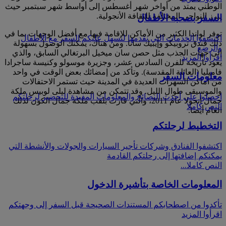
الوطني يمتد من أواخر شهر أغسطس إلى أواسط شهر سبتمبر حيث
يبرز النواحي المختلفة للثقافة الأنجولية.
السفر بصحبة الأطفال
توفر لواندا الكثير من الأماكن للإقامة فيها مع أفضل الوجهات بما في
اكتشفوا الخدمات التي نقدمها لنسهل عليكم السفر مع الأطفال
ذلك فندق تروبيكو وإيبيك سانا. ومن هناك، يمكنك الوصول بسهولة
والرضع
إلى جهات الجذب مثل حصن سان ميخيل البرتغالي السابق، والذي
اقرأوا المزيد
يعود تاريخه للفرن السادس عشر، وجزيرة موسولو وكنيسة ساجرادا
فاميليا (العائلة المقدسة). وتأكد من إمضائك بعض الوقت في واحد
معلومات السفر
من أماكن السهرات العديدة في المدينة حيث تستمر الاحتفالات
والموسيقى طوال الليل. وقد تتمكن من مشاهدة ليلى لوبيس ملكة
احصلوا على أحدث النصائح والمعلومات المفيدة للتحضير لرحلتكم
جمال أنجولا عام 2011، والتي فازت بلقب ملكة جمال الكون لذلك
النص كاملا
العام أيضا.
التخطيط لرحلتكم
اكتشفوا الفنادق وشركات تأجير السيارات والجولات والأنشطة التي
يمكنكم إضافتها إلى رحلتكم القادمة
النص كاملا...
المعلومات الخاصة بتأشيرة الدخول
تأكدوا من اصطحابكم المستندات الصحيحة قبل السفر إلى وجهتكم
اقرأوا المزيد