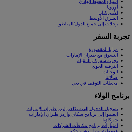
آسيا والمحيط الهادئ
أوروبا
الأميركتان
الشرق الأوسط
رحلات إلى جميع الدول/المناطق
تجربة السفر
مزايا المقصورة
التسوق مع طيران الإمارات
تجربة سفركم المقبلة
الترفيه الجوي
الوجبات
صالاتنا
محطات التوقف في دبي
برنامج الولاء
تسجيل الدخول إلى سكاي واردز طيران الإمارات
انضموا إلى برنامج سكاي واردز طيران الإمارات
شركاؤنا
امتيازات برنامج مكافآت الشركات
قوموا بتسجيل مؤسستكم