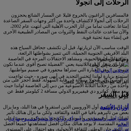
الرحلات إلى أنجولا
فالمسافرين الراغبون بالخروج قليلا عن المسار الشائع يحجزون
الرحلات إلى أنجولا لاكتشاف واحدة من أكثر وجهات السفر الصاعدة
إمتاعا. تعافت تماما من آثار الحرب الأهلية التي انتهت عام 2002،
والآن ساعدت عائدات النفط والثروات من المصادر الطبيعية الأخرى
في إنشاء بنية تحتية قوية.
الوقت مناسب الآن لزيارتها، قبل أن تكتشف جحافل السياح هذه
البلد الأفريقي الجنوبية الجميلة، التي تتميز بشواطئها الرائعة،
وثقافتها المحلية الحيوية، ومشاهد الاحتفالات المرحة في العاصمة
وجهاتنا في أنجولا
لواندا. إن شعار البلد باللاتينية يعني "الفضيلة تصبح أقوى عندما نكون
متوحدين" وهي العبارة التي ستراها محفورة في صميم مواطنيها.
الرحلات إلى لواندا
استمتع بزيارة لواندا لتختبر التجديد في أبهى صوره - حيث تواءمت
إن الوصول إلى أنجولا مسألة في غاية السهولة. فقط احجز على متن
الغرابة مع الجمال لصنع تأثير مذهل.
واحدة من رحلاتنا الثلاثة الأسبوعية من دبي إلى العاصمة لواندا حيث
يبعد مطار كواترو دي فيفيريرو الدولي مسافة 2 كيلومتر فقط عن
قبل السفر
مركز المدينة.
أوزان الأمتعة
كان البرتغاليون أول الأوروبيين الذين استقروا في هذا البلد، وما يزال
بعض من تأثيرهم باقيا في اللغة والثقافة. ولكن ما يزال هنالك تأثير
لقبائل مثل أوفيمبوندو، وآمبوندو، وباكونجو، وتشوكوي، ومبوندا على
حققوا أقصى استفادة من أحد أكبر أوزان الأمتعة المسموح بها في
المدينة المقدسة. لا يوجد هنالك مكان أفضل لمشاهدتها جميعا أفضل
العالم
من المهرجان الوطني للثقافة الأنجولية، وهو احتفال على المستوى
اقرأوا المزيد