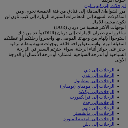
جنوب أفريقيا
الرحلات إلى كيب تاون
من الشواطئ المذهلة إلى فنادق من فئة الخمسة نجوم، ومن
المأكولات الشهية إلى المغامرات المثيرة، الزيارة إلى كيب تاون لن
تكون مخيبة للآمال.
الوجهات الأكثر شعبية من دربان (DUR)
سافروا مع طيران الإمارات إلى دربان (DUR) وأبعد من ذلك.
استوحوا الإلهام من وجهاتنا الموصى بها واحجزوا رحلتكم أو عطلتكم
المقبلة اليوم. واستمتعوا براحة فائقة ووجبات شهية ونظام ترفيه
حائز على جوائز أثناء الرحلة، سواء اخترتم السفر في الدرجة
السياحية أو الدرجة السياحية الممتازة أو درجة الأعمال أو الدرجة
الأولى.
الرحلات إلى دبي
الرحلات إلى لندن
الرحلات إلى إسطنبول
الرحلات إلى مومباي (بومباي)
الرحلات إلى أوكلاند
الرحلات إلى فرانكفورت
الرحلات إلى جدة
الرحلات إلى دلهي
الرحلات إلى مانشستر
الرحلات إلى المدينة المنورة
الرحلات إلى دبلن