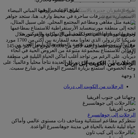
تاريخ الإعادة
-
الوقت
ضواحي ديربان جديرة بالاستكشاف حيث تبرز فيها المباني البيضاء
الاستعمارية مع شرفات ساحرة في محيط وارف. هنا، ستجد جواهر
التحقق من الأسعار
مخفية مثل مقاهي ومطاعم المجتمع المحلي. على سبيل المثال،
اتجه إلى منطقة مورنينغسايد الأرستقراطية للاستمتاع بمطاعمها
وترفيهها ومنازلها التي تعود للحقبتين الإدواردية والفيكتورية.
احجزوا عبر emirates.com لكسب أميال سكاي واردز من خلال
شريكنا كارترولر، الذي تعاونا معه للمقارنة بين أكثر من 1700 مورد
مع أماكن موسيقى وفنون نابضة بالحياة، هنالك أيضاً العديد من
عالمي وتقديم أسعار رائعة لأكثر من 50000 موقع في أكثر من 145
الأماكن للاستمتاع بمجموعة متنوعة من العروض الحية في أنحاء
دولة.
ديربان، على الرغم من تواجد أغلب أماكن الحياة الليلية في منطقة
"غولدن مايل". تقدم مسارح ديربان العديدة نتاجاً محلياً وعالمياً؛ على
الرحلات من الكويت إلى دربان
وجه الخصوص، استمتع بزيارة المسرح الوطني في شارع سميث.
1 وجهة
الرحلات من الكويت إلى دربان
وجهاتنا في جنوب أفريقيا
جنوب أفريقيا
الرحلات إلى جوهانسبرغ
تنتظركم مطاعم استثنائية ومتاحف ذات مستوى عالمي وأماكن
حياة ليلية نابضة بالحياة في مدينة جوهانسبرغ الواعدة.