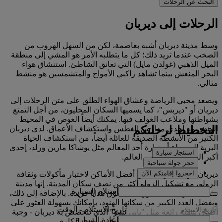
البحث عن الرحلات
الرحلات إلى ديربان
وسط مدينة ديربان أشبه بعاصمة، لكن من السهل الهروب من
الصخب عندما تريد ذلك؛ كل ما يتطلبه الأمر هو المشي إلى منطقة
الميل الذهبي (غولدن مايل) التي تعانق الشاطئ. استنشاق هواء
البحر المنعش بينما تشاهد راكبي الأمواج والمتشمسين هو منشط
مثالي.
ويصعد محبي الرياضة وعشاق الهواء الطلق على متن الرحلات إلى
ديربان أو "ديربس"، كما يسميها السكان المحليون، من أجل التمتع
بشواطئها وملاعب الغولف فيها. يمكنك أيضاً الغوص في المحيط
التخطيط لرحلتكم
الهندي مع إحدى مدارس الغطس واستكشاف الأعماق. لدى ديربان
الكثير من الأنشطة الصديقة للعائلة أيضاً، من استكشاف الحياة
البرية المحيطة أو زيارة أحد المعالم مثل يوشاكا مارين ورلد، إحدى
استئجار سيارة
أكبر الحدائق المائية في العالم.
حجز جولة سياحية
احجزوا إقامتكم الآن
ديربان هي أيضاً واحدة من أفضل الأماكن لاختبار مأكولات وثقافة
الزولو، مع تشكيل الزولو أكثر من نصف سكان المدينة. إنها مدينة
استلام السيارة
مثالية لتجربة انتقائية ورائعة لتسوّق هدايا فريدة. بالإضافة إلى ذلك،
وبفضل العدد الكبير من سكانها الهنود، بإمكانك بسهولة العثور على
تاريخ الاستلام
-
الوقت
أطباق شهية رائعة مثل "باني تشو" الذي تتخصص به ديربان - وجبة
إعادة السيارة
سريعة تتكون من رغيف خبز مجوف مملوء بالكاري.