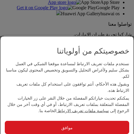
App Store
App Store
Google Play
Google Play
Huawei App Gallery
huawai os
تواصلوا معنا
شاركوا تجربة طيران الإمارات.
خصوصيتكم من أولوياتنا
نستخدم ملفات تعريف الارتباط لمساعدة موقعنا الشبكي في العمل
بشكل سليم ولأغراض التحليل والتسويق وتخصيص المحتوى ليكون مناسبا
لكم.
وبقبول هذه الأحكام، أنتم توافقون على استخدام كل ملفات تعريف
بيان إمكانية الدخول
الارتباط هذه.
اتصل بنا
يمكنكم تحديث خياراتكم المفضلة من خلال النقر على زر الخيارات
سياسة الخصوصية
المفضلة المتعلقة بملفات تعريف الارتباط، أو في أي وقت آخر من خلال
الشروط والأحكام
الرجوع إلى
سياسة ملفات تعريف الارتباط
الخاصة بنا.
سياسة ملفات تعريف الارتباط
الأمن الإلكتروني
بيان الشفافية بموجب قانون مكافحة العبودية الحديثة
موافق
خريطة الموقع