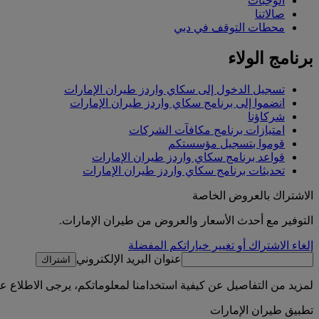
الوجبات
صالاتنا
محطات التوقف في دبي
برنامج الولاء
تسجيل الدخول إلى سكاي واردز طيران الإمارات
انضموا إلى برنامج سكاي واردز طيران الإمارات
شركاؤنا
امتيازات برنامج مكافآت الشركات
قوموا بتسجيل مؤسستكم
قواعد برنامج سكاي واردز طيران الإمارات
تحديثات برنامج سكاي واردز طيران الإمارات
الاشتراك بالعروض الخاصة
التوفير مع أحدث الأسعار والعروض من طيران الإمارات.
إلغاء الاشتراك أو تغيير خياراتكم المفضلة
عنوان البريد الإلكتروني
اشتراك
لمزيد من التفاصيل عن كيفية استخدامنا لمعلوماتكم، يرجى الاطلاع 
تطبيق طيران الإمارات