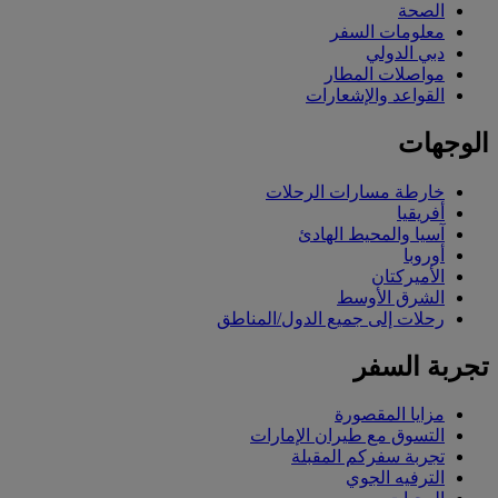
الصحة
معلومات السفر
دبي الدولي
مواصلات المطار
القواعد والإشعارات
الوجهات
خارطة مسارات الرحلات
أفريقيا
آسيا والمحيط الهادئ
أوروبا
الأميركتان
الشرق الأوسط
رحلات إلى جميع الدول/المناطق
تجربة السفر
مزايا المقصورة
التسوق مع طيران الإمارات
تجربة سفركم المقبلة
الترفيه الجوي