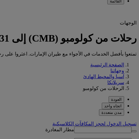
القائمة
الوجهات
رحلات من كولومبو (CMB) إلى 131 وجهة مع طيران الإمارات
تمتعوا بأفضل الخدمات في الأجواء مع طيران الإمارات. اعثروا على رحلتكم م
الصفحة الرئيسية
وجهاتنا
آسيا والمحيط الهادئ
سريلانكا
الرحلات من كولومبو
العودة
اتجاه واحد
مدن متعددة
تسجيل الدخول لحجز المكافآت الكلاسيكية
مطار المغادرة