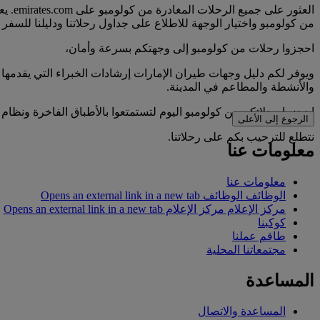
العث
من كولومبو واختيار الوجهة للاطلاع على جداول رحلاتنا ودليلنا للسفر إل
احجزوا رحلات من كولومبو إلى وجهتكم بسرعة وأمان،
ويوفر لكم دليل وجهات طيران الإمارات إرشادات الخبراء التي يقدمها 
والأنشطة والمطاعم في المدينة.
احجزوا رحلاتكم من كولومبو اليوم لتستمتعوا بالأطباق الفاخرة ونظام 
الرجوع إلى الأعلى
نتطلع للترحيب بكم على رحلاتنا.
معلومات عنا
معلومات عنا
الوظائف
الوظائف Opens an external link in a new tab
مركز الإعلام
مركز الإعلام Opens an external link in a new tab
كوكبنا
طاقم عملنا
مجتمعاتنا المحلية
المساعدة
المساعدة والاتصال