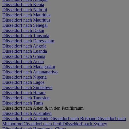
Düsseldorf nach Kenia
Düsseldorf nach Nairobi
Düsseldorf nach Mauritius
Düsseldorf nach Mauritius
Düsseldorf nach Senegal
Düsseldorf nach Dakar
Düsseldorf nach Tansania
Düsseldorf nach Daressalam
Düsseldorf nach Angola
Düsseldorf nach Luanda
Düsseldorf nach Ghana
Düsseldorf nach Accra
Düsseldorf nach Madagaskar
Düsseldorf nach Antananarivo
Düsseldorf nach Nigeria
Düsseldorf nach Lagos
Düsseldorf nach Simbabwe
Düsseldorf nach Harare
Düsseldorf nach Tunesien
Düsseldorf nach Tunis
Düsseldorf nach Asien & in den Pazifikraum
Düsseldorf nach Australien
Düsseldorf nach Adelaide
Düsseldorf nach Brisbane
Düsseldorf nach
Melbourne
Düsseldorf nach Perth
Düsseldorf nach Sydney
Düsseldorf nach Hongkong, China