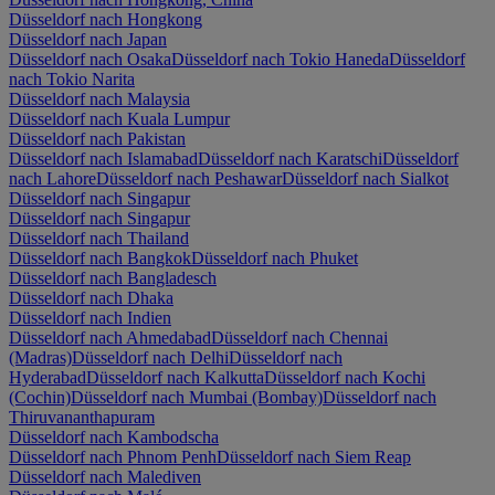
Düsseldorf nach Hongkong
Düsseldorf nach Japan
Düsseldorf nach Osaka
Düsseldorf nach Tokio Haneda
Düsseldorf
nach Tokio Narita
Düsseldorf nach Malaysia
Düsseldorf nach Kuala Lumpur
Düsseldorf nach Pakistan
Düsseldorf nach Islamabad
Düsseldorf nach Karatschi
Düsseldorf
nach Lahore
Düsseldorf nach Peshawar
Düsseldorf nach Sialkot
Düsseldorf nach Singapur
Düsseldorf nach Singapur
Düsseldorf nach Thailand
Düsseldorf nach Bangkok
Düsseldorf nach Phuket
Düsseldorf nach Bangladesch
Düsseldorf nach Dhaka
Düsseldorf nach Indien
Düsseldorf nach Ahmedabad
Düsseldorf nach Chennai
(Madras)
Düsseldorf nach Delhi
Düsseldorf nach
Hyderabad
Düsseldorf nach Kalkutta
Düsseldorf nach Kochi
(Cochin)
Düsseldorf nach Mumbai (Bombay)
Düsseldorf nach
Thiruvananthapuram
Düsseldorf nach Kambodscha
Düsseldorf nach Phnom Penh
Düsseldorf nach Siem Reap
Düsseldorf nach Malediven