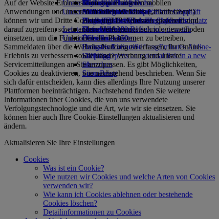
Auf der Website Emirates.com sowie unseren mobilen
Unser Planet
Mietwagen buchen
Getränke
Kinderspielzeug
Düsseldorf nach Dubai
Skywards Rail
Anfragen
Tools und Ressourcen
Anwendungen und unseren mobilen Websites („Plattformen“)
Unsere Flotte
Airline Partner
Aktivitäten für Kinder
Nachhaltigkeit im operativen Geschäft
München nach Dubai
Meilenrechner
Mobiltelefon und die Emirates App
können wir und Dritte Cookies und IP-Adressen speichern und
Flughafen-Parkplatz
Boeing 777
Umweltrichtlinien
Hamburg nach Dubai
Anmelden bei Emirates Skywards
Buchung stornieren oder ändern
Flughafen-Parkplatz
darauf zugreifen, sowie andere Verfolgungstechnologiemethoden
Letzte Reiseziele
Opens an external link in a new tab
Emirates A380
Umweltberichte
Skywards+
Unterbrochene Reise
einsetzen, um die Funktionen der Plattformen zu betreiben,
Unsere Gemeinschaften
Emirates A350
Helsinki
Über Emirates
Sammeldaten über die Website-Nutzung zu erfassen, Ihr Online-
Emirates Executive
Emirates Airline-Stiftung
Hangzhou
Emirates Airline-
Erlebnis zu verbessern sowie unsere Werbung und unsere
Sitzpläne
Stiftung Opens an external link in a new
Da Nang
Servicemitteilungen an Sie anzupassen. Es gibt Möglichkeiten,
tab
Shenzhen
Cookies zu deaktivieren, wie nachstehend beschrieben. Wenn Sie
Sponsoring
Siem Reap
sich dafür entscheiden, kann dies allerdings Ihre Nutzung unserer
Plattformen beeinträchtigen. Nachstehend finden Sie weitere
Informationen über Cookies, die von uns verwendete
Verfolgungstechnologie und die Art, wie wir sie einsetzen. Sie
können hier auch Ihre Cookie-Einstellungen aktualisieren und
ändern.
Aktualisieren Sie Ihre Einstellungen
Cookies
Was ist ein Cookie?
Wie nutzen wir Cookies und welche Arten von Cookies
verwenden wir?
Wie kann ich Cookies ablehnen oder bestehende
Cookies löschen?
Detailinformationen zu Cookies