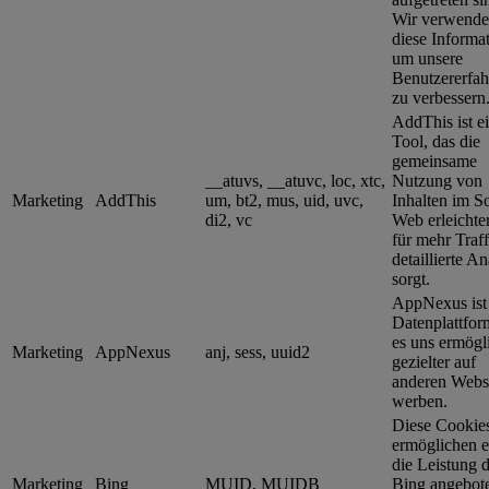
Wir verwend
diese Informa
um unsere
Benutzererfa
zu verbessern
AddThis ist e
Tool, das die
gemeinsame
__atuvs, __atuvc, loc, xtc,
Nutzung von
Marketing
AddThis
um, bt2, mus, uid, uvc,
Inhalten im So
di2, vc
Web erleichte
für mehr Traf
detaillierte A
sorgt.
AppNexus ist
Datenplattfor
es uns ermögli
Marketing
AppNexus
anj, sess, uuid2
gezielter auf
anderen Websi
werben.
Diese Cookie
ermöglichen e
die Leistung d
Marketing
Bing
MUID, MUIDB
Bing angebot