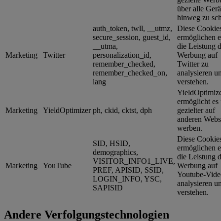
über alle Gerä
hinweg zu sch
auth_token, twll, __utmz,
Diese Cookie
secure_session, guest_id,
ermöglichen e
__utma,
die Leistung 
Marketing
Twitter
personalization_id,
Werbung auf
remember_checked,
Twitter zu
remember_checked_on,
analysieren u
lang
verstehen.
YieldOptimiz
ermöglicht es 
Marketing
YieldOptimizer
ph, ckid, cktst, dph
gezielter auf
anderen Websi
werben.
Diese Cookie
SID, HSID,
ermöglichen e
demographics,
die Leistung 
VISITOR_INFO1_LIVE,
Marketing
YouTube
Werbung auf
PREF, APISID, SSID,
Youtube-Vide
LOGIN_INFO, YSC,
analysieren u
SAPISID
verstehen.
Andere Verfolgungstechnologien