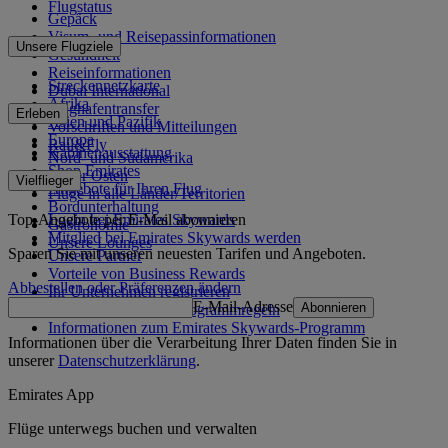
Flugstatus
Gepäck
Visum- und Reisepassinformationen
Unsere Flugziele
Gesundheit
Reiseinformationen
Streckennetzkarte
Dubai International
Afrika
Flughafentransfer
Erleben
Asien und Pazifik
Vorschriften und Mitteilungen
Europa
Rail&Fly
Kabinenausstattung
Nord- und Südamerika
Shop Emirates
Naher Osten
Vielflieger
Angebote für Ihren Flug
Flüge in alle Länder/Territorien
Bordunterhaltung
Top-Angebote per E-Mail abonnieren
Login bei Emirates Skywards
Gastronomie
Mitglied bei Emirates Skywards werden
Unsere Lounges
Sparen Sie mit unseren neuesten Tarifen und Angeboten.
Unsere Partner
Vorteile von Business Rewards
Abbestellen oder Präferenzen ändern
Ihr Unternehmen registrieren
E-Mail-Adresse
Abonnieren
Emirates Skywards-Programmregeln
Informationen zum Emirates Skywards-Programm
Informationen über die Verarbeitung Ihrer Daten finden Sie in
unserer
Datenschutzerklärung
.
Emirates App
Flüge unterwegs buchen und verwalten