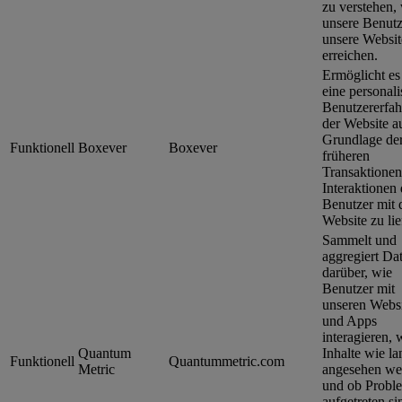
zu verstehen,
unsere Benutz
unsere Websit
erreichen.
Ermöglicht es
eine personali
Benutzererfa
der Website a
Grundlage de
Funktionell
Boxever
Boxever
früheren
Transaktione
Interaktionen 
Benutzer mit 
Website zu lie
Sammelt und
aggregiert Da
darüber, wie
Benutzer mit
unseren Websi
und Apps
interagieren, 
Quantum
Inhalte wie la
Funktionell
Quantummetric.com
Metric
angesehen we
und ob Probl
aufgetreten si