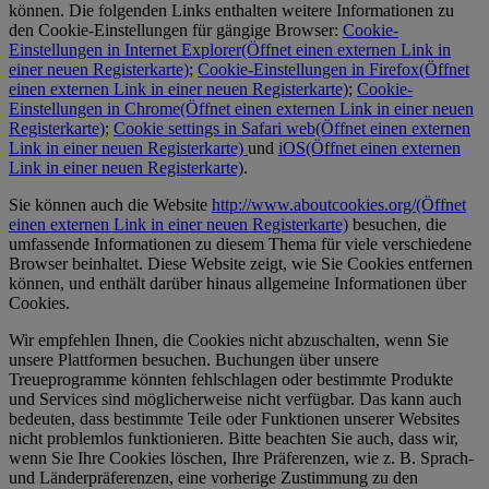
können. Die folgenden Links enthalten weitere Informationen zu
den Cookie-Einstellungen für gängige Browser:
Cookie-
Einstellungen in Internet Explorer
(Öffnet einen externen Link in
einer neuen Registerkarte)
;
Cookie-Einstellungen in Firefox
(Öffnet
einen externen Link in einer neuen Registerkarte)
;
Cookie-
Einstellungen in Chrome
(Öffnet einen externen Link in einer neuen
Registerkarte)
;
Cookie settings in Safari web
(Öffnet einen externen
Link in einer neuen Registerkarte)
und
iOS
(Öffnet einen externen
Link in einer neuen Registerkarte)
.
Sie können auch die Website
http://www.aboutcookies.org/
(Öffnet
einen externen Link in einer neuen Registerkarte)
besuchen, die
umfassende Informationen zu diesem Thema für viele verschiedene
Browser beinhaltet. Diese Website zeigt, wie Sie Cookies entfernen
können, und enthält darüber hinaus allgemeine Informationen über
Cookies.
Wir empfehlen Ihnen, die Cookies nicht abzuschalten, wenn Sie
unsere Plattformen besuchen. Buchungen über unsere
Treueprogramme könnten fehlschlagen oder bestimmte Produkte
und Services sind möglicherweise nicht verfügbar. Das kann auch
bedeuten, dass bestimmte Teile oder Funktionen unserer Websites
nicht problemlos funktionieren. Bitte beachten Sie auch, dass wir,
wenn Sie Ihre Cookies löschen, Ihre Präferenzen, wie z. B. Sprach-
und Länderpräferenzen, eine vorherige Zustimmung zu den