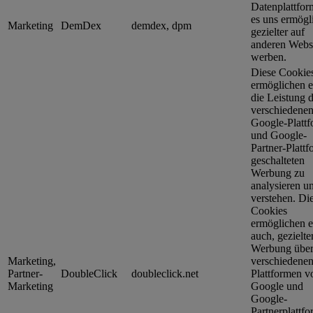
Datenplattfor
es uns ermögli
Marketing
DemDex
demdex, dpm
gezielter auf
anderen Websi
werben.
Diese Cookie
ermöglichen e
die Leistung d
verschiedene
Google-Platt
und Google-
Partner-Platt
geschalteten
Werbung zu
analysieren u
verstehen. Di
Cookies
ermöglichen e
auch, gezielte
Werbung über
Marketing,
verschiedene
Partner-
DoubleClick
doubleclick.net
Plattformen v
Marketing
Google und
Google-
Partnerplattf