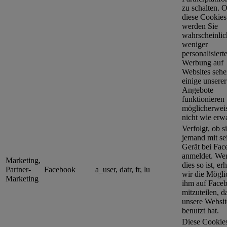
zu schalten. 
diese Cookies
werden Sie
wahrscheinlic
weniger
personalisiert
Werbung auf
Websites sehe
einige unserer
Angebote
funktionieren
möglicherwei
nicht wie erwa
Verfolgt, ob s
jemand mit s
Gerät bei Fa
anmeldet. We
Marketing,
dies so ist, er
Partner-
Facebook
a_user, datr, fr, lu
wir die Mögli
Marketing
ihm auf Face
mitzuteilen, d
unsere Websit
benutzt hat.
Diese Cookie