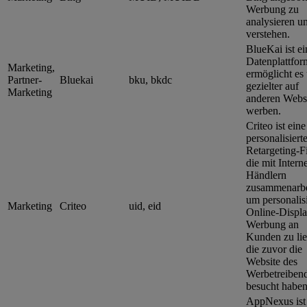
Werbung zu
analysieren u
verstehen.
BlueKai ist ei
Datenplattfor
Marketing,
ermöglicht es 
Partner-
Bluekai
bku, bkdc
gezielter auf
Marketing
anderen Websi
werben.
Criteo ist eine
personalisiert
Retargeting-F
die mit Interne
Händlern
zusammenarbe
um personalisi
Marketing
Criteo
uid, eid
Online-Displa
Werbung an
Kunden zu lie
die zuvor die
Website des
Werbetreiben
besucht haben
AppNexus ist