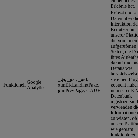
einheitliches
Erlebnis hat.
Erfasst und s
Daten über di
Interaktion de
Benutzer mit
unserer Plattf
die von ihnen
aufgerufenen
Seiten, die D
ihres Aufentha
darauf und an
Details wie
beispielsweise
_ga, _gat, _gid,
sie einen Flug
Google
Funktionell
gtmEKLandingPage,
gebucht habe
Analytics
gtmPrevPage, GAUH
in unserer E-
Datenbank
registriert sin
verwenden di
Informatione
zu wissen, ob
unsere Plattf
wie geplant
funktionieren