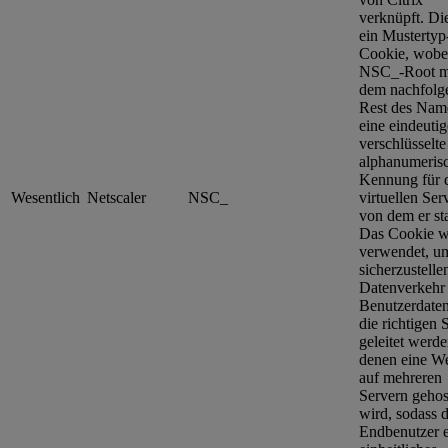
verknüpft. Die
ein Mustertyp
Cookie, wobei
NSC_-Root m
dem nachfolg
Rest des Nam
eine eindeutig
verschlüsselte
alphanumeris
Kennung für 
Wesentlich
Netscaler
NSC_
virtuellen Serv
von dem er s
Das Cookie w
verwendet, u
sicherzustelle
Datenverkehr
Benutzerdate
die richtigen 
geleitet werde
denen eine We
auf mehreren
Servern gehos
wird, sodass 
Endbenutzer 