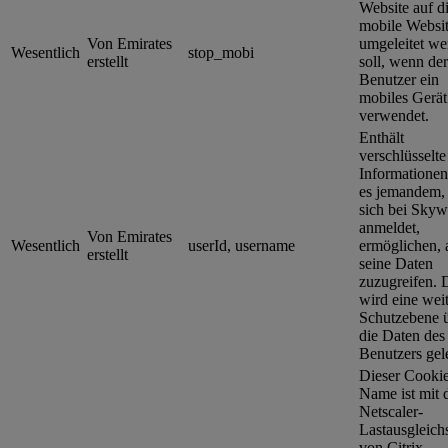
Website auf d
mobile Websi
Von Emirates
umgeleitet we
Wesentlich
stop_mobi
erstellt
soll, wenn der
Benutzer ein
mobiles Gerät
verwendet.
Enthält
verschlüsselte
Informationen
es jemandem,
sich bei Skyw
anmeldet,
Von Emirates
Wesentlich
userId, username
ermöglichen, 
erstellt
seine Daten
zuzugreifen. 
wird eine wei
Schutzebene 
die Daten des
Benutzers gel
Dieser Cooki
Name ist mit
Netscaler-
Lastausgleich
von Citrix