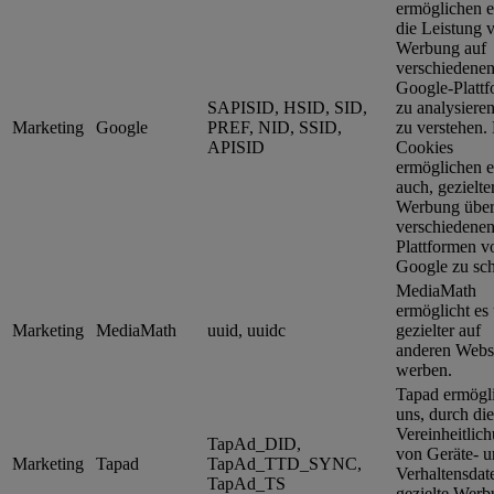
ermöglichen e
die Leistung 
Werbung auf
verschiedene
Google-Platt
SAPISID, HSID, SID,
zu analysiere
Marketing
Google
PREF, NID, SSID,
zu verstehen.
APISID
Cookies
ermöglichen e
auch, gezielte
Werbung über
verschiedene
Plattformen v
Google zu sch
MediaMath
ermöglicht es 
Marketing
MediaMath
uuid, uuidc
gezielter auf
anderen Websi
werben.
Tapad ermögli
uns, durch die
Vereinheitlic
TapAd_DID,
von Geräte- 
Marketing
Tapad
TapAd_TTD_SYNC,
Verhaltensdat
TapAd_TS
gezielte Wer