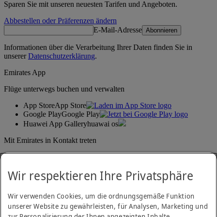
Sparen Sie mit unseren neuesten Tarifen und Angeboten.
Abbestellen oder Präferenzen ändern
E-Mail-Adresse
Abonnieren
Informationen über die Verarbeitung Ihrer Daten finden Sie in
unserer
Datenschutzerklärung
.
Emirates App
Flüge unterwegs buchen und verwalten
App Store
App Store
Google Play
Google Play
Huawei App Gallery
huawai os
Mit Emirates in Kontakt treten
Teilen Sie Ihre Emirates-Erfahrung.
Wir respektieren Ihre Privatsphäre
Wir verwenden Cookies, um die ordnungsgemäße Funktion
unserer Website zu gewährleisten, für Analysen, Marketing und
zur Personalisierung der Ihnen angezeigten Inhalte.