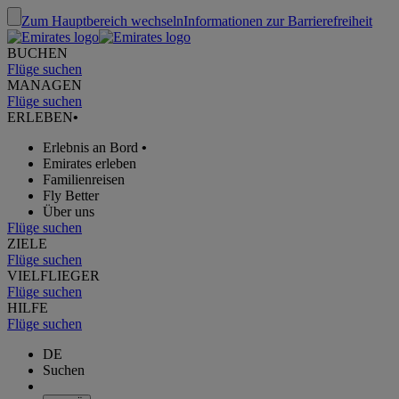
Zum Hauptbereich wechseln
Informationen zur Barrierefreiheit
BUCHEN
Flüge suchen
MANAGEN
Flüge suchen
ERLEBEN
•
Erlebnis an Bord
•
Emirates erleben
Familienreisen
Fly Better
Über uns
Flüge suchen
ZIELE
Flüge suchen
VIELFLIEGER
Flüge suchen
HILFE
Flüge suchen
DE
Suchen