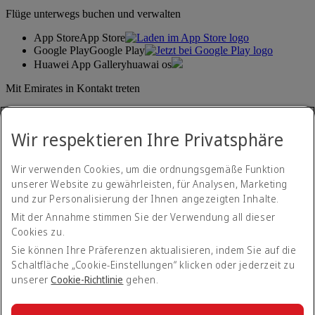
Flüge unterwegs buchen und verwalten
App Store
App Store
Google Play
Google Play
Huawei App Gallery
huawai os
Mit Emirates in Kontakt treten
Teilen Sie Ihre Emirates-Erfahrung.
Wir respektieren Ihre Privatsphäre
Wir verwenden Cookies, um die ordnungsgemäße Funktion
unserer Website zu gewährleisten, für Analysen, Marketing
und zur Personalisierung der Ihnen angezeigten Inhalte.
Mit der Annahme stimmen Sie der Verwendung all dieser
Cookies zu.
Erklärung zur Barrierefreiheit
Kontakt
Sie können Ihre Präferenzen aktualisieren, indem Sie auf die
Datenschutzerklärung
Schaltfläche „Cookie-Einstellungen“ klicken oder jederzeit zu
Impressum & AGB
unserer
Cookie-Richtlinie
gehen.
Cookie-Richtlinien
Internetsicherheit
Transparenzerklärung zum Gesetz über moderne Sklaverei