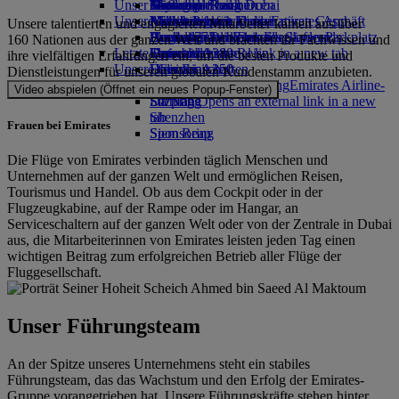
Unser Planet
Mietwagen buchen
Getränke
Kinderspielzeug
Düsseldorf nach Dubai
Skywards Rail
Anfragen
Tools und Ressourcen
Unsere Flotte
Airline Partner
Aktivitäten für Kinder
Nachhaltigkeit im operativen Geschäft
München nach Dubai
Meilenrechner
Mobiltelefon und die Emirates App
Unsere talentierten und engagierten Mitarbeiter kamen aus über
Flughafen-Parkplatz
Boeing 777
Umweltrichtlinien
Hamburg nach Dubai
Anmelden bei Emirates Skywards
Buchung stornieren oder ändern
Flughafen-Parkplatz
160 Nationen aus der ganzen Welt und brachten ihr Fachwissen und
Letzte Reiseziele
Opens an external link in a new tab
Emirates A380
Umweltberichte
Skywards+
Unterbrochene Reise
ihre vielfältigen Erfahrungen ein, um die besten Produkte und
Unsere Gemeinschaften
Emirates A350
Helsinki
Über Emirates
Dienstleistungen für unseren globalen Kundenstamm anzubieten.
Emirates Executive
Emirates Airline-Stiftung
Hangzhou
Emirates Airline-
Video abspielen (Öffnet ein neues Popup-Fenster)
Sitzpläne
Stiftung Opens an external link in a new
Da Nang
tab
Shenzhen
Frauen bei Emirates
Sponsoring
Siem Reap
Die Flüge von Emirates verbinden täglich Menschen und
Unternehmen auf der ganzen Welt und ermöglichen Reisen,
Tourismus und Handel. Ob aus dem Cockpit oder in der
Flugzeugkabine, auf der Rampe oder im Hangar, an
Serviceschaltern auf der ganzen Welt oder von der Zentrale in Dubai
aus, die Mitarbeiterinnen von Emirates leisten jeden Tag einen
wichtigen Beitrag zum erfolgreichen Betrieb aller Flüge der
Fluggesellschaft.
Unser Führungsteam
An der Spitze unseres Unternehmens steht ein stabiles
Führungsteam, das das Wachstum und den Erfolg der Emirates-
Gruppe vorangetrieben hat. Unsere Führungskräfte stehen hinter