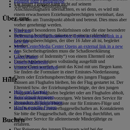
Planung Ihrer Familienreise
Ein junger Fluggast kann nicht auf seinem
Alleinreisende Minderjährige
Anschlussflughafen übernachten, es sei denn, es wird mit
einem erwachsenen Erziehungsberechtigten vereinbart, dass
Über uns
dieser ihn am Transitpunkt abholt und betreut. Dies muss aber
vorher genehmigt werden.
Kinder mit besonderen Bedürfnissen oder die eine besondere
Über uns
Betreuung benötigen, müssen von einem zahlenden
Stellenangebote
Stellenangebote Opens an external link in a
Erziehungsberechtigten, der über 16 Jahre alt ist, begleitet
new tab
werden.
Media Center
Media Center Opens an external link in a new
Aus Sicherheitsgründen muss die Schadloserklärung
tab
(„Declaration of Indemnity“) von einem Elternteil oder
Unser Planet
Erziehungsberechtigten vollständig ausgefüllt und
Unsere Mitarbeiter
unterzeichnet werden, damit das Kind mit uns fliegen kann.
Unsere Gemeinschaften
Sie finden die Formulare in einer Emirates-Niederlassung.
Eltern oder Erziehungsberechtigte des jungen Fluggasts
Hilfe
müssen am Flughafen bleiben, bis der Flug gestartet ist. Der
Elternteil bzw. der Erziehungsberechtigte, der den jungen
Hilfe und Kontakt
Fluggast zum Flughafen begleitet oder am Flughafen abholt,
Reiseaktualisierungen
muss seinen Ausweis vorzeigen. Wir bieten den Service für
Besondere Hilfeleistungen
alleinreisende junge Fluggäste nur für Emirates-Flüge und
Häufig gestellte Fragen
nicht bei unseren Partnerfluggesellschaften an. Kontaktieren
Sie bitte die Fluggesellschaft, die den Flug durchführt, um
Buchen
mehr über Service für alleinreisende Minderjährige zu
erfahren.
Der Reisepass des jungen Fluggasts wird bei der