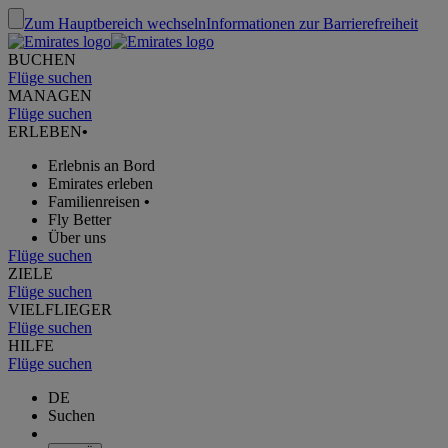
Zum Hauptbereich wechseln
Informationen zur Barrierefreiheit
BUCHEN
Flüge suchen
MANAGEN
Flüge suchen
ERLEBEN
•
Erlebnis an Bord
Emirates erleben
Familienreisen
•
Fly Better
Über uns
Flüge suchen
ZIELE
Flüge suchen
VIELFLIEGER
Flüge suchen
HILFE
Flüge suchen
DE
Suchen