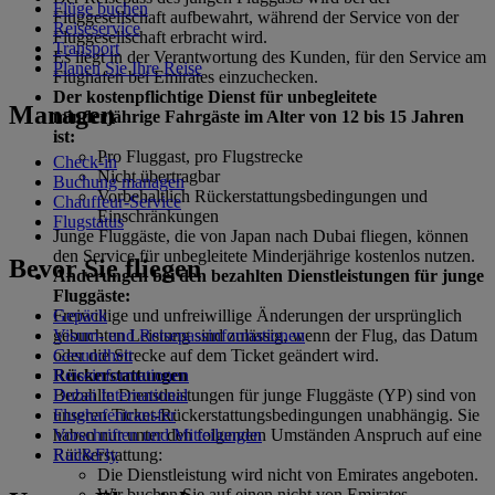
Flüge buchen
Fluggesellschaft aufbewahrt, während der Service von der
Reiseservice
Fluggesellschaft erbracht wird.
Transport
Es liegt in der Verantwortung des Kunden, für den Service am
Planen Sie Ihre Reise
Flughafen bei Emirates einzuchecken.
Der kostenpflichtige Dienst für unbegleitete
Managen
minderjährige Fahrgäste im Alter von 12 bis 15 Jahren
ist:
Pro Fluggast, pro Flugstrecke
Check-in
Nicht übertragbar
Buchung managen
Vorbehaltlich Rückerstattungsbedingungen und
Chauffeur-Service
Einschränkungen
Flugstatus
Junge Fluggäste, die von Japan nach Dubai fliegen, können
den Service für unbegleitete Minderjährige kostenlos nutzen.
Bevor Sie fliegen
Änderungen bei den bezahlten Dienstleistungen für junge
Fluggäste:
Gepäck
Freiwillige und unfreiwillige Änderungen der ursprünglich
Visum- und Reisepassinformationen
gebuchten Leistung sind zulässig, wenn der Flug, das Datum
Gesundheit
oder die Strecke auf dem Ticket geändert wird.
Reiseinformationen
Rückerstattungen
Dubai International
Bezahlte Dienstleistungen für junge Fluggäste (YP) sind von
Flughafentransfer
unseren Ticket-Rückerstattungsbedingungen unabhängig. Sie
Vorschriften und Mitteilungen
haben nur unter den folgenden Umständen Anspruch auf eine
Rail&Fly
Rückerstattung:
Die Dienstleistung wird nicht von Emirates angeboten.
Wir buchen Sie auf einen nicht von Emirates