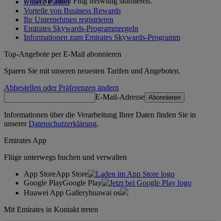
wenn Sie Ihren Flug freiwillig stornieren.
Unsere Partner
Vorteile von Business Rewards
Ihr Unternehmen registrieren
Emirates Skywards-Programmregeln
Informationen zum Emirates Skywards-Programm
Top-Angebote per E-Mail abonnieren
Sparen Sie mit unseren neuesten Tarifen und Angeboten.
Abbestellen oder Präferenzen ändern
E-Mail-Adresse
Abonnieren
Informationen über die Verarbeitung Ihrer Daten finden Sie in
unserer
Datenschutzerklärung
.
Emirates App
Flüge unterwegs buchen und verwalten
App Store
App Store
Google Play
Google Play
Huawei App Gallery
huawai os
Mit Emirates in Kontakt treten