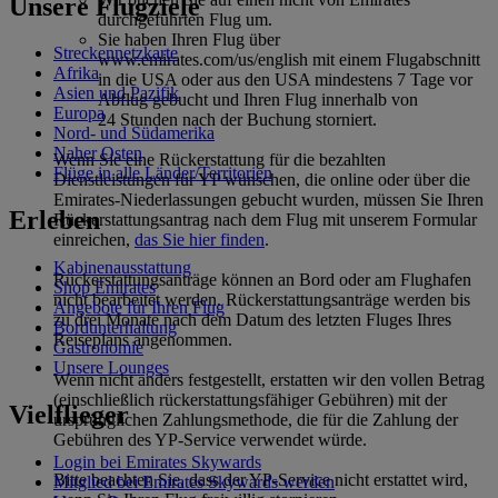
Unsere Flugziele
durchgeführten Flug um.
Sie haben Ihren Flug über
Streckennetzkarte
www.emirates.com/us/english mit einem Flugabschnitt
Afrika
in die USA oder aus den USA mindestens 7 Tage vor
Asien und Pazifik
Abflug gebucht und Ihren Flug innerhalb von
Europa
24 Stunden nach der Buchung storniert.
Nord- und Südamerika
Naher Osten
Wenn Sie eine Rückerstattung für die bezahlten
Flüge in alle Länder/Territorien
Dienstleistungen für YP wünschen, die online oder über die
Emirates-Niederlassungen gebucht wurden, müssen Sie Ihren
Erleben
Rückerstattungsantrag nach dem Flug mit unserem Formular
einreichen,
das Sie hier finden
.
Kabinenausstattung
Rückerstattungsanträge können an Bord oder am Flughafen
Shop Emirates
nicht bearbeitet werden. Rückerstattungsanträge werden bis
Angebote für Ihren Flug
zu drei Monate nach dem Datum des letzten Fluges Ihres
Bordunterhaltung
Reiseplans angenommen.
Gastronomie
Unsere Lounges
Wenn nicht anders festgestellt, erstatten wir den vollen Betrag
(einschließlich rückerstattungsfähiger Gebühren) mit der
Vielflieger
ursprünglichen Zahlungsmethode, die für die Zahlung der
Gebühren des YP-Service verwendet würde.
Login bei Emirates Skywards
Bitte beachten Sie, dass der YP-Service nicht erstattet wird,
Mitglied bei Emirates Skywards werden