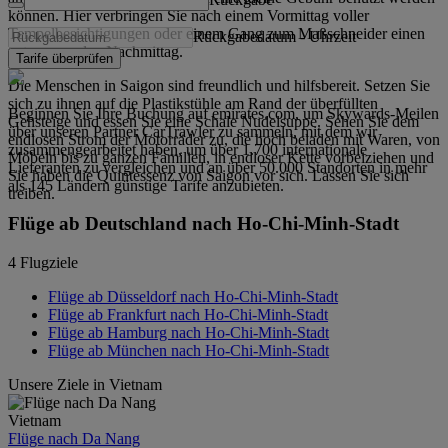
können. Hier verbringen Sie nach einem Vormittag voller
Tempelbesichtigungen oder einem Gang zum Maßschneider einen
Rückgabedatum
-
Uhrzeit
entspannenden Nachmittag.
Tarife überprüfen
Die Menschen in Saigon sind freundlich und hilfsbereit. Setzen Sie
sich zu ihnen auf die Plastikstühle am Rand der überfüllten
Beginnen Sie Ihre Buchung auf emirates.com, um Skywards-Meilen
Gehsteige und essen Sie eine Schale Nudelsuppe. Sehen Sie dem
über unseren Partner CarTrawler zu sammeln, mit dem wir
endlosen Strom der Motorräder zu, die hoch beladen mit Waren, von
zusammengearbeitet haben, um über 1.700 internationale
Möbeln bis zu ganzen Familien, in endloser Kette vorbeiziehen und
Lieferanten zu vergleichen und an über 50.000 Standorten in mehr
Sie haben die Quintessenz von Saigon vor sich. Lassen Sie sich
als 145 Ländern günstige Tarife anzubieten.
treiben.
Flüge ab Deutschland nach Ho-Chi-Minh-Stadt
4 Flugziele
Flüge ab Düsseldorf nach Ho-Chi-Minh-Stadt
Flüge ab Frankfurt nach Ho-Chi-Minh-Stadt
Flüge ab Hamburg nach Ho-Chi-Minh-Stadt
Flüge ab München nach Ho-Chi-Minh-Stadt
Unsere Ziele in Vietnam
Vietnam
Flüge nach Da Nang