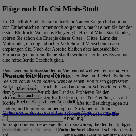
Flüge nach Ho Chi Minh-Stadt
Ho Chi Minh-Stadt, besser unter dem Namen Saigon bekannt und
von Einheimischen immer noch so genannt, macht einen bleibenden
ersten Eindruck. Wenn das Flugzeug in Ho Chi Minh-Stadt landet,
spüren Sie schon die Energie dieses Ortes – Hitze, Lärm der
Motorräder, ein unglaublicher Verkehr und Menschenmassen
empfangen Sie. Nach der Abreise bleiben aber hauptsächlich
Erinnerungen an freundliche Stadtbewohner, herrliches Essen und
eine mitreißende Geschäftigkeit.
Das Essen an Imbissständen in Vietnam ist weltweit einmalig, vor
Planen Sie Ihre Reise
allem dank der Frische von Nudeln, Gemüse und Fleisch. Nehmen
Sie sich vor, alles zu kosten, was Sie sehen, von frisch gepresstem
Saft aus der Passionsfrucht bis zu dampfenden Schüsseln von Pho,
Mietwagen
dem typischen Frühstück des Landes. Probieren Sie den
Tour buchen
vietnamesischen geeisten Kaffee (ein sehr süßes Getränk, das mit
Buchen Sie jetzt Ihren Aufenthalt
Kondensmilch hergestellt wird), um Kräfte für Besichtigungen zu
tanken, und kaufen Sie unbedingt ein Säckchen mit klein
Melden Sie sich an, um auf Ihren Reisen Meilen zu sammeln
geschnittener Ananas bei einem der vorbeigehenden Händler.
Abholung
In Saigon finden Sie gelegentlich Luxuswaren, die deutlich billiger
Abholdatum
-
Uhrzeit
sind als daheim. Die besten Hotels der Stadt sind mit schicken Pools
am Dach ausgestattet, die gegen eine kleine Gebühr benutzt werden
Rückgabe