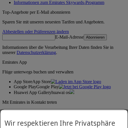
Informationen zum Emirates Skywards-Programm
Top-Angebote per E-Mail abonnieren
Sparen Sie mit unseren neuesten Tarifen und Angeboten.
Abbestellen oder Präferenzen ändern
E-Mail-Adresse
Abonnieren
Informationen über die Verarbeitung Ihrer Daten finden Sie in
unserer
Datenschutzerklärung
.
Emirates App
Flüge unterwegs buchen und verwalten
App Store
App Store
Google Play
Google Play
Huawei App Gallery
huawai os
Mit Emirates in Kontakt treten
Teilen Sie Ihre Emirates-Erfahrung.
Wir respektieren Ihre Privatsphäre