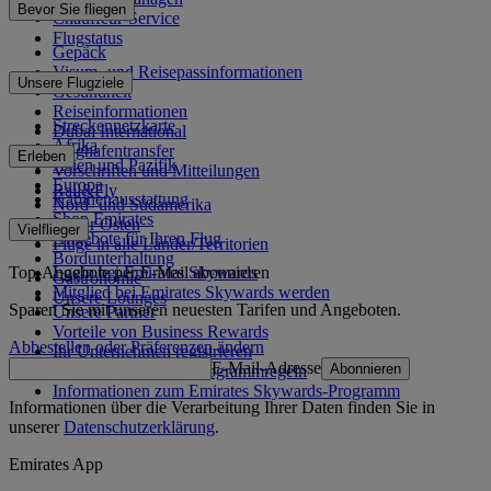
Bevor Sie fliegen
Chauffeur-Service
Flugstatus
Gepäck
Visum- und Reisepassinformationen
Unsere Flugziele
Gesundheit
Reiseinformationen
Streckennetzkarte
Dubai International
Afrika
Flughafentransfer
Erleben
Asien und Pazifik
Vorschriften und Mitteilungen
Europa
Rail&Fly
Kabinenausstattung
Nord- und Südamerika
Shop Emirates
Naher Osten
Vielflieger
Angebote für Ihren Flug
Flüge in alle Länder/Territorien
Bordunterhaltung
Top-Angebote per E-Mail abonnieren
Login bei Emirates Skywards
Gastronomie
Mitglied bei Emirates Skywards werden
Unsere Lounges
Sparen Sie mit unseren neuesten Tarifen und Angeboten.
Unsere Partner
Vorteile von Business Rewards
Abbestellen oder Präferenzen ändern
Ihr Unternehmen registrieren
E-Mail-Adresse
Abonnieren
Emirates Skywards-Programmregeln
Informationen zum Emirates Skywards-Programm
Informationen über die Verarbeitung Ihrer Daten finden Sie in
unserer
Datenschutzerklärung
.
Emirates App