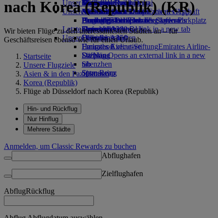
nach Korea (Republik) (KR)
Unser Planet
Mietwagen buchen
Getränke
Kinderspielzeug
Düsseldorf nach Dubai
Skywards Rail
Anfragen
Tools und Ressourcen
Unsere Flotte
Airline Partner
Aktivitäten für Kinder
Nachhaltigkeit im operativen Geschäft
München nach Dubai
Meilenrechner
Mobiltelefon und die Emirates App
Flughafen-Parkplatz
Boeing 777
Umweltrichtlinien
Hamburg nach Dubai
Anmelden bei Emirates Skywards
Buchung stornieren oder ändern
Flughafen-Parkplatz
Letzte Reiseziele
Opens an external link in a new tab
Emirates A380
Umweltberichte
Skywards+
Unterbrochene Reise
Wir bieten Flüge zu den interessantesten Städten an – für
Unsere Gemeinschaften
Emirates A350
Helsinki
Über Emirates
Geschäftsreisen ebenso wie für einen Urlaub.
Emirates Executive
Emirates Airline-Stiftung
Hangzhou
Emirates Airline-
Sitzpläne
Stiftung Opens an external link in a new
Da Nang
Startseite
tab
Shenzhen
Unsere Flugziele
Sponsoring
Siem Reap
Asien & in den Pazifikraum
Korea (Republik)
Flüge ab Düsseldorf nach Korea (Republik)
Hin- und Rückflug
Nur Hinflug
Mehrere Städte
Anmelden, um Classic Rewards zu buchen
Abflughafen
Zielflughafen
Abflug
Rückflug
Abflug Abflugdatum auswählen