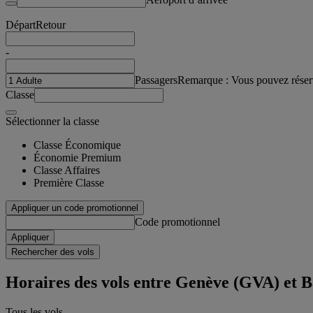
Départ
Retour
-
Passagers
Remarque : Vous pouvez réser
Classe
Sélectionner la classe
Classe Économique
Économie Premium
Classe Affaires
Première Classe
Appliquer un code promotionnel
Code promotionnel
Appliquer
Rechercher des vols
Horaires des vols entre Genève (GVA) et 
Tous les vols