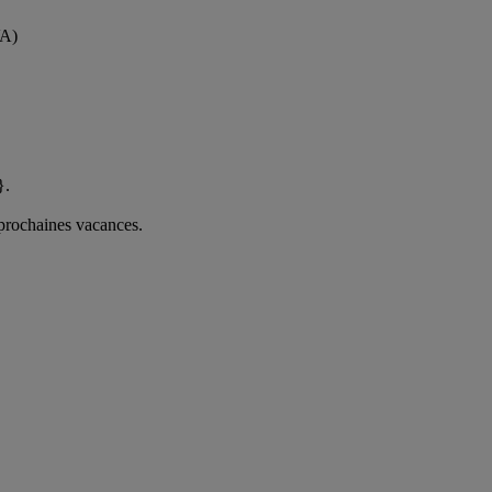
VA)
}.
 prochaines vacances.