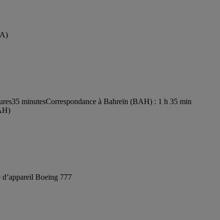
VA)
eures35 minutes
Correspondance à Bahreïn (BAH) : 1 h 35 min
BAH)
 d’appareil Boeing 777