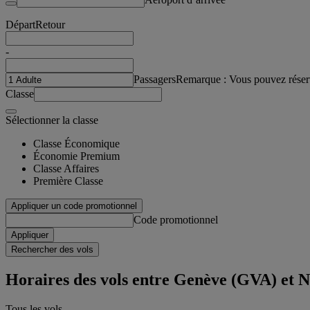
Départ
Retour
-
Passagers
Remarque : Vous pouvez réser
Classe
Sélectionner la classe
Classe Économique
Économie Premium
Classe Affaires
Première Classe
Appliquer un code promotionnel
Code promotionnel
Appliquer
Rechercher des vols
Horaires des vols entre Genève (GVA) et 
Tous les vols