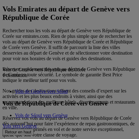
Vols Emirates au départ de Genève vers
République de Corée
Rechercher tous les vols au départ de Genève vers République de
Corée sur emirates.com. Rien de plus simple que de rechercher les
vols au départ de Genève vers République de Corée et République
de Corée vers Genève. Il suffit de parcourir la liste des villes
desservies au départ de Genève et de sélectionner votre destination
pour voir nos horaires de vols et guides des destinations.
Réservez rapidement des vols au départ de Genève vers République
Vols de Genève vers République de Corée
de Corée en toute sécurité. Le symbole de garantie Best Price
1 destination
indique le meilleur tarif pour vos vols.
Nos guides des destinations offrent des conseils d’expert sur les
Vols de Genève vers Séoul
activités et les plus beaux endroits à visiter, ainsi que des
recommandations des meilleurs hôtels, divertissements et restaurants
Vols de République de Corée vers Genève
en ville.
Vols de Séoul vers Genève
Réservez vos vols au départ de Genève vers République de Corée
dès aujourd’hui pour faire l’expérience de repas gastronomiques, de
Vols vers Genève
divertissements primés en vol et de notre service exceptionnel,
Retour en haut
quelle que soit votre classe de voyage.