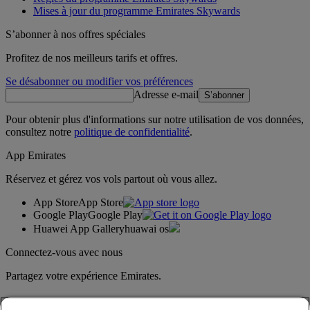
Mises à jour du programme Emirates Skywards
S’abonner à nos offres spéciales
Profitez de nos meilleurs tarifs et offres.
Se désabonner ou modifier vos préférences
Adresse e-mail
S’abonner
Pour obtenir plus d'informations sur notre utilisation de vos données,
consultez notre
politique de confidentialité
.
App Emirates
Réservez et gérez vos vols partout où vous allez.
App Store
App Store
Google Play
Google Play
Huawei App Gallery
huawai os
Connectez-vous avec nous
Partagez votre expérience Emirates.