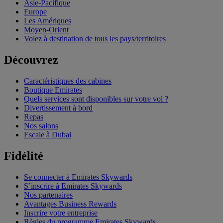
Asie-Pacifique
Europe
Les Amériques
Moyen-Orient
Volez à destination de tous les pays/territoires
Découvrez
Caractéristiques des cabines
Boutique Emirates
Quels services sont disponibles sur votre vol ?
Divertissement à bord
Repas
Nos salons
Escale à Dubai
Fidélité
Se connecter à Emirates Skywards
S’inscrire à Emirates Skywards
Nos partenaires
Avantages Business Rewards
Inscrire votre entreprise
Règles du programme Emirates Skywards