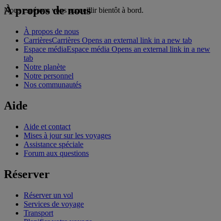
À propos de nous
Nous espérons vous accueillir bientôt à bord.
À propos de nous
Carrières
Carrières Opens an external link in a new tab
Espace média
Espace média Opens an external link in a new
tab
Notre planète
Notre personnel
Nos communautés
Aide
Aide et contact
Mises à jour sur les voyages
Assistance spéciale
Forum aux questions
Réserver
Réserver un vol
Services de voyage
Transport