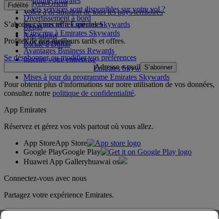
Boutique Emirates
Moyen-Orient
Fidélité
Quels services sont disponibles sur votre vol ?
Volez à destination de tous les pays/territoires
Divertissement à bord
S’abonner à nos offres spéciales
Se connecter à Emirates Skywards
Repas
S’inscrire à Emirates Skywards
Nos salons
Profitez de nos meilleurs tarifs et offres.
Nos partenaires
Escale à Dubai
Avantages Business Rewards
Se désabonner ou modifier vos préférences
Inscrire votre entreprise
Adresse e-mail
S’abonner
Règles du programme Emirates Skywards
Mises à jour du programme Emirates Skywards
Pour obtenir plus d'informations sur notre utilisation de vos données,
consultez notre
politique de confidentialité
.
App Emirates
Réservez et gérez vos vols partout où vous allez.
App Store
App Store
Google Play
Google Play
Huawei App Gallery
huawai os
Connectez-vous avec nous
Partagez votre expérience Emirates.