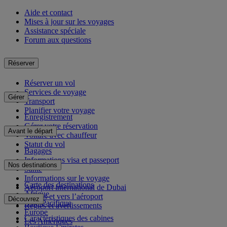
Aide et contact
Mises à jour sur les voyages
Assistance spéciale
Forum aux questions
Réserver
Réserver un vol
Services de voyage
Gérer
Transport
Planifier votre voyage
Enregistrement
Gérer votre réservation
Avant le départ
Voiture avec chauffeur
Statut du vol
Bagages
Informations visa et passeport
Nos destinations
Santé
Informations sur le voyage
Carte des destinations
Aéroport international de Dubai
Afrique
Depuis et vers l’aéroport
Découvrez
Asie-Pacifique
Règles et avertissements
Europe
Caractéristiques des cabines
Les Amériques