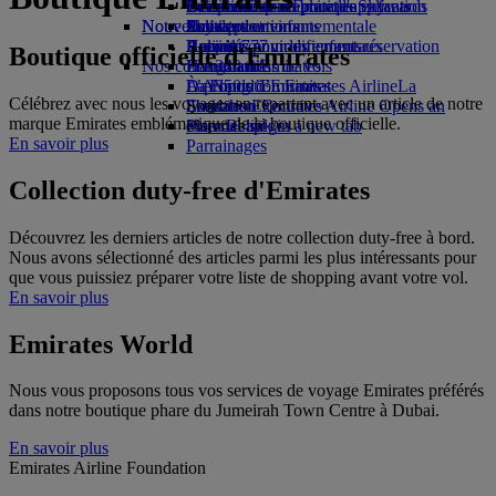
Boissons
Divertissements pour les enfants
La durabilité en pratique
Genève-Dubai
Se connecter à Emirates Skywards
Téléphone portable et l'application
Notre flotte
Nouvelles destinations
Jouets pour enfants
Politique environnementale
Skywards+
Emirates
Boeing 777
Activités pour les enfants
Rapports environnementaux
Helsinki
Annuler ou modifier une réservation
Boutique officielle d'Emirates
Nos communautés
L’A380 d’Emirates
Hangzhou
Perturbations de vols
L’A350 d’Emirates
La Fondation Emirates Airline
Da Nang
À propos d’Emirates
La
Célébrez avec nous les voyages en repartant avec un article de notre
Emirates Executive
Fondation Emirates Airline Opens an
Shenzhen
marque Emirates emblématique de la boutique officielle.
Plan des sièges
external link in a new tab
Siem Reap
En savoir plus
Parrainages
Collection duty-free d'Emirates
Découvrez les derniers articles de notre collection duty-free à bord.
Nous avons sélectionné des articles parmi les plus intéressants pour
que vous puissiez préparer votre liste de shopping avant votre vol.
En savoir plus
Emirates World
Nous vous proposons tous vos services de voyage Emirates préférés
dans notre boutique phare du Jumeirah Town Centre à Dubai.
En savoir plus
Emirates Airline Foundation