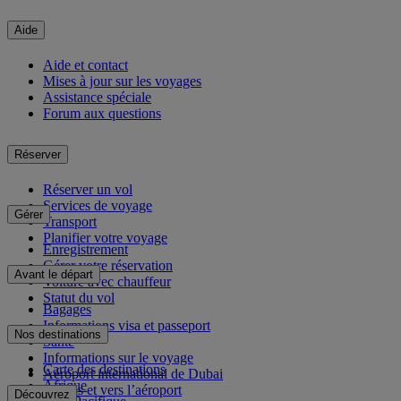
Aide
Aide et contact
Mises à jour sur les voyages
Assistance spéciale
Forum aux questions
Réserver
Réserver un vol
Services de voyage
Gérer
Transport
Planifier votre voyage
Enregistrement
Gérer votre réservation
Avant le départ
Voiture avec chauffeur
Statut du vol
Bagages
Informations visa et passeport
Nos destinations
Santé
Informations sur le voyage
Carte des destinations
Aéroport international de Dubai
Afrique
Depuis et vers l’aéroport
Découvrez