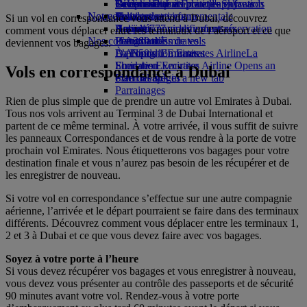
Boissons
Divertissements pour les enfants
La durabilité en pratique
Genève-Dubai
Se connecter à Emirates Skywards
Téléphone portable et l'application
Notre flotte
Nouvelles destinations
Jouets pour enfants
Politique environnementale
Skywards+
Emirates
Si un vol en correspondance vous attend à Dubai, découvrez
Boeing 777
Activités pour les enfants
Rapports environnementaux
Helsinki
Annuler ou modifier une réservation
comment vous déplacer entre les terminaux de l’aéroport et ce que
Nos communautés
L’A380 d’Emirates
Hangzhou
Perturbations de vols
deviennent vos bagages.
L’A350 d’Emirates
La Fondation Emirates Airline
Da Nang
À propos d’Emirates
La
Emirates Executive
Fondation Emirates Airline Opens an
Shenzhen
Vols en correspondance à Dubai
Plan des sièges
external link in a new tab
Siem Reap
Parrainages
Rien de plus simple que de prendre un autre vol Emirates à Dubai.
Tous nos vols arrivent au Terminal 3 de Dubai International et
partent de ce même terminal. À votre arrivée, il vous suffit de suivre
les panneaux Correspondances et de vous rendre à la porte de votre
prochain vol Emirates. Nous étiquetterons vos bagages pour votre
destination finale et vous n’aurez pas besoin de les récupérer et de
les enregistrer de nouveau.
Si votre vol en correspondance s’effectue sur une autre compagnie
aérienne, l’arrivée et le départ pourraient se faire dans des terminaux
différents. Découvrez comment vous déplacer entre les terminaux 1,
2 et 3 à Dubai et ce que vous devez faire avec vos bagages.
Soyez à votre porte à l’heure
Si vous devez récupérer vos bagages et vous enregistrer à nouveau,
vous devez vous présenter au contrôle des passeports et de sécurité
90 minutes avant votre vol. Rendez-vous à votre porte