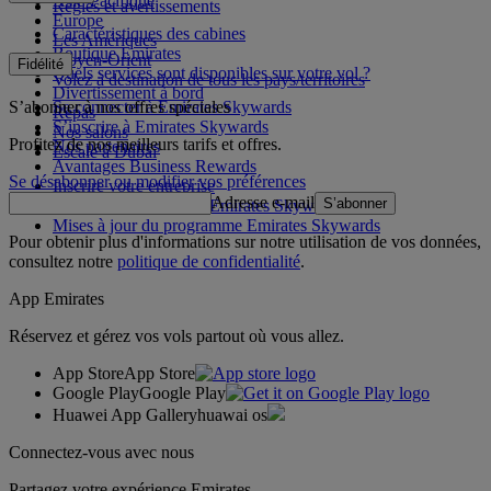
Asie-Pacifique
Règles et avertissements
Europe
Caractéristiques des cabines
Les Amériques
Boutique Emirates
Moyen-Orient
Fidélité
Quels services sont disponibles sur votre vol ?
Volez à destination de tous les pays/territoires
Divertissement à bord
S’abonner à nos offres spéciales
Se connecter à Emirates Skywards
Repas
S’inscrire à Emirates Skywards
Nos salons
Profitez de nos meilleurs tarifs et offres.
Nos partenaires
Escale à Dubai
Avantages Business Rewards
Se désabonner ou modifier vos préférences
Inscrire votre entreprise
Adresse e-mail
S’abonner
Règles du programme Emirates Skywards
Mises à jour du programme Emirates Skywards
Pour obtenir plus d'informations sur notre utilisation de vos données,
consultez notre
politique de confidentialité
.
App Emirates
Réservez et gérez vos vols partout où vous allez.
App Store
App Store
Google Play
Google Play
Huawei App Gallery
huawai os
Connectez-vous avec nous
Partagez votre expérience Emirates.