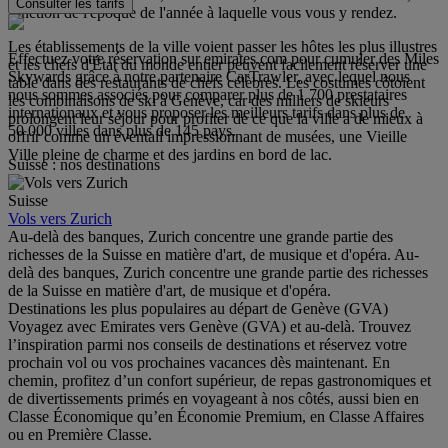
Consulter les tarifs
fonction de l'époque de l'année à laquelle vous vous y rendez.
Les établissements de la ville voient passer les hôtes les plus illustres
Effectuez votre réservation sur emirates.com pour cumuler des Miles
et les chefs d'État du monde entier peuvent facilement réserver une
Skywards grâce à notre partenaire CarTrawler, avec lequel nous
table dans des restaurants de chefs célèbres. Les costumes côtoient
nous sommes associés pour comparer plus de 1 700 prestataires
les combinaisons de ski à Genève, car des milliers de skieurs
internationaux et vous proposer les meilleurs tarifs dans plus de
prolongent leur séjour pour profiter de ce que la ville a de mieux à
50 000 villes dans plus de 145 pays.
offrir comme un éventail impressionnant de musées, une Vieille
Ville pleine de charme et des jardins en bord de lac.
Suisse : nos destinations
Suisse
Vols vers Zurich
Au-delà des banques, Zurich concentre une grande partie des
richesses de la Suisse en matière d'art, de musique et d'opéra. Au-
delà des banques, Zurich concentre une grande partie des richesses
de la Suisse en matière d'art, de musique et d'opéra.
Destinations les plus populaires au départ de Genève (GVA)
Voyagez avec Emirates vers Genève (GVA) et au-delà. Trouvez
l’inspiration parmi nos conseils de destinations et réservez votre
prochain vol ou vos prochaines vacances dès maintenant. En
chemin, profitez d’un confort supérieur, de repas gastronomiques et
de divertissements primés en voyageant à nos côtés, aussi bien en
Classe Économique qu’en Économie Premium, en Classe Affaires
ou en Première Classe.