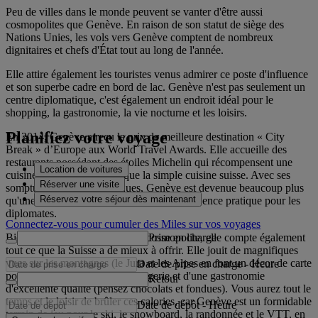
Peu de villes dans le monde peuvent se vanter d'être aussi
cosmopolites que Genève. En raison de son statut de siège des
Nations Unies, les vols vers Genève comptent de nombreux
dignitaires et chefs d'État tout au long de l'année.
Elle attire également les touristes venus admirer ce poste d'influence
et son superbe cadre en bord de lac. Genève n'est pas seulement un
centre diplomatique, c'est également un endroit idéal pour le
shopping, la gastronomie, la vie nocturne et les loisirs.
Planifiez votre voyage
En 2014, Genève a reçu le prix de meilleure destination « City
Break » d’Europe aux World Travel Awards. Elle accueille des
restaurants possédant des étoiles Michelin qui récompensent une
Location de voitures
cuisine bien plus élaborée que la simple cuisine suisse. Avec ses
Réserver une visite
somptueux hôtels et boutiques, Genève est devenue beaucoup plus
Réservez votre séjour dès maintenant
qu'une halte pour skieurs ou un lieu de résidence pratique pour les
diplomates.
Connectez-vous pour cumuler des Miles sur vos voyages
Prise en charge
Bien que Genève soit une ville cosmopolite, elle compte également
tout ce que la Suisse a de mieux à offrir. Elle jouit de magnifiques
vues sur les montagnes (le Jura et les Alpes en font un décor de carte
Date de prise en charge
-
Heure
postal), d'une expertise en horlogerie et d'une gastronomie
Retour
d'excellente qualité (pensez chocolats et fondues). Vous aurez tout le
temps et le loisir de brûler ces calories, car Genève est un formidable
Date de dépôt
-
Heure
terrain de jeu pour le ski, le snowboard, la randonnée et le VTT, en