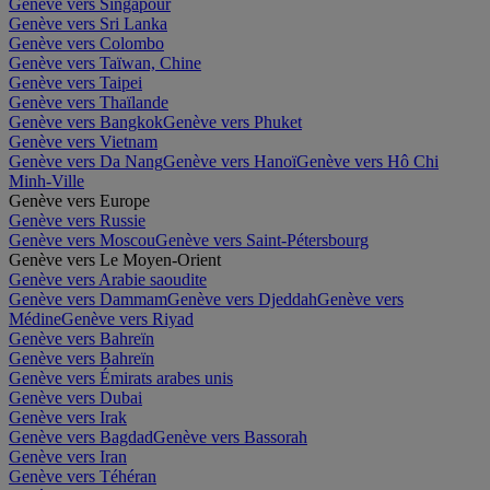
Genève vers Singapour
Genève vers Sri Lanka
Genève vers Colombo
Genève vers Taïwan, Chine
Genève vers Taipei
Genève vers Thaïlande
Genève vers Bangkok
Genève vers Phuket
Genève vers Vietnam
Genève vers Da Nang
Genève vers Hanoï
Genève vers Hô Chi
Minh-Ville
Genève vers Europe
Genève vers Russie
Genève vers Moscou
Genève vers Saint-Pétersbourg
Genève vers Le Moyen-Orient
Genève vers Arabie saoudite
Genève vers Dammam
Genève vers Djeddah
Genève vers
Médine
Genève vers Riyad
Genève vers Bahreïn
Genève vers Bahreïn
Genève vers Émirats arabes unis
Genève vers Dubai
Genève vers Irak
Genève vers Bagdad
Genève vers Bassorah
Genève vers Iran
Genève vers Téhéran