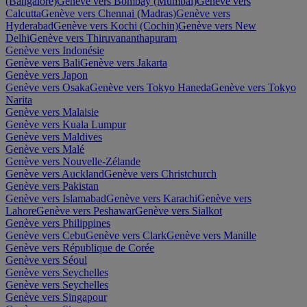
(Bangalore)
Genève vers Bombay (Mumbai)
Genève vers
Calcutta
Genève vers Chennai (Madras)
Genève vers
Hyderabad
Genève vers Kochi (Cochin)
Genève vers New
Delhi
Genève vers Thiruvananthapuram
Genève vers Indonésie
Genève vers Bali
Genève vers Jakarta
Genève vers Japon
Genève vers Osaka
Genève vers Tokyo Haneda
Genève vers Tokyo
Narita
Genève vers Malaisie
Genève vers Kuala Lumpur
Genève vers Maldives
Genève vers Malé
Genève vers Nouvelle-Zélande
Genève vers Auckland
Genève vers Christchurch
Genève vers Pakistan
Genève vers Islamabad
Genève vers Karachi
Genève vers
Lahore
Genève vers Peshawar
Genève vers Sialkot
Genève vers Philippines
Genève vers Cebu
Genève vers Clark
Genève vers Manille
Genève vers République de Corée
Genève vers Séoul
Genève vers Seychelles
Genève vers Seychelles
Genève vers Singapour