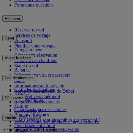
Forum aux questions
Réserver
Réserver un vol
Services de voyage
Gérer
Transport
Planifier votre voyage
Enregistrement
Gérer votre réservation
Avant le départ
Voiture avec chauffeur
Statut du vol
Bagages
Informations visa et passeport
Nos destinations
Santé
Informations sur le voyage
Carte des destinations
Aéroport international de Dubai
Afrique
Depuis et vers l’aéroport
Découvrez
Asie-Pacifique
Règles et avertissements
Europe
Caractéristiques des cabines
Les Amériques
Boutique Emirates
Moyen-Orient
Fidélité
Quels services sont disponibles sur votre vol ?
Volez à destination de tous les pays/territoires
Divertissement à bord
S’abonner à nos offres spéciales
Se connecter à Emirates Skywards
Repas