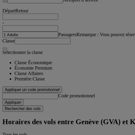
Départ
Retour
-
Passagers
Remarque : Vous pouvez réser
Classe
Sélectionner la classe
Classe Économique
Économie Premium
Classe Affaires
Première Classe
Appliquer un code promotionnel
Code promotionnel
Appliquer
Rechercher des vols
Horaires des vols entre Genève (GVA) et 
Tous les vols