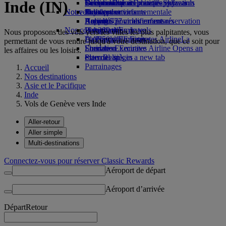
Inde (IN)
Boissons
Divertissements pour les enfants
La durabilité en pratique
Genève-Dubai
Se connecter à Emirates Skywards
Téléphone portable et l'application
Notre flotte
Nouvelles destinations
Jouets pour enfants
Politique environnementale
Skywards+
Emirates
Boeing 777
Activités pour les enfants
Rapports environnementaux
Helsinki
Annuler ou modifier une réservation
Nos communautés
L’A380 d’Emirates
Hangzhou
Perturbations de vols
Nous proposons des vols vers les villes les plus palpitantes, vous
L’A350 d’Emirates
La Fondation Emirates Airline
Da Nang
À propos d’Emirates
La
permettant de vous rendre jusqu'à votre destination, que ce soit pour
Emirates Executive
Fondation Emirates Airline Opens an
Shenzhen
les affaires ou les loisirs.
Plan des sièges
external link in a new tab
Siem Reap
Parrainages
Accueil
Nos destinations
Asie et le Pacifique
Inde
Vols de Genève vers Inde
Aller-retour
Aller simple
Multi-destinations
Connectez-vous pour réserver Classic Rewards
Aéroport de départ
Aéroport d’arrivée
Départ
Retour