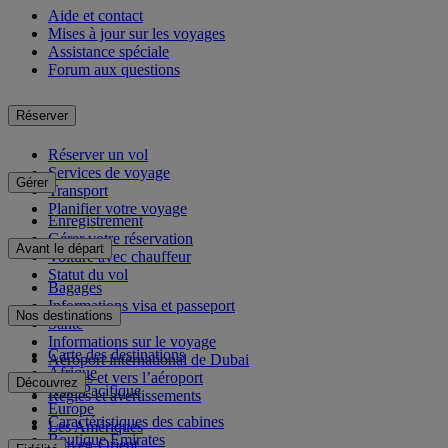
Aide et contact
Mises à jour sur les voyages
Assistance spéciale
Forum aux questions
Réserver
Réserver un vol
Services de voyage
Gérer
Transport
Planifier votre voyage
Enregistrement
Gérer votre réservation
Avant le départ
Voiture avec chauffeur
Statut du vol
Bagages
Informations visa et passeport
Nos destinations
Santé
Informations sur le voyage
Carte des destinations
Aéroport international de Dubai
Afrique
Depuis et vers l’aéroport
Découvrez
Asie-Pacifique
Règles et avertissements
Europe
Caractéristiques des cabines
Les Amériques
Boutique Emirates
Moyen-Orient