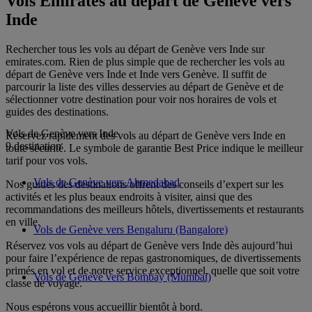
Vols Emirates au départ de Genève vers
Inde
Rechercher tous les vols au départ de Genève vers Inde sur
emirates.com. Rien de plus simple que de rechercher les vols au
départ de Genève vers Inde et Inde vers Genève. Il suffit de
parcourir la liste des villes desservies au départ de Genève et de
sélectionner votre destination pour voir nos horaires de vols et
guides des destinations.
Vols de Genève vers Inde
Réservez rapidement des vols au départ de Genève vers Inde en
9 destination
toute sécurité. Le symbole de garantie Best Price indique le meilleur
tarif pour vos vols.
Vols de Genève vers Ahmedabad
Nos guides des destinations offrent des conseils d’expert sur les
activités et les plus beaux endroits à visiter, ainsi que des
recommandations des meilleurs hôtels, divertissements et restaurants
en ville.
Vols de Genève vers Bengaluru (Bangalore)
Réservez vos vols au départ de Genève vers Inde dès aujourd’hui
pour faire l’expérience de repas gastronomiques, de divertissements
primés en vol et de notre service exceptionnel, quelle que soit votre
Vols de Genève vers Bombay (Mumbai)
classe de voyage.
Nous espérons vous accueillir bientôt à bord.