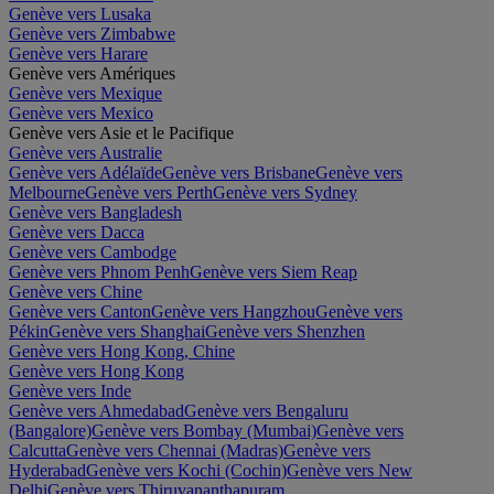
Genève vers Lusaka
Genève vers Zimbabwe
Genève vers Harare
Genève vers Amériques
Genève vers Mexique
Genève vers Mexico
Genève vers Asie et le Pacifique
Genève vers Australie
Genève vers Adélaïde
Genève vers Brisbane
Genève vers
Melbourne
Genève vers Perth
Genève vers Sydney
Genève vers Bangladesh
Genève vers Dacca
Genève vers Cambodge
Genève vers Phnom Penh
Genève vers Siem Reap
Genève vers Chine
Genève vers Canton
Genève vers Hangzhou
Genève vers
Pékin
Genève vers Shanghai
Genève vers Shenzhen
Genève vers Hong Kong, Chine
Genève vers Hong Kong
Genève vers Inde
Genève vers Ahmedabad
Genève vers Bengaluru
(Bangalore)
Genève vers Bombay (Mumbai)
Genève vers
Calcutta
Genève vers Chennai (Madras)
Genève vers
Hyderabad
Genève vers Kochi (Cochin)
Genève vers New
Delhi
Genève vers Thiruvananthapuram