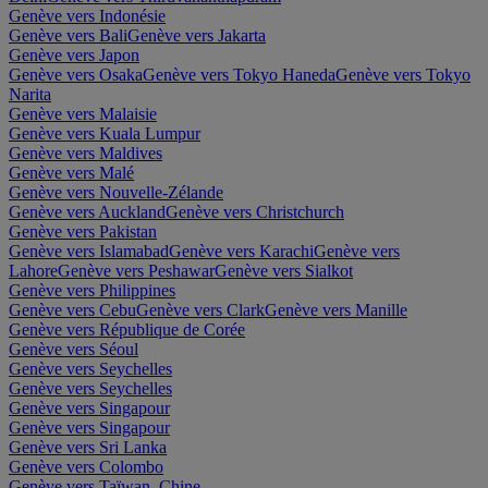
Genève vers Indonésie
Genève vers Bali
Genève vers Jakarta
Genève vers Japon
Genève vers Osaka
Genève vers Tokyo Haneda
Genève vers Tokyo
Narita
Genève vers Malaisie
Genève vers Kuala Lumpur
Genève vers Maldives
Genève vers Malé
Genève vers Nouvelle-Zélande
Genève vers Auckland
Genève vers Christchurch
Genève vers Pakistan
Genève vers Islamabad
Genève vers Karachi
Genève vers
Lahore
Genève vers Peshawar
Genève vers Sialkot
Genève vers Philippines
Genève vers Cebu
Genève vers Clark
Genève vers Manille
Genève vers République de Corée
Genève vers Séoul
Genève vers Seychelles
Genève vers Seychelles
Genève vers Singapour
Genève vers Singapour
Genève vers Sri Lanka
Genève vers Colombo
Genève vers Taïwan, Chine