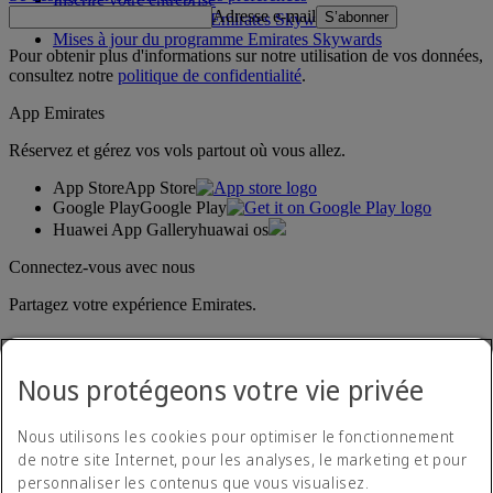
Adresse e-mail
S’abonner
Règles du programme Emirates Skywards
Mises à jour du programme Emirates Skywards
Pour obtenir plus d'informations sur notre utilisation de vos données,
consultez notre
politique de confidentialité
.
App Emirates
Réservez et gérez vos vols partout où vous allez.
App Store
App Store
Google Play
Google Play
Huawei App Gallery
huawai os
Connectez-vous avec nous
Partagez votre expérience Emirates.
Nous protégeons votre vie privée
Nous utilisons les cookies pour optimiser le fonctionnement
de notre site Internet, pour les analyses, le marketing et pour
personnaliser les contenus que vous visualisez.