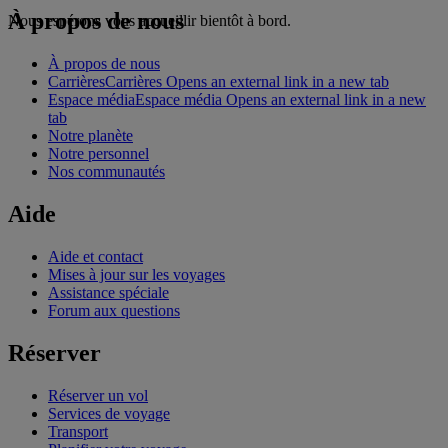
À propos de nous
Nous espérons vous accueillir bientôt à bord.
À propos de nous
Carrières
Carrières Opens an external link in a new tab
Espace média
Espace média Opens an external link in a new
tab
Notre planète
Notre personnel
Nos communautés
Aide
Aide et contact
Mises à jour sur les voyages
Assistance spéciale
Forum aux questions
Réserver
Réserver un vol
Services de voyage
Transport