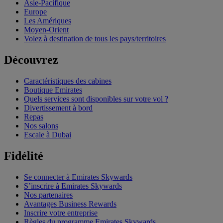
Asie-Pacifique
Europe
Les Amériques
Moyen-Orient
Volez à destination de tous les pays/territoires
Découvrez
Caractéristiques des cabines
Boutique Emirates
Quels services sont disponibles sur votre vol ?
Divertissement à bord
Repas
Nos salons
Escale à Dubai
Fidélité
Se connecter à Emirates Skywards
S’inscrire à Emirates Skywards
Nos partenaires
Avantages Business Rewards
Inscrire votre entreprise
Règles du programme Emirates Skywards