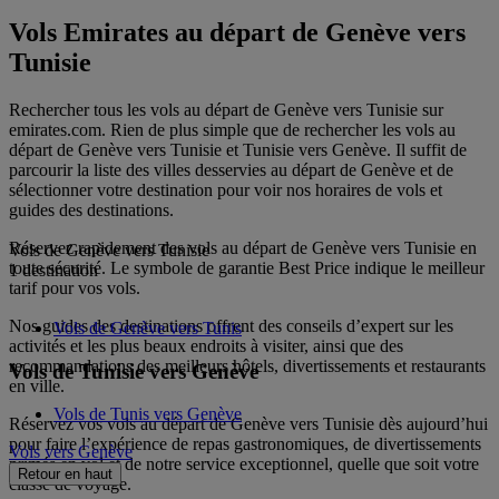
Vols Emirates au départ de Genève vers
Tunisie
Rechercher tous les vols au départ de Genève vers Tunisie sur
emirates.com. Rien de plus simple que de rechercher les vols au
départ de Genève vers Tunisie et Tunisie vers Genève. Il suffit de
parcourir la liste des villes desservies au départ de Genève et de
sélectionner votre destination pour voir nos horaires de vols et
guides des destinations.
Réservez rapidement des vols au départ de Genève vers Tunisie en
Vols de Genève vers Tunisie
toute sécurité. Le symbole de garantie Best Price indique le meilleur
1 destination
tarif pour vos vols.
Nos guides des destinations offrent des conseils d’expert sur les
Vols de Genève vers Tunis
activités et les plus beaux endroits à visiter, ainsi que des
recommandations des meilleurs hôtels, divertissements et restaurants
Vols de Tunisie vers Genève
en ville.
Vols de Tunis vers Genève
Réservez vos vols au départ de Genève vers Tunisie dès aujourd’hui
pour faire l’expérience de repas gastronomiques, de divertissements
Vols vers Genève
primés en vol et de notre service exceptionnel, quelle que soit votre
Retour en haut
classe de voyage.