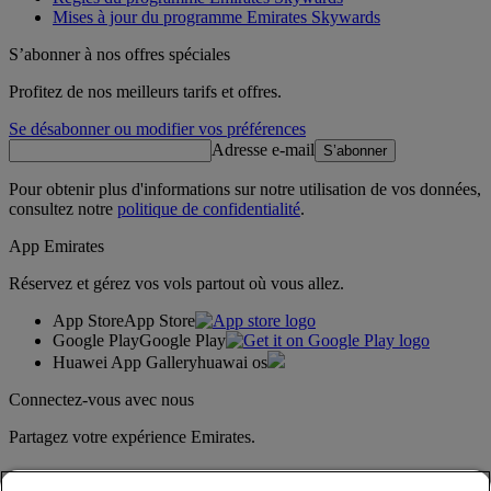
Mises à jour du programme Emirates Skywards
S’abonner à nos offres spéciales
Profitez de nos meilleurs tarifs et offres.
Se désabonner ou modifier vos préférences
Adresse e-mail
S’abonner
Pour obtenir plus d'informations sur notre utilisation de vos données,
consultez notre
politique de confidentialité
.
App Emirates
Réservez et gérez vos vols partout où vous allez.
App Store
App Store
Google Play
Google Play
Huawei App Gallery
huawai os
Connectez-vous avec nous
Partagez votre expérience Emirates.