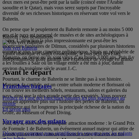
deux mers est peut-être petit par la taille (coincé entre l'Arabie
saoudite et le Qatar), mais vous serez surpris par l'incroyable
diversité de ses richesses historiques en réservant votre vol vers le
Bahreïn.
On pense que le peuplement du Bahreïn remonte à au moins 5 000
ans et le pays est parsemé de musées et de sites archéologiques à
Bahreïn : nos destinations
visiter. L’attraction la plus impressionnante est peut-être les
monticules funéraires de Dilmun, considérés par plusieurs historiens
Vols vers Bahreïn
comme le plus vaste cimetière préhistorique. Situés en périphérie de
Tantôt historique et tantôt cosmopolite, le plus petit des États
Manama, on pense qu’ils sont vieux d’au moins 3 000 ans. Puis il y
indépendants du golfe garantit une expérience de voyage en grand.
a les fouilles à Saar où un village entier a été mis à jour, datant
environ du troisième siècle avant J.-C.
Avant le départ
Pourtant, le charme de Bahreïn ne se limite pas à son histoire.
Manama, la capitale, est un centre urbain moderne et florissant où
Franchises bagages
l’on trouve les meilleurs hôtels, restaurants, salons et galeries du
pays, ainsi que la plus grande partie des expatriés. Vous pouvez
Profitez de l’une des franchises bagages les plus généreuses au
aussi en apprendre plus sur l’histoire des perles de Bahreïn, un
monde
commerce qui fut longtemps la principale richesse de la nation du
En savoir plus
Golfe, au Museum of Pearl Diving.
Voyager avec des enfants
Puis, il y a, bien sûr, la principale attraction moderne : le Grand Prix
de Formule 1 de Bahreïn, un événement annuel majeur qui attire de
Découvrez comment nous simplifions les voyages avec les enfants
grands pilotes et des visiteurs du monde entier. Bahreïn est fier
et les bébés