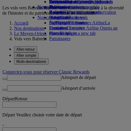
Boissons
Divertissements pour les enfants
La durabilité en pratique
Genève-Dubai
Se connecter à Emirates Skywards
Téléphone portable et l'application
Notre flotte
Nouvelles destinations
Jouets pour enfants
Politique environnementale
Skywards+
Emirates
Les vols vers Bahreïn sauront vous émerveiller grâce à la diversité
Boeing 777
Activités pour les enfants
Rapports environnementaux
Helsinki
Annuler ou modifier une réservation
de l'histoire et du patrimoine de cette île minuscule.
Nos communautés
L’A380 d’Emirates
Hangzhou
Perturbations de vols
L’A350 d’Emirates
La Fondation Emirates Airline
Da Nang
À propos d’Emirates
La
Accueil
Emirates Executive
Fondation Emirates Airline Opens an
Shenzhen
Nos destinations
Plan des sièges
external link in a new tab
Siem Reap
Le Moyen-Orient
Parrainages
Vols vers Bahreïn
Aller-retour
Aller simple
Multi-destinations
Connectez-vous pour réserver Classic Rewards
Aéroport de départ
Aéroport d’arrivée
Départ
Retour
Départ Veuillez choisir votre date de départ
-