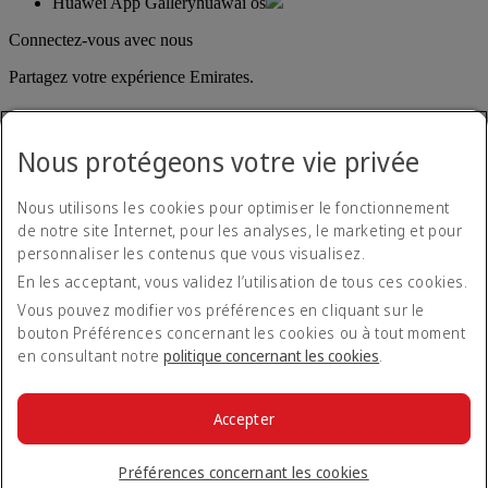
Huawei App Gallery
huawai os
Connectez-vous avec nous
Partagez votre expérience Emirates.
Nous protégeons votre vie privée
Nous utilisons les cookies pour optimiser le fonctionnement
de notre site Internet, pour les analyses, le marketing et pour
personnaliser les contenus que vous visualisez.
Déclaration d'accessibilité
En les acceptant, vous validez l’utilisation de tous ces cookies.
Nous contacter
Politique de confidentialité
Vous pouvez modifier vos préférences en cliquant sur le
Conditions générales
bouton Préférences concernant les cookies ou à tout moment
Politique en matière de cookies
en consultant notre
politique concernant les cookies
.
Cyber-sécurité
Déclaration de transparence vis-à-vis de la loi sur l’esclavage
moderne
Accepter
Plan du site
© 2026 The Emirates Group. Tous droits réservés.
Préférences concernant les cookies