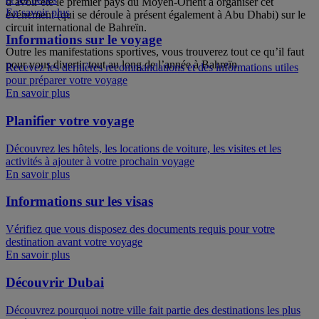
d’avoir été le premier pays du Moyen-Orient à organiser cet
En savoir plus
événement (qui se déroule à présent également à Abu Dhabi) sur le
circuit international de Bahreïn.
Informations sur le voyage
Outre les manifestations sportives, vous trouverez tout ce qu’il faut
pour vous divertir tout au long de l’année à Bahreïn.
Recevez les dernières recommandations et des informations utiles
pour préparer votre voyage
En savoir plus
Planifier votre voyage
Découvrez les hôtels, les locations de voiture, les visites et les
activités à ajouter à votre prochain voyage
En savoir plus
Informations sur les visas
Vérifiez que vous disposez des documents requis pour votre
destination avant votre voyage
En savoir plus
Découvrir Dubai
Découvrez pourquoi notre ville fait partie des destinations les plus