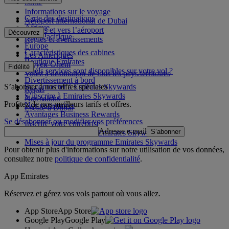
Santé
Informations sur le voyage
Carte des destinations
Aéroport international de Dubai
Afrique
Depuis et vers l’aéroport
Découvrez
Asie-Pacifique
Règles et avertissements
Europe
Caractéristiques des cabines
Les Amériques
Boutique Emirates
Moyen-Orient
Fidélité
Quels services sont disponibles sur votre vol ?
Volez à destination de tous les pays/territoires
Divertissement à bord
S’abonner à nos offres spéciales
Se connecter à Emirates Skywards
Repas
S’inscrire à Emirates Skywards
Nos salons
Profitez de nos meilleurs tarifs et offres.
Nos partenaires
Escale à Dubai
Avantages Business Rewards
Se désabonner ou modifier vos préférences
Inscrire votre entreprise
Adresse e-mail
S’abonner
Règles du programme Emirates Skywards
Mises à jour du programme Emirates Skywards
Pour obtenir plus d'informations sur notre utilisation de vos données,
consultez notre
politique de confidentialité
.
App Emirates
Réservez et gérez vos vols partout où vous allez.
App Store
App Store
Google Play
Google Play