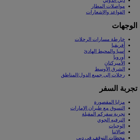
دبي الدولي
مواصلات المطار
القواعد والإشعارات
الوجهات
خارطة مسارات الرحلات
أفريقيا
آسيا والمحيط الهادئ
أوروبا
الأميركتان
الشرق الأوسط
رحلات إلى جميع الدول/المناطق
تجربة السفر
مزايا المقصورة
التسوق مع طيران الإمارات
تجربة سفركم المقبلة
الترفيه الجوي
الوجبات
صالاتنا
محطات التوقف في دبي