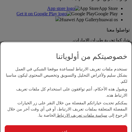
App Store
App Store
Google Play
Google Play
Huawei App Gallery
huawai os
تواصلوا معنا
شاركوا تجربة طيران الإمارات.
خصوصيتكم من أولوياتنا
نستخدم ملفات تعريف الارتباط لمساعدة موقعنا الشبكي في العمل
بشكل سليم ولأغراض التحليل والتسويق وتخصيص المحتوى ليكون مناسبا
لكم.
وبقبول هذه الأحكام، أنتم توافقون على استخدام كل ملفات تعريف
بيان إمكانية الدخول
الارتباط هذه.
اتصل بنا
يمكنكم تحديث خياراتكم المفضلة من خلال النقر على زر الخيارات
سياسة الخصوصية
المفضلة المتعلقة بملفات تعريف الارتباط، أو في أي وقت آخر من خلال
الشروط والأحكام
الرجوع إلى
سياسة ملفات تعريف الارتباط
الخاصة بنا.
سياسة ملفات تعريف الارتباط
الأمن الإلكتروني
بيان الشفافية بموجب قانون مكافحة العبودية الحديثة
موافق
خريطة الموقع