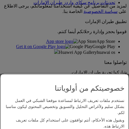
تحديثات برنامج سكاي واردز طيران الإمارات
لمزيد من التفاصيل عن كيفية استخدامنا لمعلوماتكم، يرجى الاطلاع
على
سياسة الخصوصية
الخاصة بنا.
تطبيق طيران الإمارات
قوموا بحجز وإدارة رحلاتكم أينما كنتم.
App Store
App Store
Google Play
Google Play
Huawei App Gallery
huawai os
تواصلوا معنا
شاركوا تجربة طيران الإمارات.
خصوصيتكم من أولوياتنا
نستخدم ملفات تعريف الارتباط لمساعدة موقعنا الشبكي في العمل
بشكل سليم ولأغراض التحليل والتسويق وتخصيص المحتوى ليكون مناسبا
لكم.
وبقبول هذه الأحكام، أنتم توافقون على استخدام كل ملفات تعريف
بيان إمكانية الدخول
الارتباط هذه.
اتصل بنا