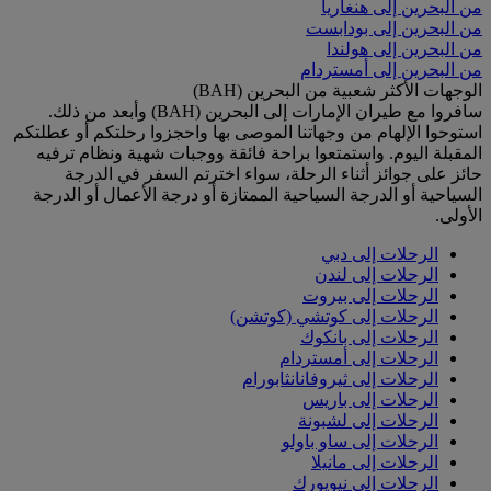
من البحرين إلى هنغاريا
من البحرين إلى بودابست
من البحرين إلى هولندا
من البحرين إلى أمستردام
الوجهات الأكثر شعبية من البحرين (BAH)
سافروا مع طيران الإمارات إلى البحرين (BAH) وأبعد من ذلك.
استوحوا الإلهام من وجهاتنا الموصى بها واحجزوا رحلتكم أو عطلتكم
المقبلة اليوم. واستمتعوا براحة فائقة ووجبات شهية ونظام ترفيه
حائز على جوائز أثناء الرحلة، سواء اخترتم السفر في الدرجة
السياحية أو الدرجة السياحية الممتازة أو درجة الأعمال أو الدرجة
الأولى.
الرحلات إلى دبي
الرحلات إلى لندن
الرحلات إلى بيروت
الرحلات إلى كوتشي (كوتشن)
الرحلات إلى بانكوك
الرحلات إلى أمستردام
الرحلات إلى ثيروفانانثابورام
الرحلات إلى باريس
الرحلات إلى لشبونة
الرحلات إلى ساو باولو
الرحلات إلى مانيلا
الرحلات إلى نيويورك