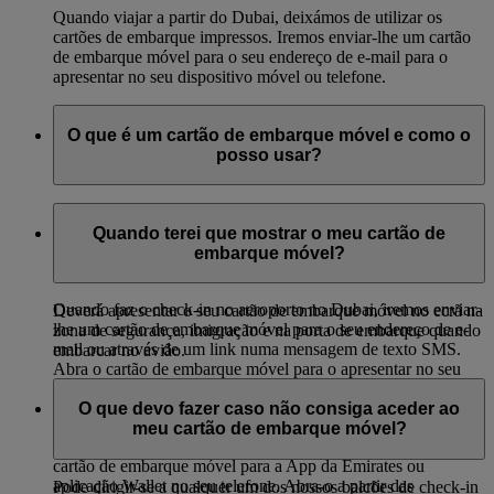
Quando viajar a partir do Dubai, deixámos de utilizar os
cartões de embarque impressos. Iremos enviar-lhe um cartão
de embarque móvel para o seu endereço de e-mail para o
apresentar no seu dispositivo móvel ou telefone.
O que é um cartão de embarque móvel e como o
posso usar?
Um cartão de embarque móvel é uma versão digital do seu
cartão de embarque em papel. Pode apresentá-lo no seu
Quando terei que mostrar o meu cartão de
telefone no aeroporto, tal como faria com um cartão de
embarque móvel?
embarque impresso.
Quando faz o check-in no aeroporto no Dubai, iremos enviar-
Deverá apresentar o seu cartão de embarque móvel no ecrã na
lhe um cartão de embarque móvel para o seu endereço de e-
zona de segurança, imigração e na porta de embarque quando
mail ou através de um link numa mensagem de texto SMS.
embarcar no avião.
Abra o cartão de embarque móvel para o apresentar no seu
telefone. Também pode fazer o download de um cartão de
O que devo fazer caso não consiga aceder ao
embarque móvel nos nossos quiosques de auto check-in.
meu cartão de embarque móvel?
Quando fizer o check-in online, pode fazer o download do
cartão de embarque móvel para a App da Emirates ou
aplicação Wallet no seu telefone. Abra-o a partir das
Pode dirigir-se a qualquer um dos nossos balcões de check-in