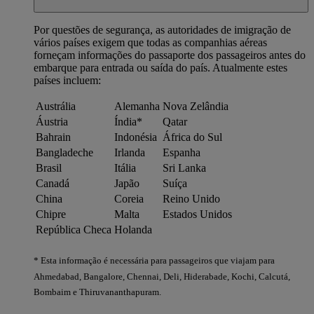
Por questões de segurança, as autoridades de imigração de
vários países exigem que todas as companhias aéreas
forneçam informações do passaporte dos passageiros antes do
embarque para entrada ou saída do país. Atualmente estes
países incluem:
Austrália
Alemanha
Nova Zelândia
Áustria
Índia*
Qatar
Bahrain
Indonésia
África do Sul
Bangladeche
Irlanda
Espanha
Brasil
Itália
Sri Lanka
Canadá
Japão
Suíça
China
Coreia
Reino Unido
Chipre
Malta
Estados Unidos
República Checa
Holanda
* Esta informação é necessária para passageiros que viajam para
Ahmedabad, Bangalore, Chennai, Deli, Hiderabade, Kochi, Calcutá,
Bombaim e Thiruvananthapuram.