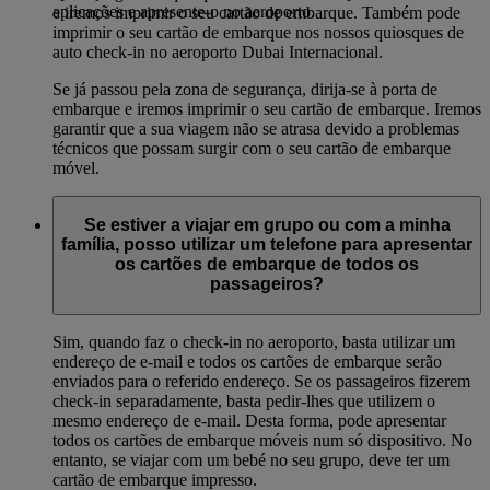
aplicações e apresente-o no aeroporto.
e iremos imprimir o seu cartão de embarque. Também pode
imprimir o seu cartão de embarque nos nossos quiosques de
auto check-in no aeroporto Dubai Internacional.
Se já passou pela zona de segurança, dirija-se à porta de
embarque e iremos imprimir o seu cartão de embarque. Iremos
garantir que a sua viagem não se atrasa devido a problemas
técnicos que possam surgir com o seu cartão de embarque
móvel.
Se estiver a viajar em grupo ou com a minha
família, posso utilizar um telefone para apresentar
os cartões de embarque de todos os
passageiros?
Sim, quando faz o check-in no aeroporto, basta utilizar um
endereço de e-mail e todos os cartões de embarque serão
enviados para o referido endereço. Se os passageiros fizerem
check-in separadamente, basta pedir-lhes que utilizem o
mesmo endereço de e-mail. Desta forma, pode apresentar
todos os cartões de embarque móveis num só dispositivo. No
entanto, se viajar com um bebé no seu grupo, deve ter um
cartão de embarque impresso.