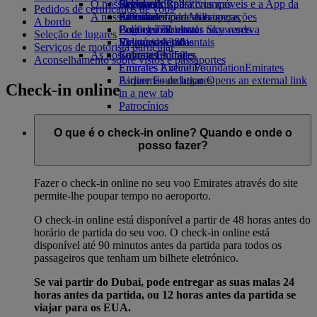
O nosso planeta
Bebidas
Brinquedos para crianças
Skywards Rail
Site para dispositivos móveis e a App da
Pedidos de certificados de voos
A nossa frota
Atividades para as crianças
Sustentabilidade nas operações
Calculadora de Milhas
Emirates
A bordo
Boeing 777
Política ambiental
Login em Emirates Skywards
Cancelar ou alterar uma reserva
Seleção de lugares
Emirates A380
Relatórios ambientais
Skywards+
Viagens afetadas
Serviços de motorista particular
As nossas comunidades
Emirates A350
Sobre a Emirates
Aconselhamento sobre vistos e passaportes
Emirates Executive
Emirates Airline Foundation
Emirates
Esquemas de lugares
Airline Foundation Opens an external link
Check-in online
in a new tab
Patrocínios
O que é o check-in online? Quando e onde o
posso fazer?
Fazer o check-in online no seu voo Emirates através do site
permite-lhe poupar tempo no aeroporto.
O check-in online está disponível a partir de 48 horas antes do
horário de partida do seu voo. O check-in online está
disponível até 90 minutos antes da partida para todos os
passageiros que tenham um bilhete eletrónico.
Se vai partir do Dubai, pode entregar as suas malas 24
horas antes da partida, ou 12 horas antes da partida se
viajar para os EUA.