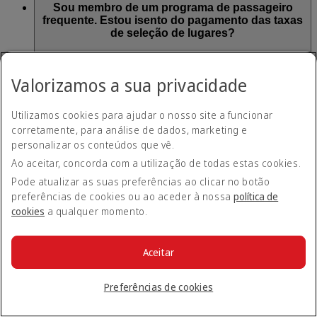
Sou membro de um programa de passageiro
frequente. Estou isento do pagamento das taxas
de seleção de lugares?
Os membros Emirates Skywards e Qantas Frequent Flyer
Valorizamos a sua privacidade
desfrutam de benefícios diferentes de seleção de lugares
consoante a sua categoria.
Visite a nossa página de Seleção de
lugares para obter mais informações
(abre na mesma janela)
.
Utilizamos cookies para ajudar o nosso site a funcionar
corretamente, para análise de dados, marketing e
Não é possível trocar ou ganhar Milhas Skywards ou Pontos
personalizar os conteúdos que vê.
Business Rewards pela seleção de lugares. Pode consultar as
nossas perguntas frequentes Emirates Skywards para mais
Ao aceitar, concorda com a utilização de todas estas cookies.
informações sobre acumulação e troca de Milhas Skywards.
Pode atualizar as suas preferências ao clicar no botão
Isto aplica-se a todas as tarifas nas quais são aplicáveis taxas
preferências de cookies ou ao aceder à nossa
política de
de seleção de lugares.
cookies
a qualquer momento.
Não existem isenções para membros Emirates Business
Rewards, voos Classic Rewards ou Dinheiro+Milhas.
Aceitar
Tenho de pagar pela seleção de lugares para
Preferências de cookies
bebés, crianças ou menores desacompanhados?