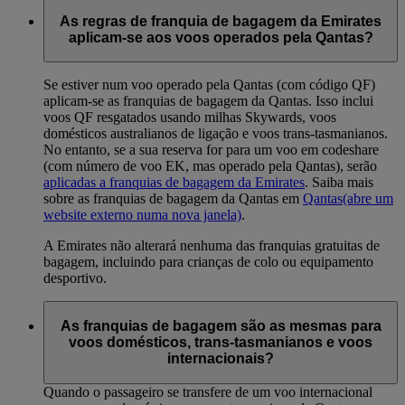
As regras de franquia de bagagem da Emirates
aplicam-se aos voos operados pela Qantas?
Se estiver num voo operado pela Qantas (com código QF)
aplicam-se as franquias de bagagem da Qantas. Isso inclui
voos QF resgatados usando milhas Skywards, voos
domésticos australianos de ligação e voos trans-tasmanianos.
No entanto, se a sua reserva for para um voo em codeshare
(com número de voo EK, mas operado pela Qantas), serão
aplicadas a franquias de bagagem da Emirates
. Saiba mais
sobre as franquias de bagagem da Qantas em
Qantas
(abre um
website externo numa nova janela)
.
A Emirates não alterará nenhuma das franquias gratuitas de
bagagem, incluindo para crianças de colo ou equipamento
desportivo.
As franquias de bagagem são as mesmas para
voos domésticos, trans-tasmanianos e voos
internacionais?
Quando o passageiro se transfere de um voo internacional