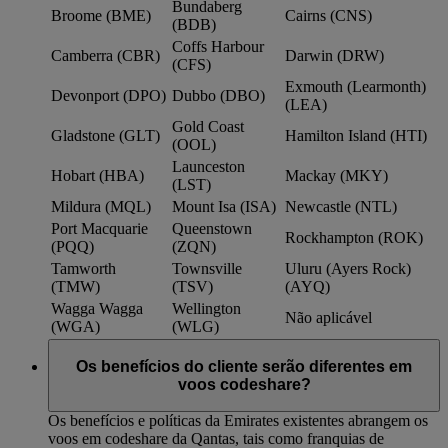
Bundaberg
Broome (BME)
Cairns (CNS)
(BDB)
Coffs Harbour
Camberra (CBR)
Darwin (DRW)
(CFS)
Exmouth (Learmonth)
Devonport (DPO)
Dubbo (DBO)
(LEA)
Gold Coast
Gladstone (GLT)
Hamilton Island (HTI)
(OOL)
Launceston
Hobart (HBA)
Mackay (MKY)
(LST)
Mildura (MQL)
Mount Isa (ISA)
Newcastle (NTL)
Port Macquarie
Queenstown
Rockhampton (ROK)
(PQQ)
(ZQN)
Tamworth
Townsville
Uluru (Ayers Rock)
(TMW)
(TSV)
(AYQ)
Wagga Wagga
Wellington
Não aplicável
(WGA)
(WLG)
Os benefícios do cliente serão diferentes em
voos codeshare?
Os benefícios e políticas da Emirates existentes abrangem os
voos em codeshare da Qantas, tais como franquias de