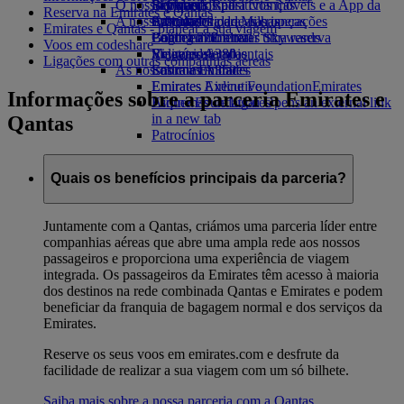
O nosso planeta
Bebidas
Brinquedos para crianças
Skywards Rail
Site para dispositivos móveis e a App da
Reserva na Emirates e Qantas
A nossa frota
Atividades para as crianças
Sustentabilidade nas operações
Calculadora de Milhas
Emirates
Emirates e Qantas - planear a sua viagem
Boeing 777
Política ambiental
Login em Emirates Skywards
Cancelar ou alterar uma reserva
Voos em codeshare
Emirates A380
Relatórios ambientais
Skywards+
Viagens afetadas
Ligações com outras companhias aéreas
As nossas comunidades
Emirates A350
Sobre a Emirates
Emirates Executive
Emirates Airline Foundation
Emirates
Informações sobre a parceria Emirates e
Esquemas de lugares
Airline Foundation Opens an external link
in a new tab
Qantas
Patrocínios
Quais os benefícios principais da parceria?
Juntamente com a Qantas, criámos uma parceria líder entre
companhias aéreas que abre uma ampla rede aos nossos
passageiros e proporciona uma experiência de viagem
integrada. Os passageiros da Emirates têm acesso à maioria
dos destinos na rede combinada Qantas e Emirates e podem
beneficiar da franquia de bagagem normal e dos serviços da
Emirates.
Reserve os seus voos em emirates.com e desfrute da
facilidade de realizar a sua viagem com um só bilhete.
Saiba mais sobre a nossa parceria com a Qantas
.