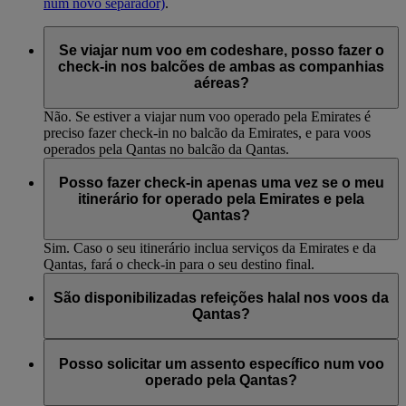
num novo separador)
.
Se viajar num voo em codeshare, posso fazer o
check-in nos balcões de ambas as companhias
aéreas?
Não. Se estiver a viajar num voo operado pela Emirates é
preciso fazer check-in no balcão da Emirates, e para voos
operados pela Qantas no balcão da Qantas.
Posso fazer check-in apenas uma vez se o meu
itinerário for operado pela Emirates e pela
Qantas?
Sim. Caso o seu itinerário inclua serviços da Emirates e da
Qantas, fará o check-in para o seu destino final.
São disponibilizadas refeições halal nos voos da
Qantas?
Os passageiros que viajam em rotas da Qantas como parte de
uma reserva em codeshare ou de resgate da Emirates,
Posso solicitar um assento específico num voo
incluindo rotas internacionais e domésticas na Austrália,
operado pela Qantas?
deverão encomendar previamente as refeições halal em