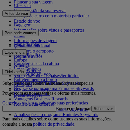
Planear a sua viagem
Check-in
Faça a gestão da sua reserva
Antes de voar
Serviço de carro com motorista particular
Estado do voo
Bagagem
Informações sobre vistos e passaportes
Para onde voamos
Saúde
Informações de viagem
Mapa de rotas
Dubai Internacional
África
De e para o aeroporto
Experiência
Ásia e Pacífico
Regras e avisos
Europa
Características da cabina
América
Lojas Emirates
Médio Oriente
Fidelização
Serviços no seu voo
Voos para todos os países/territórios
Entretenimento a bordo
Subscreva para receber as nossas ofertas especiais
Inicie sessão em Emirates Skywards
Refeições
Registe-se no programa Emirates Skywards
Os nossos lounges
Poupe com as nossas tarifas e ofertas mais recentes.
Os nossos parceiros
Dubai stopover
Vantagens Business Rewards
Cancele o registo ou altere as suas preferências
Registe a sua empresa
Endereço de e-mail
Subscrever
Regras do programa Emirates Skywards
Atualizações ao programa Emirates Skywards
Para mais detalhes sobre como usamos as suas informações,
consulte a nossa
política de privacidade
.