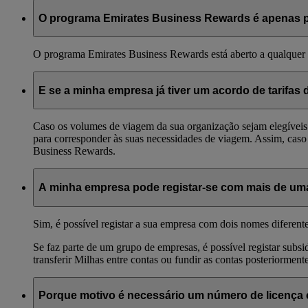
O programa Emirates Business Rewards é o nosso programa de 
seus funcionários ou passageiros convidados viajem com a E
O programa Emirates Business Rewards é apenas 
mesmo voo caso sejam membros do programa Emirates Skywards.
O programa Emirates Business Rewards está aberto a qualquer e
E se a minha empresa já tiver um acordo de tarifa
Caso os volumes de viagem da sua organização sejam elegíveis 
para corresponder às suas necessidades de viagem. Assim, caso
Business Rewards.
A minha empresa pode registar-se com mais de um
Sim, é possível registar a sua empresa com dois nomes diferent
Se faz parte de um grupo de empresas, é possível registar subs
transferir Milhas entre contas ou fundir as contas posteriormente
Porque motivo é necessário um número de licença 