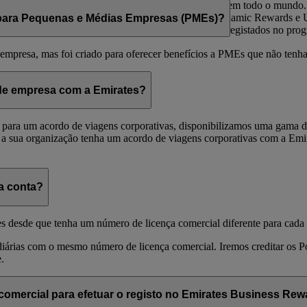
fidelização de empresas, aberto a todas as empresas em todo o mundo
mirates, e esses Pontos poderão ser gastos em Voos Dynamic Rewards
para Pequenas e Médias Empresas (PMEs)?
 Não existe limite para o número de funcionários registados no pro
mpresa, mas foi criado para oferecer benefícios a PMEs que não tenha
s de empresa com a Emirates?
para um acordo de viagens corporativas, disponibilizamos uma gama de 
 a sua organização tenha um acordo de viagens corporativas com a Emira
a conta?
es desde que tenha um número de licença comercial diferente para cada
idiárias com o mesmo número de licença comercial. Iremos creditar os 
.
comercial para efetuar o registo no Emirates Business Re