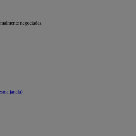
formalmente negociadas.
esma janela)
.