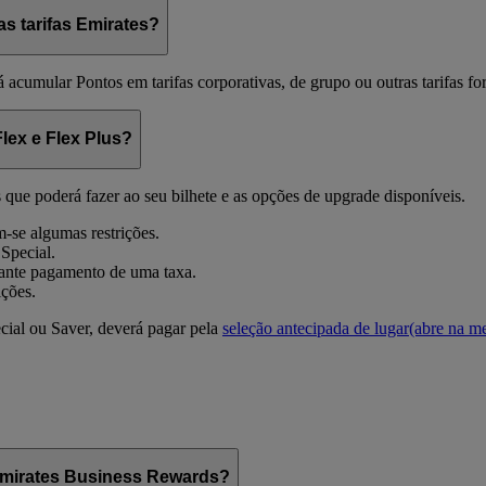
 tarifas Emirates?
á acumular Pontos em tarifas corporativas, de grupo ou outras tarifas 
Flex e Flex Plus?
es que poderá fazer ao seu bilhete e as opções de upgrade disponíveis.
m-se algumas restrições.
 Special.
iante pagamento de uma taxa.
ições.
cial ou Saver, deverá pagar pela
seleção antecipada de lugar
(abre na m
Emirates Business Rewards?