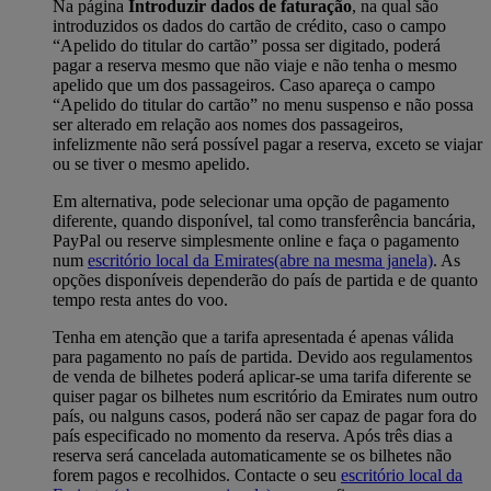
Na página
Introduzir dados de faturação
, na qual são
introduzidos os dados do cartão de crédito, caso o campo
“Apelido do titular do cartão” possa ser digitado, poderá
pagar a reserva mesmo que não viaje e não tenha o mesmo
apelido que um dos passageiros. Caso apareça o campo
“Apelido do titular do cartão” no menu suspenso e não possa
ser alterado em relação aos nomes dos passageiros,
infelizmente não será possível pagar a reserva, exceto se viajar
ou se tiver o mesmo apelido.
Em alternativa, pode selecionar uma opção de pagamento
diferente, quando disponível, tal como transferência bancária,
PayPal ou reserve simplesmente online e faça o pagamento
num
escritório local da Emirates
(abre na mesma janela)
. As
opções disponíveis dependerão do país de partida e de quanto
tempo resta antes do voo.
Tenha em atenção que a tarifa apresentada é apenas válida
para pagamento no país de partida. Devido aos regulamentos
de venda de bilhetes poderá aplicar-se uma tarifa diferente se
quiser pagar os bilhetes num escritório da Emirates num outro
país, ou nalguns casos, poderá não ser capaz de pagar fora do
país especificado no momento da reserva. Após três dias a
reserva será cancelada automaticamente se os bilhetes não
forem pagos e recolhidos. Contacte o seu
escritório local da