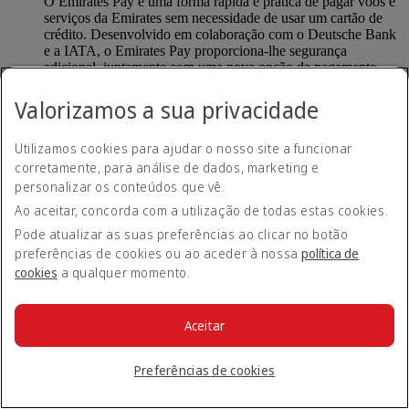
O Emirates Pay é uma forma rápida e prática de pagar voos e
serviços da Emirates sem necessidade de usar um cartão de
crédito. Desenvolvido em colaboração com o Deutsche Bank
e a IATA, o Emirates Pay proporciona-lhe segurança
adicional, juntamente com uma nova opção de pagamento
contactless.
Valorizamos a sua privacidade
Como devo usar o Emirates Pay?
Utilizamos cookies para ajudar o nosso site a funcionar
corretamente, para análise de dados, marketing e
Quando reserva um voo em emirates.com, ser-lhe-á
personalizar os conteúdos que vê.
automaticamente dada a opção de realizar um pagamento
Ao aceitar, concorda com a utilização de todas estas cookies.
através do Emirates Pay. Pode associar a sua conta bancária
ao Emirates Pay de forma segura e concluir a sua reserva.
Pode atualizar as suas preferências ao clicar no botão
preferências de cookies ou ao aceder à nossa
política de
Voltar ao início
cookies
a qualquer momento.
Bloquear a minha tarifa
Aceitar
O que é a opção Bloquear a minha tarifa?
Preferências de cookies
A opção Bloquear a minha tarifa reserva o valor da sua tarifa