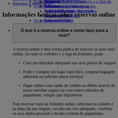
O nosso planeta
Bebidas
Brinquedos para crianças
Skywards Rail
Site para dispositivos móveis e a App da
Bloquear a minha tarifa
A nossa frota
Atividades para as crianças
Sustentabilidade nas operações
Calculadora de Milhas
Emirates
Boeing 777
Política ambiental
Login em Emirates Skywards
Cancelar ou alterar uma reserva
Informações básicas sobre reservas online
Emirates A380
Relatórios ambientais
Skywards+
Viagens afetadas
As nossas comunidades
Emirates A350
Sobre a Emirates
Emirates Executive
Emirates Airline Foundation
Emirates
Esquemas de lugares
Airline Foundation Opens an external link
O que é a reserva online e como faço para a
in a new tab
usar?
Patrocínios
A reserva online é uma forma prática de reservar os seus voos
online. Ao usar os websites e a App da Emirates, pode:
Criar um itinerário adequado aos seus planos de viagem
Pedir e comprar um lugar específico, comprar bagagem
adicional ou solicitar outros serviços
Pagar online com cartão de crédito ou débito através do
nosso servidor seguro ou com outros métodos de
pagamento, sempre que disponíveis
Para reservar voos da Emirates online, selecione as cidades e
as datas da sua viagem, escolha um voo adequado, confirme
os seus dados pessoais e decida a forma de pagamento.