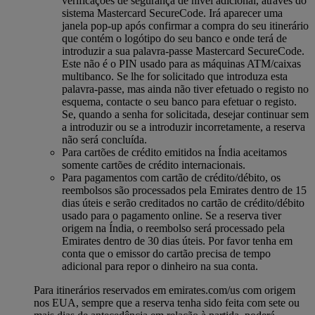
verificações de segurança de nível adicional, através do
sistema Mastercard SecureCode. Irá aparecer uma
janela pop-up após confirmar a compra do seu itinerário
que contém o logótipo do seu banco e onde terá de
introduzir a sua palavra-passe Mastercard SecureCode.
Este não é o PIN usado para as máquinas ATM/caixas
multibanco. Se lhe for solicitado que introduza esta
palavra-passe, mas ainda não tiver efetuado o registo no
esquema, contacte o seu banco para efetuar o registo.
Se, quando a senha for solicitada, desejar continuar sem
a introduzir ou se a introduzir incorretamente, a reserva
não será concluída.
Para cartões de crédito emitidos na Índia aceitamos
somente cartões de crédito internacionais.
Para pagamentos com cartão de crédito/débito, os
reembolsos são processados pela Emirates dentro de 15
dias úteis e serão creditados no cartão de crédito/débito
usado para o pagamento online. Se a reserva tiver
origem na Índia, o reembolso será processado pela
Emirates dentro de 30 dias úteis. Por favor tenha em
conta que o emissor do cartão precisa de tempo
adicional para repor o dinheiro na sua conta.
Para itinerários reservados em emirates.com/us com origem
nos EUA, sempre que a reserva tenha sido feita com sete ou