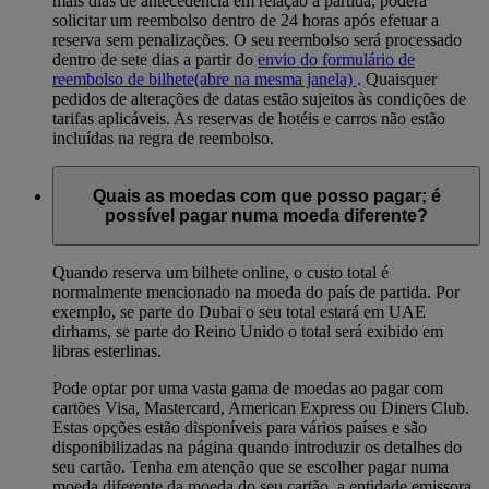
mais dias de antecedência em relação à partida, poderá
solicitar um reembolso dentro de 24 horas após efetuar a
reserva sem penalizações. O seu reembolso será processado
dentro de sete dias a partir do
envio do formulário de
reembolso de bilhete
(abre na mesma janela)
. Quaisquer
pedidos de alterações de datas estão sujeitos às condições de
tarifas aplicáveis. As reservas de hotéis e carros não estão
incluídas na regra de reembolso.
Quais as moedas com que posso pagar; é
possível pagar numa moeda diferente?
Quando reserva um bilhete online, o custo total é
normalmente mencionado na moeda do país de partida. Por
exemplo, se parte do Dubai o seu total estará em UAE
dirhams, se parte do Reino Unido o total será exibido em
libras esterlinas.
Pode optar por uma vasta gama de moedas ao pagar com
cartões Visa, Mastercard, American Express ou Diners Club.
Estas opções estão disponíveis para vários países e são
disponibilizadas na página quando introduzir os detalhes do
seu cartão. Tenha em atenção que se escolher pagar numa
moeda diferente da moeda do seu cartão, a entidade emissora