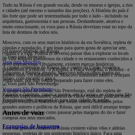
Tudo na Rússia é em grande escala, desde os museus e igrejas, a rios
e cidades (até mesmo o tamanho das porções). A História do país é
tão forte que pode ser testemunhada por todo o lado - incluindo na
arquitetura, gastronomia e nas pessoas. Deslumbrante, atrativa e
muito emocionante, os voos para a Rússia deveriam estar no topo da
lista de destinos de todos nós.
Moscovo, com os seus marcos históricos da era Soviética, repleta de
cúpulas e população, é um íman para quem gosta de apreciar arte,
Os nossos destinos em Rússia
comida e a vida. Poderá (e deveria) passar dias a explorar os locais
de vida noturna glamorosos da cidade e os restaurantes conhecidos a
Voos para Moscovo
nível internacional. Obviamente, existem marcos históricos
A capital centenária da Rússia foi o centro da União Soviética.
imperdíveis e icónicos - o Kremlin, a Praça vermelha, o Bolshoi - e
Enquanto a História abunda, Moscovo tem os olhos postos no
muitos mais. Os habitantes de Moscovo trabalham muito e festejam
futuro, com encanto e graça.
ainda mais, por isso venha preparado para fazer como eles.
Voos para São Petersburgo
A antiga capital da Rússia, São Petersburgo, está tão repleta de
Palácios e catedrais, canais e pontes, arte e caviar - os voos para São
catedrais impressionantes, museus de classe mundial, palácios reais,
Petersburgo irão transportá-lo para uma cidade de sonho.
parques e edifícios históricos que foram outrora habitados pelos
grandes autores e políticos da Rússia, que será difícil arranjar tempo
Antes de voar
para outras atividades, como passear pelas margens do rio e fazer
compras nos seus mercados.
Franquias de bagagem
Fora das grandes cidades da Rússia existem várias vilas e aldeias
pequenas, repletas de um sentimento histórico único. Faça uma