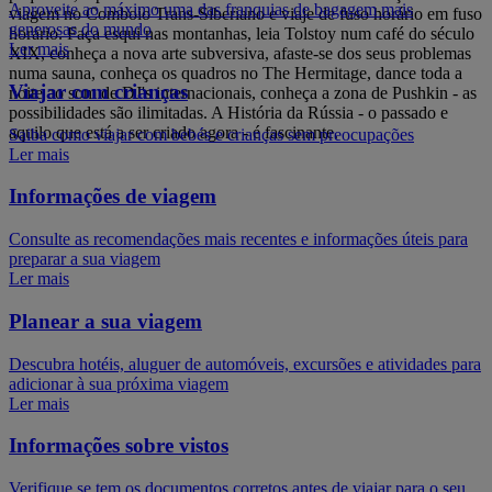
Aproveite ao máximo uma das franquias de bagagem mais
viagem no Comboio Trans-Siberiano e viaje de fuso horário em fuso
generosas do mundo
horário. Faça esqui nas montanhas, leia Tolstoy num café do século
Ler mais
XIX, conheça a nova arte subversiva, afaste-se dos seus problemas
numa sauna, conheça os quadros no The Hermitage, dance toda a
Viajar com crianças
noite ao som de DJ's internacionais, conheça a zona de Pushkin - as
possibilidades são ilimitadas. A História da Rússia - o passado e
aquilo que está a ser criado agora - é fascinante.
Saiba como viajar com bebés e crianças sem preocupações
Ler mais
Informações de viagem
Consulte as recomendações mais recentes e informações úteis para
preparar a sua viagem
Ler mais
Planear a sua viagem
Descubra hotéis, aluguer de automóveis, excursões e atividades para
adicionar à sua próxima viagem
Ler mais
Informações sobre vistos
Verifique se tem os documentos corretos antes de viajar para o seu