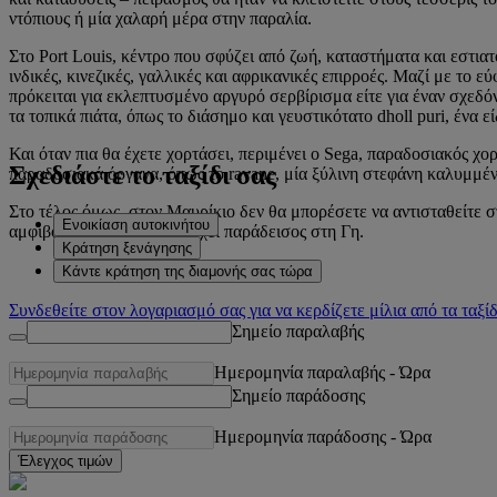
ντόπιους ή μία χαλαρή μέρα στην παραλία.
Στο Port Louis, κέντρο που σφύζει από ζωή, καταστήματα και εστια
ινδικές, κινεζικές, γαλλικές και αφρικανικές επιρροές. Μαζί με τ
πρόκειται για εκλεπτυσμένο αργυρό σερβίρισμα είτε για έναν σχεδ
τα τοπικά πιάτα, όπως το διάσημο και γευστικότατο dholl puri, ένα 
Και όταν πια θα έχετε χορτάσει, περιμένει ο Sega, παραδοσιακός χο
Σχεδιάστε το ταξίδι σας
παραδοσιακά όργανα, όπως το ravane, μία ξύλινη στεφάνη καλυμμέν
Στο τέλος όμως, στον Μαυρίκιο δεν θα μπορέσετε να αντισταθείτε στ
Ενοικίαση αυτοκινήτου
αμφιβολίας ότι όντως υπάρχει παράδεισος στη Γη.
Κράτηση ξενάγησης
Κάντε κράτηση της διαμονής σας τώρα
Συνδεθείτε στον λογαριασμό σας για να κερδίζετε μίλια από τα ταξίδ
Σημείο παραλαβής
Ημερομηνία παραλαβής
-
Ώρα
Σημείο παράδοσης
Ημερομηνία παράδοσης
-
Ώρα
Έλεγχος τιμών