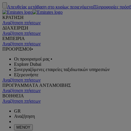
Απευθείας μετάβαση στο κυρίως περιεχόμενο
Πληροφορίες πρόσ
ΚΡΑΤΗΣΗ
Αναζήτηση πτήσεων
ΔΙΑΧΕΙΡΙΣΗ
Αναζήτηση πτήσεων
ΕΜΠΕΙΡΙΑ
Αναζήτηση πτήσεων
ΠΡΟΟΡΙΣΜΟΙ
•
Οι προορισμοί μας
•
Explore Dubai
Συνεργαζόμενες εταιρείες ταξιδιωτικών υπηρεσιών
Εξερευνήστε
Αναζήτηση πτήσεων
ΠΡΟΓΡΑΜΜΑTA ΑΝΤΑΜΟΙΒΗΣ
Αναζήτηση πτήσεων
ΒΟΗΘΕΙΑ
Αναζήτηση πτήσεων
GR
Αναζήτηση
ΜΕΝΟΥ