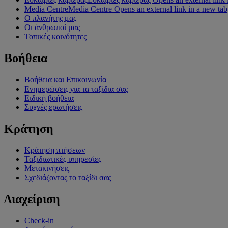
Media Centre
Media Centre Opens an external link in a new tab
Ο πλανήτης μας
Οι άνθρωποί μας
Τοπικές κοινότητες
Βοήθεια
Βοήθεια και Επικοινωνία
Ενημερώσεις για τα ταξίδια σας
Ειδική βοήθεια
Συχνές ερωτήσεις
Κράτηση
Κράτηση πτήσεων
Ταξιδιωτικές υπηρεσίες
Μετακινήσεις
Σχεδιάζοντας το ταξίδι σας
Διαχείριση
Check-in