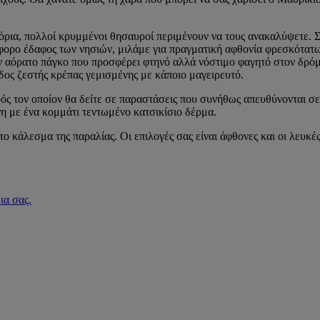
τόρια, πολλοί κρυμμένοι θησαυροί περιμένουν να τους ανακαλύψετε. Στ
ο εύφορο έδαφος των νησιών, μιλάμε για πραγματική αφθονία φρεσκότα
όν αόρατο πάγκο που προσφέρει φτηνό αλλά νόστιμο φαγητό στον δρόμ
είδος ζεστής κρέπας γεμισμένης με κάποιο μαγειρευτό.
ρός τον οποίον θα δείτε σε παραστάσεις που συνήθως απευθύνονται σε
η με ένα κομμάτι τεντωμένο κατσικίσιο δέρμα.
ο κάλεσμα της παραλίας. Οι επιλογές σας είναι άφθονες και οι λευκέ
ια σας.