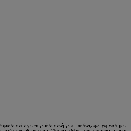
αρώσετε είτε για να γεμίσετε ενέργεια – πισίνες, spa, γυμναστήρια
ος, από τις ιπποδρομίες στο Champ de Mars μέχρι την παρέα με τους