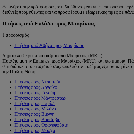
Ξεκινήστε την κράτησή σας στη διεύθυνση emirates.com για να κερ
διεθνείς προμηθευτές και να προσφέρουμε εξαιρετικές τιμές σε πάν
Πτήσεις από Ελλάδα προς Μαυρίκιος
1 προορισμός
Πτήσεις από Αθήνα προς Μαυρίκιος
Δημοφιλέστεροι προορισμοί από Μαυρίκιος (MRU)
Πετάξτε με την Emirates προς Μαυρίκιος (MRU) και πιο μακριά. Πάρ
στη διάρκεια του ταξιδιού σας, απολαύστε μαζί μας εξαιρετική άν
την Πρώτη Θέση.
Πτήσεις προς Ντουμπάι
Πτήσεις προς Λονδίνο
Πτήσεις προς Γενεύη
Πτήσεις προς Μάντσεστερ
Πτήσεις προς Παρίσι
Πτήσεις προς Μιλάνο
Πτήσεις προς Βιέννη
Πτήσεις προς Βαρσοβία
Πτήσεις προς Φρανκφούρτη
Πτήσεις προς Μόσχα