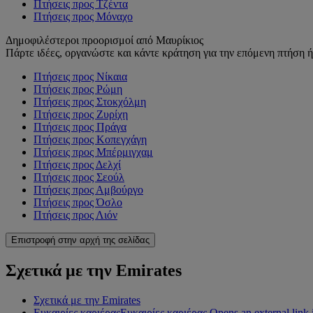
Πτήσεις προς Τζέντα
Πτήσεις προς Μόναχο
Δημοφιλέστεροι προορισμοί από Μαυρίκιος
Πάρτε ιδέες, οργανώστε και κάντε κράτηση για την επόμενη πτήση ή 
Πτήσεις προς Νίκαια
Πτήσεις προς Ρώμη
Πτήσεις προς Στοκχόλμη
Πτήσεις προς Ζυρίχη
Πτήσεις προς Πράγα
Πτήσεις προς Κοπεγχάγη
Πτήσεις προς Μπέρμιγχαμ
Πτήσεις προς Δελχί
Πτήσεις προς Σεούλ
Πτήσεις προς Αμβούργο
Πτήσεις προς Όσλο
Πτήσεις προς Λιόν
Επιστροφή στην αρχή της σελίδας
Σχετικά με την Emirates
Σχετικά με την Emirates
Ευκαιρίες καριέρας
Ευκαιρίες καριέρας Opens an external link 