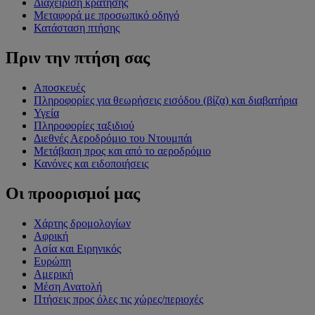
Διαχείριση κράτησης
Μεταφορά με προσωπικό οδηγό
Κατάσταση πτήσης
Πριν την πτήση σας
Αποσκευές
Πληροφορίες για θεωρήσεις εισόδου (βίζα) και διαβατήρια
Υγεία
Πληροφορίες ταξιδιού
Διεθνές Αεροδρόμιο του Ντουμπάι
Μετάβαση προς και από το αεροδρόμιο
Κανόνες και ειδοποιήσεις
Οι προορισμοί μας
Χάρτης δρομολογίων
Αφρική
Ασία και Ειρηνικός
Ευρώπη
Αμερική
Μέση Ανατολή
Πτήσεις προς όλες τις χώρες/περιοχές